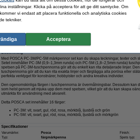
ina inställningar. Klicka på acceptera för att ge ditt samtycke. Om
 kommer vi endast att placera funktionella och analytiska cookies
Beställ nu så skickar vi på måndag!
e tekniker.
309,50 kr
47,60 kr Exkl. 25% Moms
vändiga
Acceptera
0,9-1,3mm/1,8-2,5mm sorterade färger rund | 16st
Beskrivning
Med POSCA PC-3M/PC-5M märkpennor set kan du skapa teckningar, texter och skisse
Setet innehåller PC-3M (0,9–1,3mm runda) och PC-5M (1,8–2,5mm runda) tuschp
spetsen på PC-3M-tuschpennorna gör att du enkelt kan rita detaljerade linjer. 
tuschpennorna gör att du kan rita exakta linjer och färglägga alla porösa eller slä
perfekta verktyget för konstnärer, hobbyister och andra kreativa individer.
Den ogenomskinliga färgen i tuschpennorna är övermålningsbar. Dessutom kan du
som helst genom att mjuka upp dem med spetsen, vilket gör att du kan skapa oän
utmärkta för användning med akvarell.
Detta POSCA set innehåller 16 färger:
PC-3M: vit, svart, gul, röd, rosa, mörkblå, ljusblå och grön
PC-5M: vit, svart, gul, röd, rosa, mörkblå, ljusblå och mörkgrön
Specifikationer
Varumärke:
Posca
Finish:
Typ:
färgmärkpenna
Spets typ: