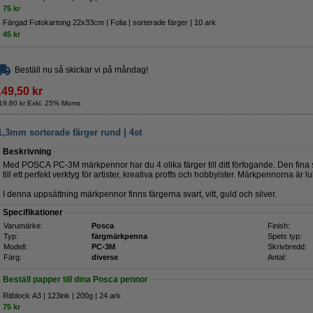
75 kr
Färgad Fotokartong 22x33cm | Folia | sorterade färger | 10 ark
45 kr
Beställ nu så skickar vi på måndag!
149,50 kr
19,60 kr Exkl. 25% Moms
3mm sorterade färger rund | 4st
Beskrivning
Med POSCA PC-3M märkpennor har du 4 olika färger till ditt förfogande. Den fina
till ett perfekt verktyg för artister, kreativa proffs och hobbyister. Märkpennorna är 
I denna uppsättning märkpennor finns färgerna svart, vitt, guld och silver.
Specifikationer
Varumärke:
Posca
Finish:
Typ:
färgmärkpenna
Spets typ:
Modell:
PC-3M
Skrivbredd:
Färg:
diverse
Antal:
Beställ papper till dina Posca pennor
Ritblock A3 | 123ink | 200g | 24 ark
75 kr