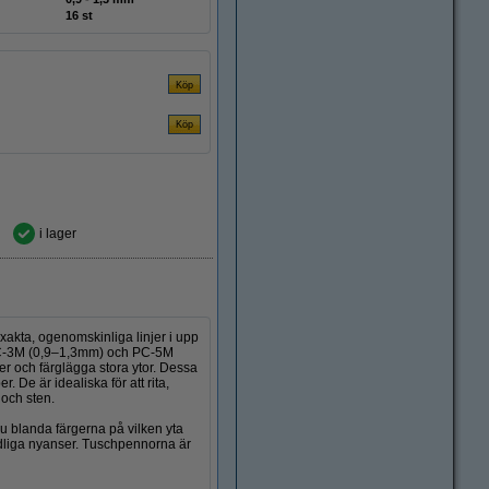
16 st
i lager
xakta, ogenomskinliga linjer i upp
 PC-3M (0,9–1,3mm) och PC-5M
er och färglägga stora ytor. Dessa
. De är idealiska för att rita,
 och sten.
 blanda färgerna på vilken yta
dliga nyanser. Tuschpennorna är