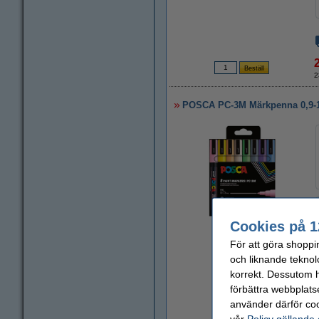
2
POSCA PC-3M Märkpenna 0,9-1,3
Cookies på 1
Zoom
För att göra shoppi
och liknande teknol
korrekt. Dessutom ha
förbättra webbplats
använder därför coo
vår
Policy gällande