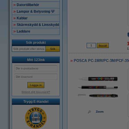
Datortillbehör
Lampor & Belysning 💡
Kablar
Skärmskydd & Linsskydd
Laddare
Sök produkt
1
Sök
Mitt 123ink
POSCA PC-1MR/PC-3M/PCF-350 M
Glömt ditt lösenord?
Trygg E-Handel
Zoom