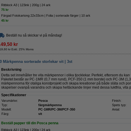
Ritblock A3 | 123ink | 200g | 24 ark
75 kr
Färgad Fotokartong 22x33cm | Folia | sorterade färger | 10 ark
45 kr
Beställ nu så skickar vi på måndag!
149,50 kr
19,60 kr Exkl. 25% Moms
ärkpenna sorterade storlekar vit | 3st
Beskrivning
Detta set innehåller tre vita märkpennor i olika tjocklekar. Perfekt, eftersom du kan
Paketet består av PC-1MR (0,7 mm rund), PCF-350 (1 mm borste) och PC-3M (1,
märkpennorna för otaliga konstprojekt och skapa kreationer på både släta och porö
skapelser ovanpå varandra och skapa heltäckande linjer med dessa luktfria, vita
Specifikationer
Varumärke:
Posca
Finish:
Typ:
färgmärkpenna
Spets typ:
Modell:
PC-1MR/PC-3M/PCF-350
Antal:
Färg:
vit
Beställ papper till din Posca penna
Ritblock A3 | 123ink | 200g | 24 ark