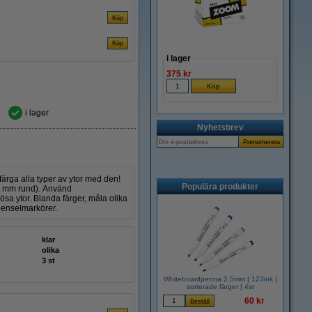
i lager
375 kr
i lager
Nyhetsbrev
 färga alla typer av ytor med den!
Populära produkter
3 mm rund). Använd
sa ytor. Blanda färger, måla olika
 penselmarkörer.
klar
olika
3 st
Whiteboardpenna 2.5mm | 123ink |
sorterade färger | 4st
60 kr