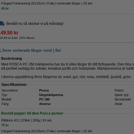
Färgad Fotokartong 22x33cm | Folia | sorterade färger | 10 ark
45 kr
Beställ nu så skickar vi på måndag!
149,50 kr
19,60 kr Exkl. 25% Moms
3mm sorterade färger rund | 8st
Beskrivning
Med POSCA PC-3M märkpenna har du 8 olika färger till ditt förfogande. Den fina sp
ett perfekt verktyg för artister, kreativa proffs och hobbyister. Märkpennorna är luk
I denna uppsättning finns färgerna vit, svart, gul, röd, rosa, mörkblå, ljusblå, grön.
Specifikationer
Varumärke:
Posca
Finish:
Typ:
färgmärkpenna
Spets typ:
Modell:
PC-3M
Skrivbredd:
Färg:
diverse
Antal:
Beställ papper till dina Posca pennor
Ritblock A3 | 123ink | 200g | 24 ark
75 kr
Färgad Fotokartong 22x33cm | Folia | sorterade färger | 10 ark