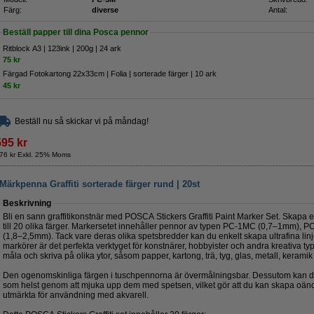
Färg:
diverse
Antal:
Beställ papper till dina Posca pennor
Ritblock A3 | 123ink | 200g | 24 ark
75 kr
Färgad Fotokartong 22x33cm | Folia | sorterade färger | 10 ark
45 kr
Beställ nu så skickar vi på måndag!
595 kr
76 kr Exkl. 25% Moms
kpenna Graffiti sorterade färger rund | 20st
Beskrivning
Bli en sann graffitikonstnär med POSCA Stickers Graffiti Paint Marker Set. Skapa e
till 20 olika färger. Markersetet innehåller pennor av typen PC-1MC (0,7–1mm),
(1,8–2,5mm). Tack vare deras olika spetsbredder kan du enkelt skapa ultrafina linj
markörer är det perfekta verktyget för konstnärer, hobbyister och andra kreativa typer
måla och skriva på olika ytor, såsom papper, kartong, trä, tyg, glas, metall, keramik
Den ogenomskinliga färgen i tuschpennorna är övermålningsbar. Dessutom kan du
som helst genom att mjuka upp dem med spetsen, vilket gör att du kan skapa oän
utmärkta för användning med akvarell.