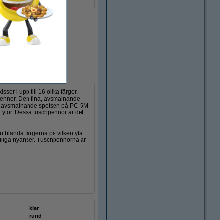
i lager
r i upp till 16 olika färger.
ennor. Den fina, avsmalnande
Den avsmalnande spetsen på PC-5M-
ta ytor. Dessa tuschpennor är det
 blanda färgerna på vilken yta
dliga nyanser. Tuschpennorna är
klar
rund