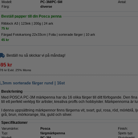
Modell:
PC-3M/PC-5M
Antal:
Färg:
diverse
Beställ papper till din Posca penna
Ritblock A3 | 123ink | 200g | 24 ark
75 kr
Färgad Fotokartong 22x33cm | Folia | sorterade färger | 10 ark
45 kr
Beställ nu så skickar vi på måndag!
595 kr
76 kr Exkl. 25% Moms
3mm sorterade färger rund | 16st
Beskrivning
Med POSCA PC-3M märkpenna har du 16 olika färger till ditt förfogande. Den fina
till ett perfekt verktyg för artister, kreativa proffs och hobbyister. Märkpennorna är 
I denna uppsättning märkpennor finns färgerna vit, svart, gul, rosa, röd, mörkblå, l
grå, brun, mörkorange, lila, guld och silver.
Specifikationer
Varumärke:
Posca
Finish:
Typ:
färgmärkpenna
Spets typ:
Modell:
PC-3M
Skrivbredd: