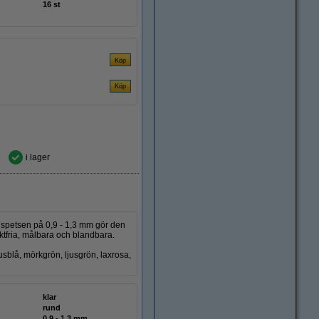
16 st
i lager
 spetsen på 0,9 - 1,3 mm gör den
luktfria, målbara och blandbara.
jusblå, mörkgrön, ljusgrön, laxrosa,
klar
rund
0,9 - 1,3 mm