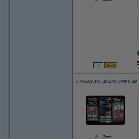
4
POSCA PC-1MC/PC-3M/PC-5M Mär
Zoom