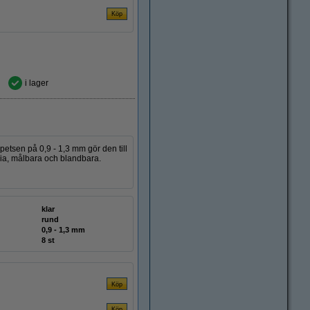
i lager
etsen på 0,9 - 1,3 mm gör den till
tfria, målbara och blandbara.
klar
rund
0,9 - 1,3 mm
8 st