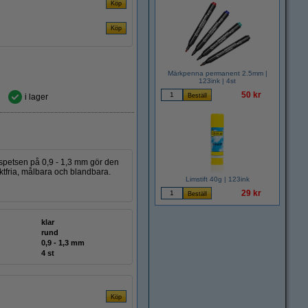
Märkpenna permanent 2.5mm |
123ink | 4st
50 kr
i lager
 spetsen på 0,9 - 1,3 mm gör den
luktfria, målbara och blandbara.
Limstift 40g | 123ink
29 kr
klar
rund
0,9 - 1,3 mm
4 st