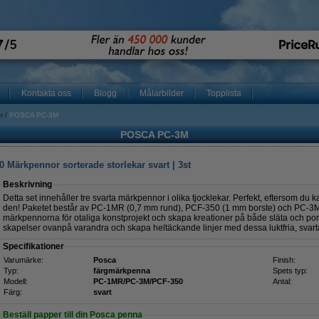
Kontakta oss
Blogg
Målarbilder
Topplista
r
POSCA PC-3M
POSCA PC-3M
ärkpennor sorterade storlekar svart | 3st
Beskrivning
Detta set innehåller tre svarta märkpennor i olika tjocklekar. Perfekt, eftersom du k
den! Paketet består av PC-1MR (0,7 mm rund), PCF-350 (1 mm borste) och PC-3
märkpennorna för otaliga konstprojekt och skapa kreationer på både släta och porö
skapelser ovanpå varandra och skapa heltäckande linjer med dessa luktfria, svar
Specifikationer
Varumärke:
Posca
Finish:
Typ:
färgmärkpenna
Spets typ:
Modell:
PC-1MR/PC-3M/PCF-350
Antal:
Färg:
svart
Beställ papper till din Posca penna