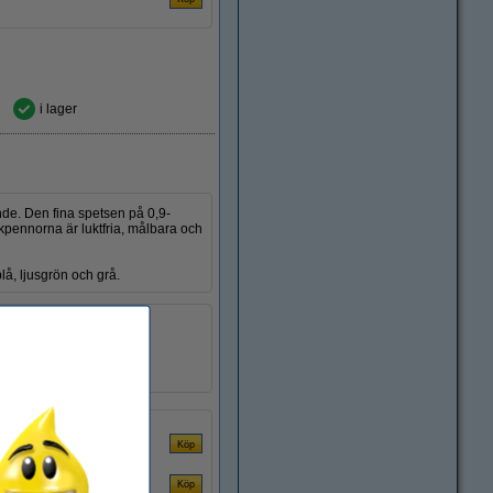
i lager
nde. Den fina spetsen på 0,9-
ärkpennorna är luktfria, målbara och
lå, ljusgrön och grå.
klar
rund
0,9 - 1,3 mm
8 st