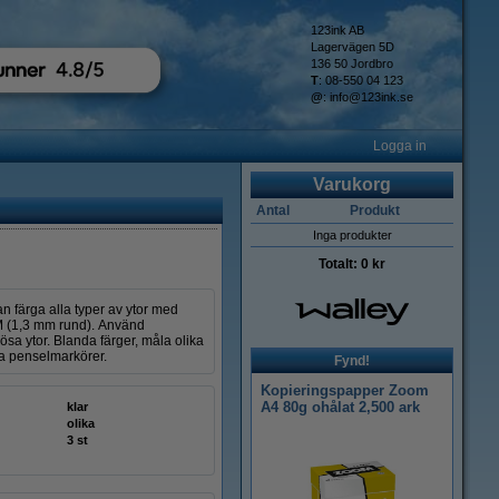
123ink AB
Lagervägen 5D
136 50 Jordbro
T
: 08-550 04 123
@
:
info@123ink.se
Logga in
Varukorg
Antal
Produkt
Inga produkter
Totalt:
0 kr
an färga alla typer av ytor med
M (1,3 mm rund). Använd
sa ytor. Blanda färger, måla olika
ta penselmarkörer.
Fynd!
Kopieringspapper Zoom
A4 80g ohålat 2,500 ark
klar
olika
3 st