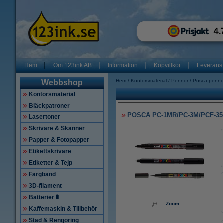
Hem
Om 123ink AB
Information
Köpvillkor
Leverans
Hem
Kontorsmaterial
Pennor
Posca penno
Webbshop
Kontorsmaterial
Bläckpatroner
POSCA PC-1MR/PC-3M/PCF-350 M
Lasertoner
Skrivare & Skanner
Papper & Fotopapper
Etikettskrivare
Etiketter & Tejp
Färgband
3D-filament
Batterier🔋
Zoom
Kaffemaskin & Tillbehör
Städ & Rengöring