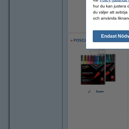
hur du kan justera d
du väljer att avböja
och använda liknand
2
Endast Nöd
POSCA PC-3M/PC-5M Märkpenna 
Zoom