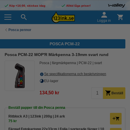
Köp <16:00, skickas idag
Alltid låga priser!
Logga in
Posca pennor
POSCA PCM-22
Posca PCM-22 MOP'R Märkpenna 3-19mm svart rund
Posca
färgmärkpenna
PCM-22
svart
Se specifikationerna och beskrivningen
EU-lager
134,50 kr
Beställ
Beställ papper till din Posca penna
Ritblock A3 | 123ink | 200g | 24 ark
75 kr
Färgad Fotokartong 22x33cm | Folia | sorterade färger | 10