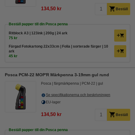
134,50 kr
Beställ
Beställ papper till din Posca penna
Ritblock A3 | 123ink | 200g | 24 ark
75 kr
Färgad Fotokartong 22x33cm | Folia | sorterade färger | 10
ark
45 kr
Posca PCM-22 MOP'R Märkpenna 3-19mm gul rund
Posca
färgmärkpenna
PCM-22
gul
Se specifikationerna och beskrivningen
EU-lager
134,50 kr
Beställ
Beställ papper till din Posca penna