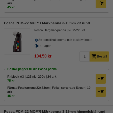
ark
45 kr
Posca PCM-22 MOP'R Märkpenna 3-19mm vit rund
Posca
färgmärkpenna
PCM-22
vit
Se specifikationerna och beskrivningen
EU-lager
134,50 kr
Beställ
Beställ papper till din Posca penna
Ritblock A3 | 123ink | 200g | 24 ark
75 kr
Färgad Fotokartong 22x33cm | Folia | sorterade färger | 10
ark
45 kr
Posca PCM-22 MOP'R Märkpenna 3-19mm himmelsblå rund