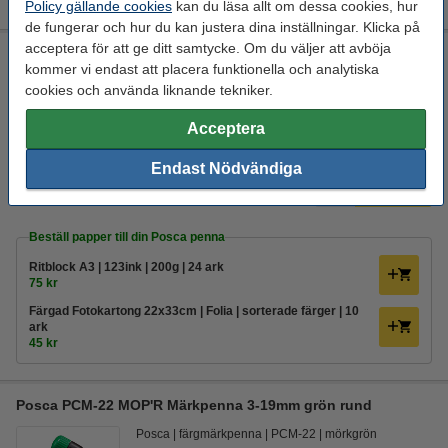
Policy gällande cookies
kan du läsa allt om dessa cookies, hur
de fungerar och hur du kan justera dina inställningar. Klicka på
acceptera för att ge ditt samtycke. Om du väljer att avböja
Posca PCM-22 MOP'R Märkpenna 3-19mm rosa rund
kommer vi endast att placera funktionella och analytiska
Posca
färgmärkpenna
PCM-22
rosa
cookies och använda liknande tekniker.
Se specifikationerna och beskrivningen
Acceptera
EU-lager
Endast Nödvändiga
134,50 kr
Beställ
Beställ papper till din Posca penna
Ritblock A3 | 123ink | 200g | 24 ark
75 kr
Färgad Fotokartong 22x33cm | Folia | sorterade färger | 10
ark
45 kr
Posca PCM-22 MOP'R Märkpenna 3-19mm grön rund
Posca
färgmärkpenna
PCM-22
mörkgrön