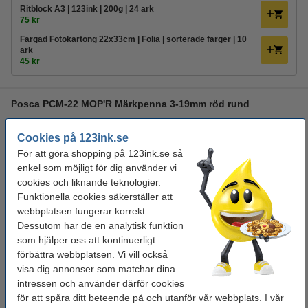
Ritblock A3 | 123ink | 200g | 24 ark
75 kr
Färgad Fotokartong 22x33cm | Folia | sorterade färger | 10
ark
45 kr
Posca PCM-22 MOP'R Märkpenna 3-19mm röd rund
Posca
färgmärkpenna
PCM-22
röd
Cookies på 123ink.se
Se specifikationerna och beskrivningen
För att göra shopping på 123ink.se så
EU-lager
enkel som möjligt för dig använder vi
cookies och liknande teknologier.
134,50 kr
Beställ
Funktionella cookies säkerställer att
webbplatsen fungerar korrekt.
Dessutom har de en analytisk funktion
Beställ papper till din Posca penna
som hjälper oss att kontinuerligt
Ritblock A3 | 123ink | 200g | 24 ark
förbättra webbplatsen. Vi vill också
75 kr
visa dig annonser som matchar dina
Färgad Fotokartong 22x33cm | Folia | sorterade färger | 10
intressen och använder därför cookies
ark
för att spåra ditt beteende på och utanför vår webbplats. I vår
45 kr