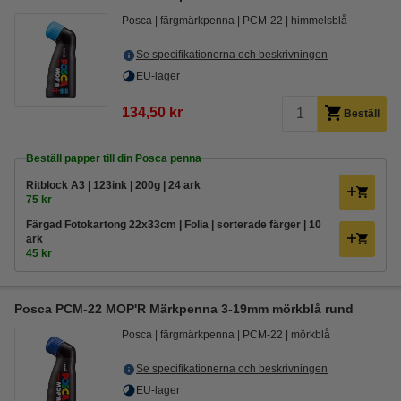
Posca
färgmärkpenna
PCM-22
himmelsblå
Se specifikationerna och beskrivningen
EU-lager
134,50 kr
Beställ
Beställ papper till din Posca penna
Ritblock A3 | 123ink | 200g | 24 ark
75 kr
Färgad Fotokartong 22x33cm | Folia | sorterade färger | 10
ark
45 kr
Posca PCM-22 MOP'R Märkpenna 3-19mm mörkblå rund
Posca
färgmärkpenna
PCM-22
mörkblå
Se specifikationerna och beskrivningen
EU-lager