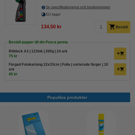
Se specifikationerna och beskrivningen
EU-lager
134,50 kr
Beställ
Beställ papper till din Posca penna
Ritblock A3 | 123ink | 200g | 24 ark
75 kr
Färgad Fotokartong 22x33cm | Folia | sorterade färger | 10
ark
45 kr
Populära produkter