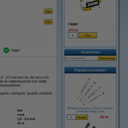
i lager
375 kr
i lager
Nyhetsbrev
Populära produkter
 - 2,5 mm kan du rita rena och
an är vattenbaserad och luktfri.
nselmarkörer.
ljusgrön, mörkgrön, ljusblå, mörkblå,
Whiteboardpenna 2.5mm | 123ink |
klar
sorterade färger | 4st
rund
60 kr
1,8 - 2,5 mm
16 st