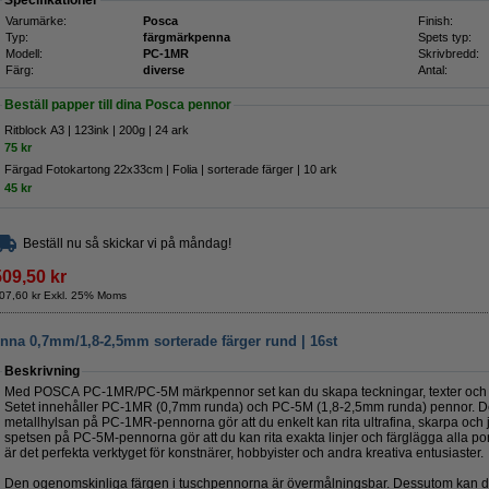
Specifikationer
Varumärke:
Posca
Finish:
Typ:
färgmärkpenna
Spets typ:
Modell:
PC-1MR
Skrivbredd:
Färg:
diverse
Antal:
Beställ papper till dina Posca pennor
Ritblock A3 | 123ink | 200g | 24 ark
75 kr
Färgad Fotokartong 22x33cm | Folia | sorterade färger | 10 ark
45 kr
Beställ nu så skickar vi på måndag!
509,50 kr
07,60 kr Exkl. 25% Moms
a 0,7mm/1,8-2,5mm sorterade färger rund | 16st
Beskrivning
Med POSCA PC-1MR/PC-5M märkpennor set kan du skapa teckningar, texter och skiss
Setet innehåller PC-1MR (0,7mm runda) och PC-5M (1,8-2,5mm runda) pennor. D
metallhylsan på PC-1MR-pennorna gör att du enkelt kan rita ultrafina, skarpa oc
spetsen på PC-5M-pennorna gör att du kan rita exakta linjer och färglägga alla por
är det perfekta verktyget för konstnärer, hobbyister och andra kreativa entusiaster.
Den ogenomskinliga färgen i tuschpennorna är övermålningsbar. Dessutom kan du