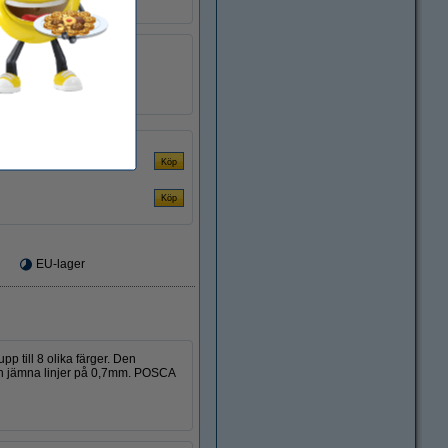
 penselmarkörer.
klar
olika
3 st
EU-lager
 till 8 olika färger. Den
 och jämna linjer på 0,7mm. POSCA