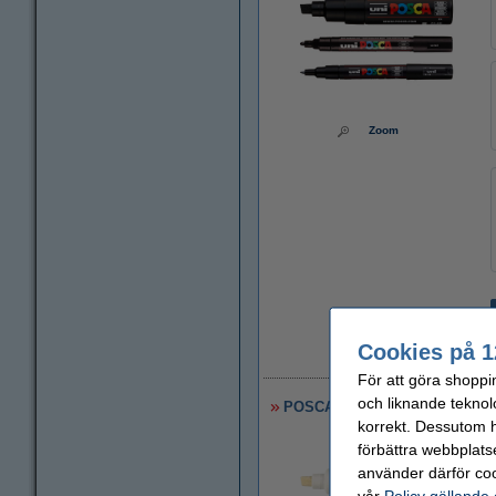
Zoom
Cookies på 1
1
För att göra shoppi
och liknande teknol
POSCA PC-1MC/5M/8K Märkpenna 
korrekt. Dessutom ha
förbättra webbplats
använder därför coo
vår
Policy gällande