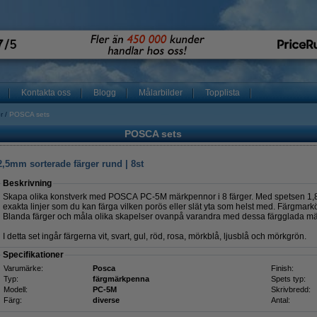
Kontakta oss
Blogg
Målarbilder
Topplista
r
POSCA sets
POSCA sets
5mm sorterade färger rund | 8st
Beskrivning
Skapa olika konstverk med POSCA PC-5M märkpennor i 8 färger. Med spetsen 1,8 
exakta linjer som du kan färga vilken porös eller slät yta som helst med. Färgmarkö
Blanda färger och måla olika skapelser ovanpå varandra med dessa färgglada m
I detta set ingår färgerna vit, svart, gul, röd, rosa, mörkblå, ljusblå och mörkgrön.
Specifikationer
Varumärke:
Posca
Finish:
Typ:
färgmärkpenna
Spets typ:
Modell:
PC-5M
Skrivbredd:
Färg:
diverse
Antal: