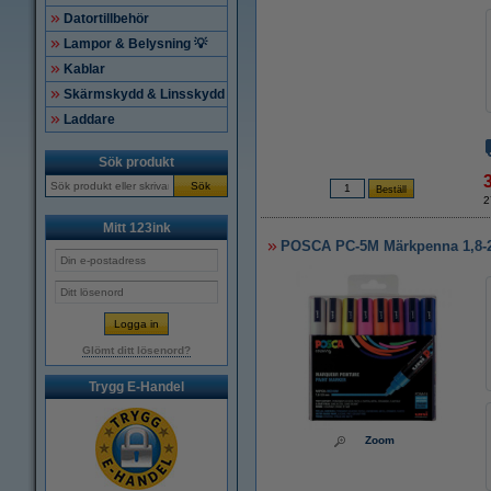
Datortillbehör
Lampor & Belysning 💡
Kablar
Skärmskydd & Linsskydd
Laddare
Sök produkt
Sök
2
Mitt 123ink
POSCA PC-5M Märkpenna 1,8-2,
Glömt ditt lösenord?
Trygg E-Handel
Zoom