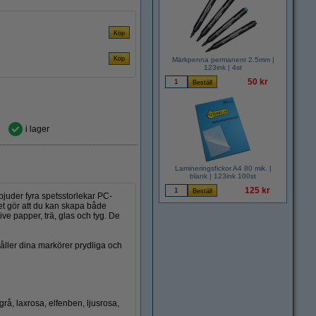
Märkpenna permanent 2.5mm |
123ink | 4st
50 kr
i lager
Lamineringsfickor A4 80 mik. |
blank | 123ink 100st
125 kr
bjuder fyra spetsstorlekar PC-
 gör att du kan skapa både
ve papper, trä, glas och tyg. De
håller dina markörer prydliga och
 grå, laxrosa, elfenben, ljusrosa,