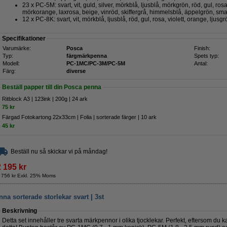
23 x PC-5M: svart, vit, guld, silver, mörkblå, ljusblå, mörkgrön, röd, gul, rosa
mörkorange, laxrosa, beige, vinröd, skiffergrå, himmelsblå, äppelgrön, sm
12 x PC-8K: svart, vit, mörkblå, ljusblå, röd, gul, rosa, violett, orange, ljusgr
Specifikationer
Varumärke:
Posca
Finish:
Typ:
färgmärkpenna
Spets typ:
Modell:
PC-1MC/PC-3M/PC-5M
Antal:
Färg:
diverse
Beställ papper till din Posca penna
Ritblock A3 | 123ink | 200g | 24 ark
75 kr
Färgad Fotokartong 22x33cm | Folia | sorterade färger | 10 ark
45 kr
Beställ nu så skickar vi på måndag!
2 195 kr
 756 kr Exkl. 25% Moms
sorterade storlekar svart | 3st
Beskrivning
Detta set innehåller tre svarta märkpennor i olika tjocklekar. Perfekt, eftersom du