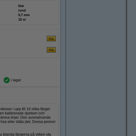
klar
rund
0,7 mm
16 st
i lager
er i upp till 16 olika färger.
en kalibrerade spetsen och
h jämna linjer. Den avsmalnande
ösa eller släta ytor. Dessa pennor
 blanda färgerna på vilken yta