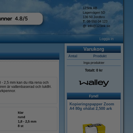
123ink AB
Lagervägen 5D
136 50 Jordbro
T
: 08-550 04 123
@
:
info@123ink.se
Logga in
Varukorg
Antal
Produkt
Inga produkter
Totalt:
0 kr
- 2,5 mm kan du rita rena och
ren är vattenbaserad och luktfri.
ärkpennor.
Fynd!
Kopieringspapper Zoom
A4 80g ohålat 2,500 ark
klar
rund
1,8 - 2,5 mm
8 st