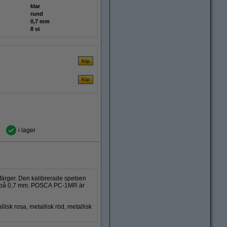
klar
rund
0,7 mm
8 st
i lager
ärger. Den kalibrerade spetsen
njer på 0,7 mm. POSCA PC-1MR är
allisk rosa, metallisk röd, metallisk