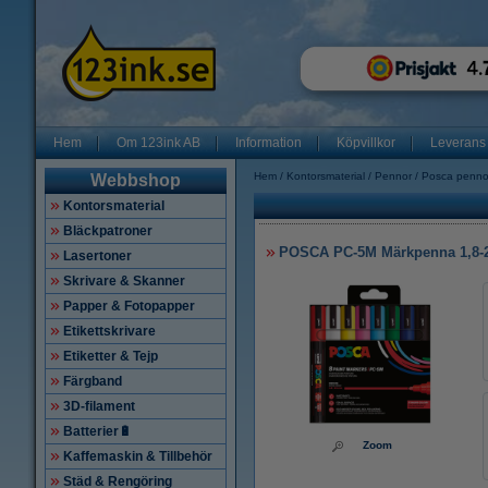
Hem
Om 123ink AB
Information
Köpvillkor
Leverans
Hem
Kontorsmaterial
Pennor
Posca penno
Webbshop
Kontorsmaterial
Bläckpatroner
POSCA PC-5M Märkpenna 1,8-2,
Lasertoner
Skrivare & Skanner
Papper & Fotopapper
Etikettskrivare
Etiketter & Tejp
Färgband
3D-filament
Batterier🔋
Zoom
Kaffemaskin & Tillbehör
Städ & Rengöring