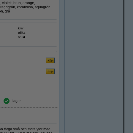
, violett, brun, orange,
aragdgrön, korallrosa, aquagrön
ön, grå
klar
olika
60 st
i lager
 kan färga små och stora ytor med