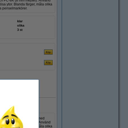
 och PC-8K (8 mm mejsel). Använd
sa ytor. Blanda färger, måla olika
ta penselmarkörer.
klar
olika
3 st
i lager
n färga små och stora ytor med
 och PC-8K (8 mm mejsel). Använd
sa ytor. Blanda färger, måla olika