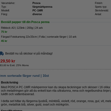
Varumärke:
Posca
Finish:
Typ:
färgmärkpenna
Spets typ:
Modell:
PC-1MR
Skrivbredd:
Färg:
diverse
Antal:
Beställ papper till din Posca penna
Ritblock A3 | 123ink | 200g | 24 ark
75 kr
Färgad Fotokartong 22x33cm | Folia | sorterade färger | 10 ark
45 kr
Beställ nu så skickar vi på måndag!
229,50 kr
83,60 kr Exkl. 25% Moms
 sorterade färger rund | 16st
Beskrivning
Med POSCA PC-1MR märkpennor kan du skapa teckningar och skisser i 16 olika f
och metallringen gör att du enkelt kan rita ultratunna, rena och regelbundna li
luktfri och vattenbaserad.
I detta set hittar du färgerna ljusblå, mörkblå, violett, röd, orange, rosa, gul, vit, met
grön, metallisk blå, silver, guld, svart och mörkgrön.