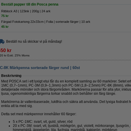
Beställ papper till din Posca penna
Ritblock A3 | 123ink | 200g | 24 ark
75 kr
Färgad Fotokartong 22x33cm | Folia | sorterade färger | 10 ark
45 kr
Beställ nu så skickar vi på måndag!
650 kr
20 kr Exkl. 25% Moms
8K Märkpenna sorterade färger rund | 60st
Beskrivning
Med POSCA set i ett lyxigt etui får du en komplett samling av 60 markörer. Setet er
1MC (0,7–1mm), PC-3M (0,9–1,3mm) och PC-5M (1,8–2,5mm) PC-8K (8mm), vilket
detaljerade mönster och stora färgområden. Markörerna passar för alla ytor, inklusi
ljusa, ogenomskinliga färgerna torkar snabbt och behåller sin färg länge.
Markörerna är vattenbaserade, luktfria och säkra att använda. Det lyxiga fodralet 
enkla att ta med sig.
Detta set med märkpennor innehåller 60 färger:
5 x PC-1MC: svart, vit, guld, silver, röd
20 x PC-3M: svart, vit, ljusblå, mörkgrön, gul, violett, mörkorange, ljusgrön,
himmelsblå, äppelgrön, lila, fuchsia, marinblå, kakigrön, mörkbrun