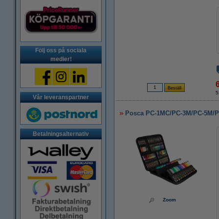
Följ oss på sociala
medier!
5
Vår leveranspartner
Posca PC-1MC/PC-3M/PC-5M/PC-
Betalningsalternativ
Zoom