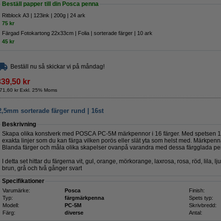
Beställ papper till din Posca penna
Ritblock A3 | 123ink | 200g | 24 ark
75 kr
Färgad Fotokartong 22x33cm | Folia | sorterade färger | 10 ark
45 kr
Beställ nu så skickar vi på måndag!
339,50 kr
71,60 kr Exkl. 25% Moms
5mm sorterade färger rund | 16st
Beskrivning
Skapa olika konstverk med POSCA PC-5M märkpennor i 16 färger. Med spetsen 1,8
exakta linjer som du kan färga vilken porös eller slät yta som helst med. Märkpenn
Blanda färger och måla olika skapelser ovanpå varandra med dessa färgglada pe
I detta set hittar du färgerna vit, gul, orange, mörkorange, laxrosa, rosa, röd, lila, 
brun, grå och två gånger svart
Specifikationer
Varumärke:
Posca
Finish:
Typ:
färgmärkpenna
Spets typ:
Modell:
PC-5M
Skrivbredd:
Färg:
diverse
Antal: