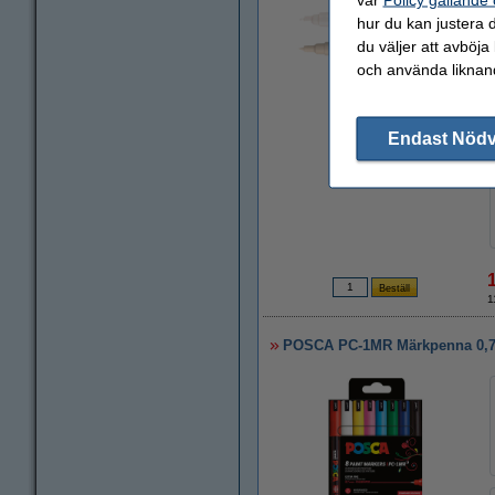
hur du kan justera d
du väljer att avböja
och använda liknand
Zoom
Endast Nöd
1
POSCA PC-1MR Märkpenna 0,7mm