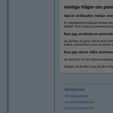
Vanliga frågor om pen
Vad är skillnaden mellan st
En standardpennvässare kräver mer if
modell. Den elektriska pennvässaren
Kan jag använda en pennväs
Blyertspennor
Ja, det kan du göra. Det är dock int
notera, speciellt om man använder 
Kan jag vässa olika storle
Ja, det finns en rad olika pennvässar
Hoppas att du fann svar på dina frågor
Bläckpatroner
HP bläckpatroner
Canon bläckpatroner
Epson bläckpatroner