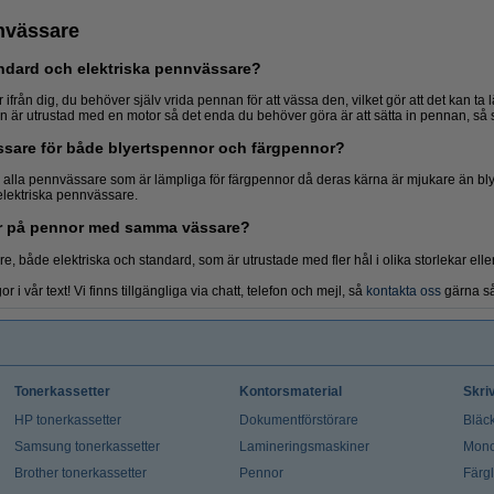
nvässare
andard och elektriska pennvässare?
rån dig, du behöver själv vrida pennan för att vässa den, vilket gör att det kan ta 
 är utrustad med en motor så det enda du behöver göra är att sätta in pennan, så
sare för både blyertspennor och färgpennor?
Färgpennor
Batterier
e alla pennvässare som är lämpliga för färgpennor då deras kärna är mjukare än blyer
elektriska pennvässare.
kar på pennor med samma vässare?
e, både elektriska och standard, som är utrustade med fler hål i olika storlekar eller
 i vår text! Vi finns tillgängliga via chatt, telefon och mejl, så
kontakta oss
gärna så 
Tonerkassetter
Kontorsmaterial
Skri
HP tonerkassetter
Dokumentförstörare
Bläck
Samsung tonerkassetter
Lamineringsmaskiner
Mono
Brother tonerkassetter
Pennor
Färg