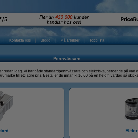
Kontakta oss
Blogg
Målarbilder
Topplista
Pennvässare
ser redan idag. Vi har både standardpennvässare och elektriska, beroende på vad du 
rumärke till ett lägre pris. Beställer du innan kl.16.00 på en helgfri vardag så ski
dard
Elektr