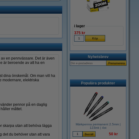
i lager
375 kr
Nyhetsbrev
hov av en pennvässare. Det är även
 de är beroende av att ha en
ust dina önskemål. Om man vill ha
te modernare, elektriska
Populära produkter
använder pennor på en daglig
håller måttet.
Märkpenna permanent 2.5mm |
or skarpa utan att behöva lägga
123ink | 4st
50 kr
g det du behöver utan att vara