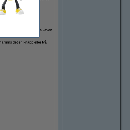
na modell måste du använda veven
 medan du vässar.
na finns det en knapp eller två