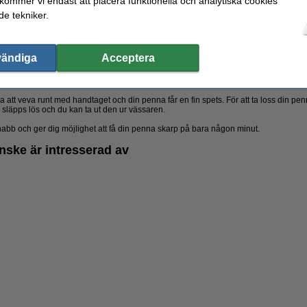
 kommer vi endast att placera funktionella och analytiska cookies
e tekniker.
mäter en diameter på 7,8mm.
vändiga
Acceptera
v, som är en liknande modell av elektrisk pennvässare men utan motor. Med den
vässare av denna modell är försedda med ett stopp så att din penna sitter på plats
a att veva runt med handtaget och din penna får en fin spets. För att ta loss din pen
släpps lös och du kan ta ut den ur vässaren.
bb och ger dig möjlighet att få din penna skarp på bara någon minut.
nske är intresserad av