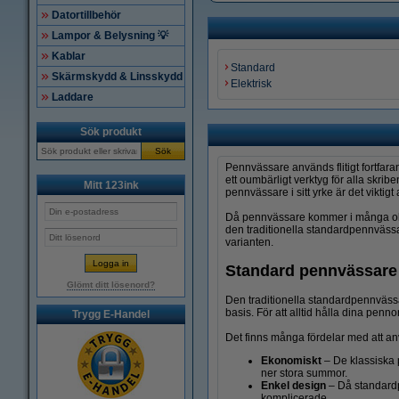
Datortillbehör
Lampor & Belysning 💡
Kablar
Standard
Skärmskydd & Linsskydd
Elektrisk
Laddare
Sök produkt
Sök
Pennvässare används flitigt fortfaran
ett oumbärligt verktyg för alla skri
Mitt 123ink
pennvässare i sitt yrke är det viktigt 
Då pennvässare kommer i många olika
den traditionella standardpennvässa
varianten.
Standard pennvässare
Glömt ditt lösenord?
Den traditionella standardpennvässa
basis. För att alltid hålla dina penn
Trygg E-Handel
Det finns många fördelar med att a
Ekonomiskt
– De klassiska p
ner stora summor.
Enkel design
– Då standardp
komplicerade.