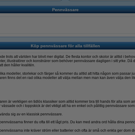
Pennvässare
Köp pennvässare för alla tillfällen
de trots att världen har blivit mer digital. De flesta kontor och skolor är alltid i be
benter, illustratörer och konstnärer som behöver pennvässare dagligen i sitt yrke. Då
att den håller kvalitén.
 modeller, storlekar och färger så kommer du alltid att hitta någon som passar j
ren finns det en rad olika modeller att välja mellan men man kan även välja den li
ren är verkligen en tidlös klassiker som alltid kommer bra till hands för alla som 
or vässade och i toppskick är det viktigt att ha en enkel och pålitlig pennvässare som 
nvända sig av en klassisk pennvässare.
ennvässarna finner du ofta till ett lågt pris. Du kan med andra ord hålla dina penn
ennvässarna inte kräver ström eller batterier och ofta är små och enkla ger dom di