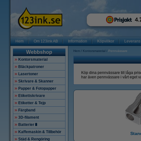
Hem
Om 123ink AB
Information
Köpvillkor
Leverans
Hem
Kontorsmaterial
Pennvässare
Webbshop
Kontorsmaterial
Bläckpatroner
Köp dina pennvässare till låga pri
Lasertoner
har även pennvässare i vårt eget va
Skrivare & Skanner
Papper & Fotopapper
Etikettskrivare
Etiketter & Tejp
Färgband
3D-filament
Batterier🔋
Kaffemaskin & Tillbehör
Stan
Städ & Rengöring