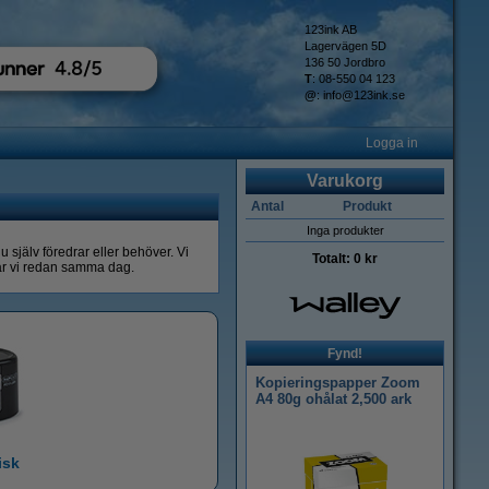
123ink AB
Lagervägen 5D
136 50 Jordbro
T
: 08-550 04 123
@
:
info@123ink.se
Logga in
Varukorg
Antal
Produkt
Inga produkter
själv föredrar eller behöver. Vi
Totalt:
0 kr
ckar vi redan samma dag.
Fynd!
Kopieringspapper Zoom
A4 80g ohålat 2,500 ark
isk