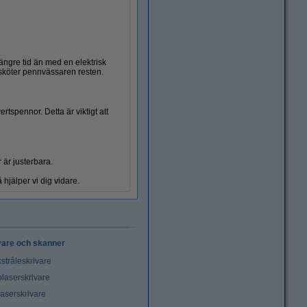
längre tid än med en elektrisk
 sköter pennvässaren resten.
Suddgummi
tspennor. Detta är viktigt att
 är justerbara.
hjälper vi dig vidare.
vare och skanner
stråleskrivare
laserskrivare
laserskrivare