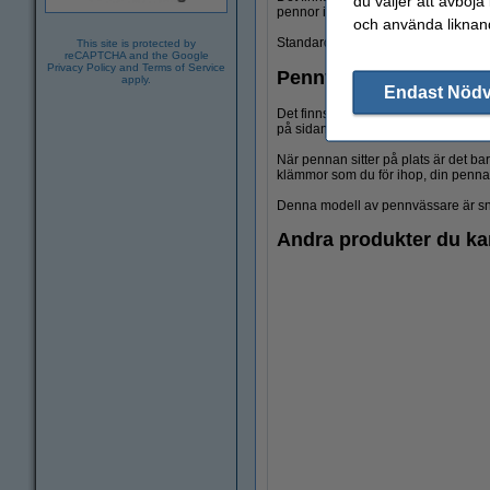
du väljer att avböja
pennor i många olika storlekar.
och använda liknand
Standard hålet på en pennvässare 
This site is protected by
reCAPTCHA and the Google
Privacy Policy
and
Terms of Service
Pennvässare med vev
apply.
Endast Nöd
Det finns även pennvässare med ve
på sidan för att vässa pennor. Penn
När pennan sitter på plats är det bar
klämmor som du för ihop, din penna 
Denna modell av pennvässare är sna
Andra produkter du ka