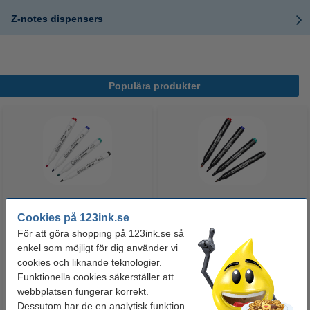
Z-notes dispensers
Populära produkter
Cookies på 123ink.se
Whiteboardpenna 2.5mm |
Märkpenna permanent 2.5mm |
123ink | sorterade färger | 4st
123ink | 4st
För att göra shopping på 123ink.se så
enkel som möjligt för dig använder vi
cookies och liknande teknologier.
60 kr
50 kr
Inkl. 25% Moms
Inkl. 25% Moms
Funktionella cookies säkerställer att
webbplatsen fungerar korrekt.
Dessutom har de en analytisk funktion