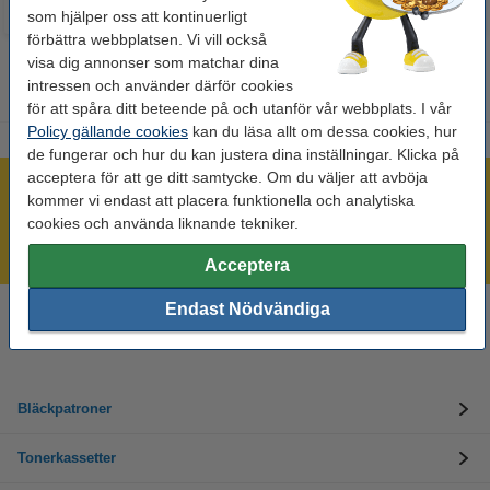
som hjälper oss att kontinuerligt
förbättra webbplatsen. Vi vill också
visa dig annonser som matchar dina
intressen och använder därför cookies
för att spåra ditt beteende på och utanför vår webbplats. I vår
Policy gällande cookies
kan du läsa allt om dessa cookies, hur
de fungerar och hur du kan justera dina inställningar. Klicka på
acceptera för att ge ditt samtycke. Om du väljer att avböja
Mer än 300.000 kunder!
kommer vi endast att placera funktionella och analytiska
Beställ innan 16:00 så skickar vi idag!
cookies och använda liknande tekniker.
Alltid låga priser!
Acceptera
Endast Nödvändiga
Behöver du hjälp? Ring oss på 08-550 04 123
Helgfria vardagar från kl. 9:00 till 16:00
Bläckpatroner
Tonerkassetter