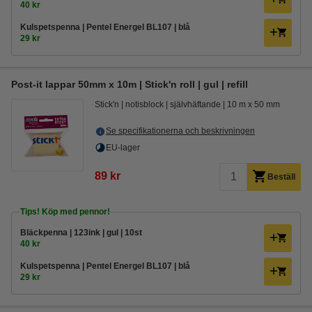
40 kr
Kulspetspenna | Pentel Energel BL107 | blå
29 kr
Post-it lappar 50mm x 10m | Stick'n roll | gul | refill
Stick'n
notisblock
självhäftande
10 m x 50 mm
Se specifikationerna och beskrivningen
EU-lager
89 kr
Beställ
Tips! Köp med pennor!
Bläckpenna | 123ink | gul | 10st
40 kr
Kulspetspenna | Pentel Energel BL107 | blå
29 kr