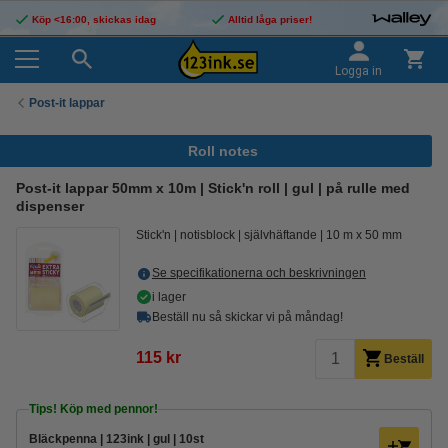
Köp <16:00, skickas idag
Alltid låga priser!
Logga in
Post-it lappar
Roll notes
Post-it lappar 50mm x 10m | Stick'n roll | gul | på rulle med
dispenser
Stick'n
notisblock
självhäftande
10 m x 50 mm
Se specifikationerna och beskrivningen
i lager
Beställ nu så skickar vi på måndag!
115 kr
Beställ
Tips! Köp med pennor!
Bläckpenna | 123ink | gul | 10st