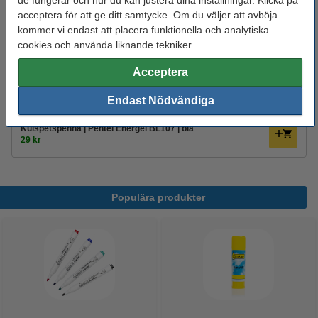
de fungerar och hur du kan justera dina inställningar. Klicka på
acceptera för att ge ditt samtycke. Om du väljer att avböja
79 kr
Beställ
kommer vi endast att placera funktionella och analytiska
cookies och använda liknande tekniker.
Acceptera
Tips! Köp med pennor!
Bläckpenna | 123ink | gul | 10st
Endast Nödvändiga
40 kr
Kulspetspenna | Pentel Energel BL107 | blå
29 kr
Populära produkter