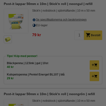
Post-it lappar 50mm x 10m | Stick'n roll | neongul | refill
Stick'n
notisblock
självhäftande
10 m x 50 mm
Se specifikationerna och beskrivningen
EU-lager
79 kr
Beställ
Tips! Köp med pennor!
Bläckpenna | 123ink | gul | 10st
40 kr
Kulspetspenna | Pentel Energel BL107 | blå
29 kr
Post-it lappar 50mm x 10m | Stick'n roll | neongrön | refill
Stick'n
notisblock
självhäftande
10 m x 50 mm