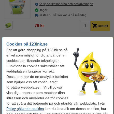
Se specifikationerna och beskrivningen
i lager
Beställ nu så skickar vi på måndag!
79 kr
Beställ
Tips! Köp med pennor!
Cookies på 123ink.se
För att göra shopping på 123ink.se så
Bläckpenna | 123ink | gul | 10st
enkel som möjligt för dig använder vi
40 kr
cookies och liknande teknologier.
Kulspetspenna | Pentel Energel BL107 | blå
Funktionella cookies säkerställer att
29 kr
webbplatsen fungerar korrekt.
Dessutom har de en analytisk funktion
som hjälper oss att kontinuerligt
Post-it lappar 50mm x 10m | Stick'n roll | magenta | refill
förbättra webbplatsen. Vi vill också
Stick'n
notisblock
självhäftande
10 m x 50 mm
visa dig annonser som matchar dina
intressen och använder därför cookies
Se specifikationerna och beskrivningen
för att spåra ditt beteende på och utanför vår webbplats. I vår
i lager
Policy gällande cookies
kan du läsa allt om dessa cookies, hur
Beställ nu så skickar vi på måndag!