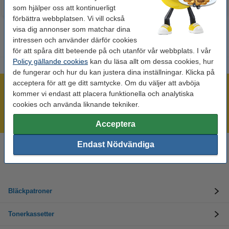
som hjälper oss att kontinuerligt
förbättra webbplatsen. Vi vill också
visa dig annonser som matchar dina
intressen och använder därför cookies
för att spåra ditt beteende på och utanför vår webbplats. I vår
Policy gällande cookies
kan du läsa allt om dessa cookies, hur
de fungerar och hur du kan justera dina inställningar. Klicka på
acceptera för att ge ditt samtycke. Om du väljer att avböja
Mer än 300.000 kunder!
kommer vi endast att placera funktionella och analytiska
Beställ innan 16:00 så skickar vi idag!
cookies och använda liknande tekniker.
Alltid låga priser!
Acceptera
Endast Nödvändiga
Behöver du hjälp? Ring oss på 08-550 04 123
Helgfria vardagar från kl. 9:00 till 16:00
Bläckpatroner
Tonerkassetter