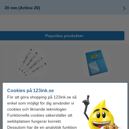
20 mm (Artline 20)
Populära produkter
Cookies på 123ink.se
Whiteboardpenna 2.5mm |
Lamineringsfickor A4 80 mik. |
123ink | sorterade färger | 4st
blank | 123ink 100st
För att göra shopping på 123ink.se så
enkel som möjligt för dig använder vi
cookies och liknande teknologier.
60 kr
125 kr
Inkl. 25% Moms
Inkl. 25% Moms
Funktionella cookies säkerställer att
webbplatsen fungerar korrekt.
Dessutom har de en analytisk funktion