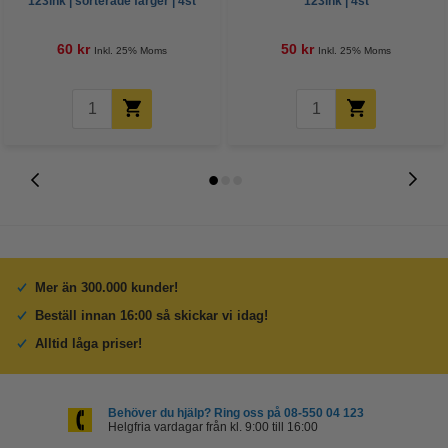
123ink | sorterade färger | 4st
123ink | 4st
60 kr
50 kr
Inkl. 25% Moms
Inkl. 25% Moms
Mer än 300.000 kunder!
Beställ innan 16:00 så skickar vi idag!
Alltid låga priser!
Behöver du hjälp? Ring oss på 08-550 04 123
Helgfria vardagar från kl. 9:00 till 16:00