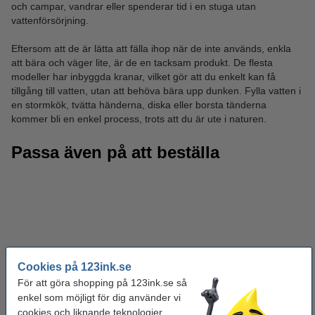
och campar, vandrar eller spenderar tid i en stuga utan
vattenförsörjning.
Eftersom att de är lätta att fälla ihop när de inte används, enkla
att bära och väger lite, är de en tacksam produkt. De flesta
modeller har inbyggda kranar, vilket gör att du enkelt kan få
tillgång till vatten, utan att behöva bära upp dunken. Fylla vatten i
en stormkök, tvätta händerna, diska eller borsta tänderna
kommer bli en enkel process, trots att du är ute i naturen.
Passa även på att beställa
Cookies på 123ink.se
För att göra shopping på 123ink.se så
enkel som möjligt för dig använder vi
cookies och liknande teknologier.