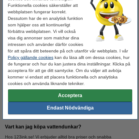
Funktionella cookies säkerställer att
webbplatsen fungerar korrekt.
Dessutom har de en analytisk funktion
som hjälper oss att kontinuerligt
förbättra webbplatsen. Vi vill också
visa dig annonser som matchar dina
intressen och använder därför cookies
Powerbanks
Ficklampor
för att spåra ditt beteende på och utanför vår webbplats. I vår
Policy gällande cookies
kan du läsa allt om dessa cookies, hur
de fungerar och hur du kan justera dina inställningar. Klicka på
acceptera för att ge ditt samtycke. Om du väljer att avböja
Vanliga frågor om vattendunkar
kommer vi endast att placera funktionella och analytiska
cookies och använda liknande tekniker.
Tål vattendunkar utomhusmiljö?
Acceptera
Ja! De flesta vattendunkar är utformade för att tåla utomhusbruk.
Endast Nödvändiga
Vad du bör undvika är direkt solljus på dem, då plastens
Plåster
Första hjälpen
hållbarhet kan påverkas, och vattnet blir snabbt varmt.
Vart kan jag köpa vattendunkar?
Hos 123ink.se! Vi erbjuder alltid bra priser och snabba