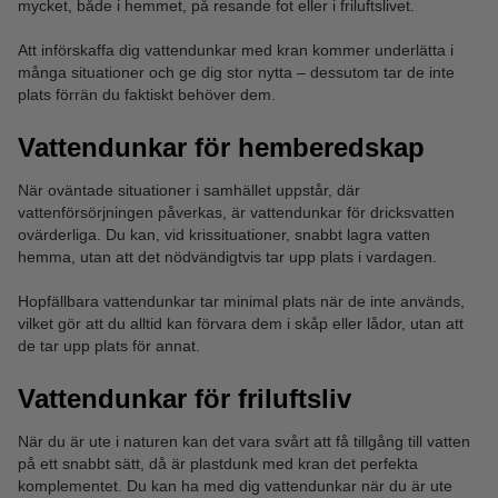
mycket, både i hemmet, på resande fot eller i friluftslivet.
Att införskaffa dig vattendunkar med kran kommer underlätta i
många situationer och ge dig stor nytta – dessutom tar de inte
plats förrän du faktiskt behöver dem.
Vattendunkar för hemberedskap
När oväntade situationer i samhället uppstår, där
vattenförsörjningen påverkas, är vattendunkar för dricksvatten
ovärderliga. Du kan, vid krissituationer, snabbt lagra vatten
hemma, utan att det nödvändigtvis tar upp plats i vardagen.
Hopfällbara vattendunkar tar minimal plats när de inte används,
vilket gör att du alltid kan förvara dem i skåp eller lådor, utan att
de tar upp plats för annat.
Vattendunkar för friluftsliv
När du är ute i naturen kan det vara svårt att få tillgång till vatten
på ett snabbt sätt, då är plastdunk med kran det perfekta
komplementet. Du kan ha med dig vattendunkar när du är ute