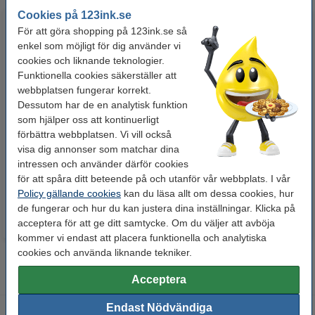
Cookies på 123ink.se
För att göra shopping på 123ink.se så
enkel som möjligt för dig använder vi
cookies och liknande teknologier.
Funktionella cookies säkerställer att
webbplatsen fungerar korrekt.
Dessutom har de en analytisk funktion
som hjälper oss att kontinuerligt
Märkpenna permanent 2.5mm |
Lamineringsfickor A4 80 mik. |
förbättra webbplatsen. Vi vill också
123ink | 4st
blank | 123ink 100st
visa dig annonser som matchar dina
intressen och använder därför cookies
50 kr
125 kr
Inkl. 25% Moms
Inkl. 25% Moms
för att spåra ditt beteende på och utanför vår webbplats. I vår
Policy gällande cookies
kan du läsa allt om dessa cookies, hur
de fungerar och hur du kan justera dina inställningar. Klicka på
acceptera för att ge ditt samtycke. Om du väljer att avböja
kommer vi endast att placera funktionella och analytiska
cookies och använda liknande tekniker.
Acceptera
Endast Nödvändiga