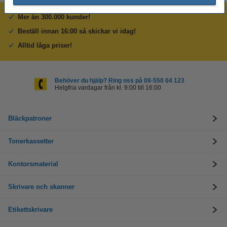
Mer än 300.000 kunder!
Beställ innan 16:00 så skickar vi idag!
Alltid låga priser!
Behöver du hjälp? Ring oss på 08-550 04 123
Helgfria vardagar från kl. 9:00 till 16:00
Bläckpatroner
Tonerkassetter
Kontorsmaterial
Skrivare och skanner
Etikettskrivare