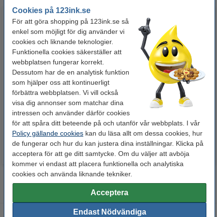
Cookies på 123ink.se
För att göra shopping på 123ink.se så
enkel som möjligt för dig använder vi
cookies och liknande teknologier.
Funktionella cookies säkerställer att
webbplatsen fungerar korrekt.
Dessutom har de en analytisk funktion
som hjälper oss att kontinuerligt
Whiteboardpenna 2.5mm |
Lamineringsfickor A4 80 mik. |
förbättra webbplatsen. Vi vill också
123ink | sorterade färger | 4st
blank | 123ink 100st
visa dig annonser som matchar dina
intressen och använder därför cookies
60 kr
125 kr
Inkl. 25% Moms
Inkl. 25% Moms
för att spåra ditt beteende på och utanför vår webbplats. I vår
Policy gällande cookies
kan du läsa allt om dessa cookies, hur
de fungerar och hur du kan justera dina inställningar. Klicka på
acceptera för att ge ditt samtycke. Om du väljer att avböja
kommer vi endast att placera funktionella och analytiska
cookies och använda liknande tekniker.
Acceptera
Endast Nödvändiga