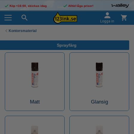
Köp <16:00, skickas idag
Alltid låga priser!
Logga in
Kontorsmaterial
Sprayfärg
Matt
Glansig