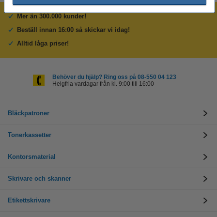
Mer än 300.000 kunder!
Beställ innan 16:00 så skickar vi idag!
Alltid låga priser!
Behöver du hjälp? Ring oss på 08-550 04 123
Helgfria vardagar från kl. 9:00 till 16:00
Bläckpatroner
Tonerkassetter
Kontorsmaterial
Skrivare och skanner
Etikettskrivare