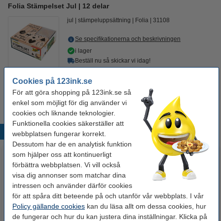
Folia Stämpelset Jul | 12 delar
jul
stämpeluppsättning
Folia
31108
Se specifikationerna och beskrivningen
i lager
Beställ nu så skickar vi idag!
97 kr
Cookies på 123ink.se
Beställ
För att göra shopping på 123ink.se så
enkel som möjligt för dig använder vi
cookies och liknande teknologier.
Funktionella cookies säkerställer att
Populära produkter
webbplatsen fungerar korrekt.
Dessutom har de en analytisk funktion
som hjälper oss att kontinuerligt
förbättra webbplatsen. Vi vill också
visa dig annonser som matchar dina
intressen och använder därför cookies
för att spåra ditt beteende på och utanför vår webbplats. I vår
Policy gällande cookies
kan du läsa allt om dessa cookies, hur
de fungerar och hur du kan justera dina inställningar. Klicka på