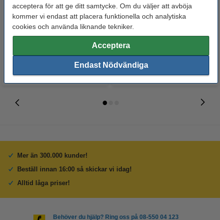
Whiteboardpenna 2.5mm |
Märkpenna permanent 2.5mm |
acceptera för att ge ditt samtycke. Om du väljer att avböja
123ink | sorterade färger | 4st
123ink | 4st
kommer vi endast att placera funktionella och analytiska
cookies och använda liknande tekniker.
60 kr
50 kr
Inkl. 25% Moms
Inkl. 25% Moms
Acceptera
Endast Nödvändiga
Mer än 300.000 kunder!
Beställ innan 16:00 så skickar vi idag!
Alltid låga priser!
Behöver du hjälp? Ring oss på 08-550 04 123