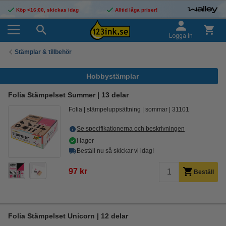
Köp <16:00, skickas idag
Alltid låga priser!
Logga in
Stämplar & tillbehör
Hobbystämplar
Folia Stämpelset Summer | 13 delar
Folia
stämpeluppsättning
sommar
31101
Se specifikationerna och beskrivningen
i lager
Beställ nu så skickar vi idag!
97 kr
Beställ
Folia Stämpelset Unicorn | 12 delar