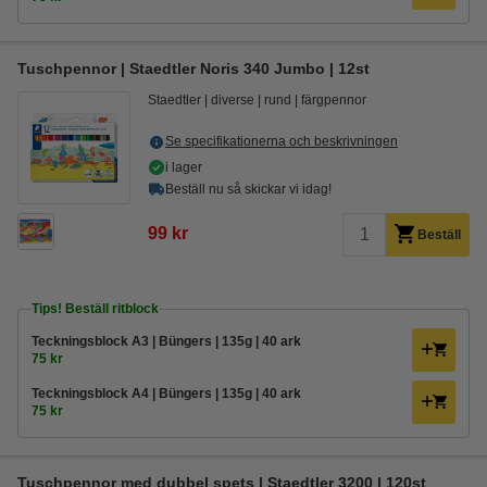
Tuschpennor | Staedtler Noris 340 Jumbo | 12st
Staedtler
diverse
rund
färgpennor
Se specifikationerna och beskrivningen
i lager
Beställ nu så skickar vi idag!
99 kr
Beställ
Tips! Beställ ritblock
Teckningsblock A3 | Büngers | 135g | 40 ark
75 kr
Teckningsblock A4 | Büngers | 135g | 40 ark
75 kr
Tuschpennor med dubbel spets | Staedtler 3200 | 120st