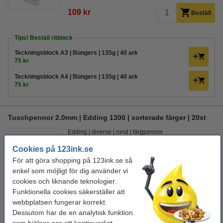
109 kr
Beställ
Tips! Beställ ritblock
Teckningsblock A3 | Büngers | 135g | 40 ark
75 kr
Teckningsblock A4 | Büngers | 135g | 40 ark
75 kr
Tuschpennor 2.0mm | Edding 1300 | sorterade färger | 20st
Edding
diverse
rund
färgpennor
Cookies på 123ink.se
Se specifikationerna och beskrivningen
För att göra shopping på 123ink.se så
EU-lager
enkel som möjligt för dig använder vi
cookies och liknande teknologier.
189 kr
Beställ
Funktionella cookies säkerställer att
webbplatsen fungerar korrekt.
Tips! Beställ ritblock
Dessutom har de en analytisk funktion