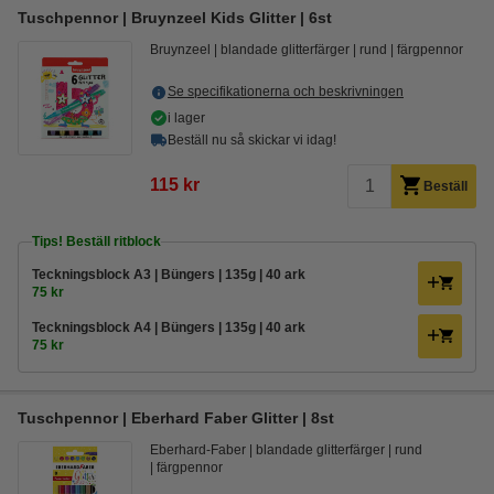
Tuschpennor | Bruynzeel Kids Glitter | 6st
Bruynzeel
blandade glitterfärger
rund
färgpennor
Se specifikationerna och beskrivningen
i lager
Beställ nu så skickar vi idag!
115 kr
Beställ
Tips! Beställ ritblock
Teckningsblock A3 | Büngers | 135g | 40 ark
75 kr
Teckningsblock A4 | Büngers | 135g | 40 ark
75 kr
Tuschpennor | Eberhard Faber Glitter | 8st
Eberhard-Faber
blandade glitterfärger
rund
färgpennor