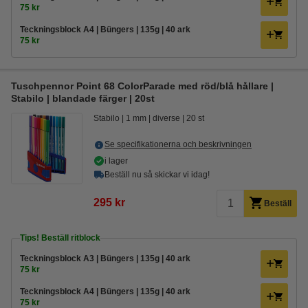
75 kr
Teckningsblock A4 | Büngers | 135g | 40 ark
75 kr
Tuschpennor Point 68 ColorParade med röd/blå hållare |
Stabilo | blandade färger | 20st
Stabilo
1 mm
diverse
20 st
Se specifikationerna och beskrivningen
i lager
Beställ nu så skickar vi idag!
295 kr
Beställ
Tips! Beställ ritblock
Teckningsblock A3 | Büngers | 135g | 40 ark
75 kr
Teckningsblock A4 | Büngers | 135g | 40 ark
75 kr