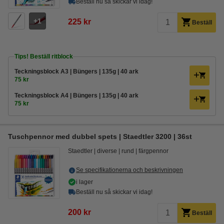
Beställ nu så skickar vi idag!
1
225 kr
Beställ
Tips! Beställ ritblock
Teckningsblock A3 | Büngers | 135g | 40 ark
75 kr
Teckningsblock A4 | Büngers | 135g | 40 ark
75 kr
Tuschpennor med dubbel spets | Staedtler 3200 | 36st
Staedtler
diverse
rund
färgpennor
Se specifikationerna och beskrivningen
i lager
Beställ nu så skickar vi idag!
200 kr
Beställ