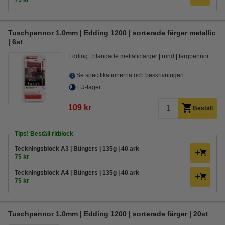
Tuschpennor 1.0mm | Edding 1200 | sorterade färger metallic
| 6st
Edding
blandade mettalicfärger
rund
färgpennor
Se specifikationerna och beskrivningen
EU-lager
109 kr
Beställ
Tips! Beställ ritblock
Teckningsblock A3 | Büngers | 135g | 40 ark
75 kr
Teckningsblock A4 | Büngers | 135g | 40 ark
75 kr
Tuschpennor 1.0mm | Edding 1200 | sorterade färger | 20st