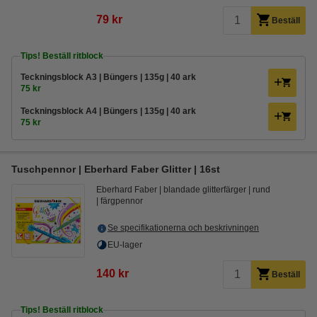
79 kr
Beställ
Tips! Beställ ritblock
Teckningsblock A3 | Büngers | 135g | 40 ark
75 kr
Teckningsblock A4 | Büngers | 135g | 40 ark
75 kr
Tuschpennor | Eberhard Faber Glitter | 16st
Eberhard Faber
blandade glitterfärger
rund
färgpennor
Se specifikationerna och beskrivningen
EU-lager
140 kr
Beställ
Tips! Beställ ritblock