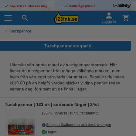
Köp <16:00, skickas idag
Alltid låga priser!
Logga in
Tuschpennor
Tuschpennor storpack
Utforska vårt breda utbud av tuschpennor storpack. Här
finner du tuschpennor från många välkända märken, men
även från vårt eget prisvärda varumärke. Beställer du innan
kl.16.00 på en helgfri vardag skickar vi dina pennor redan
samma dag, förutsatt att de finns i lager.
Tuschpennor | 123ink | sorterade färger | 24st
123ink
diverse
rund
färgpennor
Se specifikationerna och beskrivningen
i lager