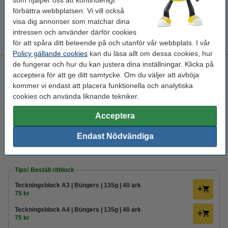
som hjälper oss att kontinuerligt
Teckningsblock A3 | Büngers | 135g | 40 ark
75 kr
förbättra webbplatsen. Vi vill också
visa dig annonser som matchar dina
Teckningsblock A4 | Büngers | 135g | 40 ark
intressen och använder därför cookies
75 kr
för att spåra ditt beteende på och utanför vår webbplats. I vår
Policy gällande cookies
kan du läsa allt om dessa cookies, hur
de fungerar och hur du kan justera dina inställningar. Klicka på
Tuschpennor 2.0mm | Edding 1300 | sorterade färger | 40st
acceptera för att ge ditt samtycke. Om du väljer att avböja
Edding
diverse
rund
färgpennor
kommer vi endast att placera funktionella och analytiska
cookies och använda liknande tekniker.
Se specifikationerna och beskrivningen
i lager
Acceptera
Beställ nu så skickar vi idag!
Endast Nödvändiga
355 kr
Beställ
Tips! Beställ ritblock
Teckningsblock A3 | Büngers | 135g | 40 ark
75 kr
Teckningsblock A4 | Büngers | 135g | 40 ark
75 kr