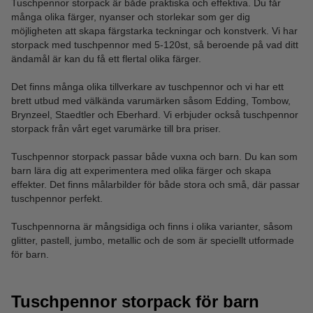
Tuschpennor storpack är både praktiska och effektiva. Du får
många olika färger, nyanser och storlekar som ger dig
möjligheten att skapa färgstarka teckningar och konstverk. Vi har
storpack med tuschpennor med 5-120st, så beroende på vad ditt
ändamål är kan du få ett flertal olika färger.
Det finns många olika tillverkare av tuschpennor och vi har ett
brett utbud med välkända varumärken såsom Edding, Tombow,
Brynzeel, Staedtler och Eberhard. Vi erbjuder också tuschpennor
storpack från vårt eget varumärke till bra priser.
Tuschpennor storpack passar både vuxna och barn. Du kan som
barn lära dig att experimentera med olika färger och skapa
effekter. Det finns målarbilder för både stora och små, där passar
tuschpennor perfekt.
Tuschpennorna är mångsidiga och finns i olika varianter, såsom
glitter, pastell, jumbo, metallic och de som är speciellt utformade
för barn.
Tuschpennor storpack för barn