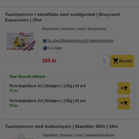
Tuschpennor i metalllåda med suddgummi | Bruynzeel
Expression | 25st
Bruynzeel
diverse
rund
färgpennor
Se specifikationerna och beskrivningen
EU-lager
165 kr
Beställ
Tips! Beställ ritblock
Teckningsblock A3 | Büngers | 135g | 40 ark
75 kr
Teckningsblock A4 | Büngers | 135g | 40 ark
75 kr
Tuschpennor med dubbelspets | Staedtler 3001 | 18st
Staedtler
diverse
rund
akvarellmarkörer