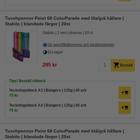
Tuschpennor Point 68 ColorParade med lila/grå hållare |
Stabilo | blandade färger | 20st
Stabilo
1 mm
diverse
20 st
Se specifikationerna och beskrivningen
EU-lager
295 kr
Beställ
Tips! Beställ ritblock
Teckningsblock A3 | Büngers | 135g | 40 ark
75 kr
Teckningsblock A4 | Büngers | 135g | 40 ark
75 kr
Tuschpennor Point 68 ColorParade med blå/grå hållare |
Stabilo | blandade färger | 20st