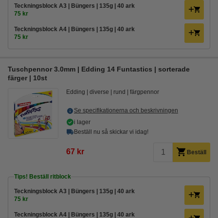
Teckningsblock A3 | Büngers | 135g | 40 ark
75 kr
Teckningsblock A4 | Büngers | 135g | 40 ark
75 kr
Tuschpennor 3.0mm | Edding 14 Funtastics | sorterade
färger | 10st
Edding
diverse
rund
färgpennor
Se specifikationerna och beskrivningen
i lager
Beställ nu så skickar vi idag!
67 kr
Beställ
Tips! Beställ ritblock
Teckningsblock A3 | Büngers | 135g | 40 ark
75 kr
Teckningsblock A4 | Büngers | 135g | 40 ark