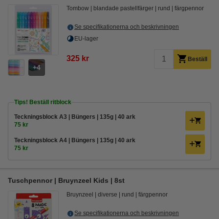
Tombow
blandade pastellfärger
rund
färgpennor
Se specifikationerna och beskrivningen
EU-lager
325 kr
Beställ
4
Tips! Beställ ritblock
Teckningsblock A3 | Büngers | 135g | 40 ark
75 kr
Teckningsblock A4 | Büngers | 135g | 40 ark
75 kr
Tuschpennor | Bruynzeel Kids | 8st
Bruynzeel
diverse
rund
färgpennor
Se specifikationerna och beskrivningen