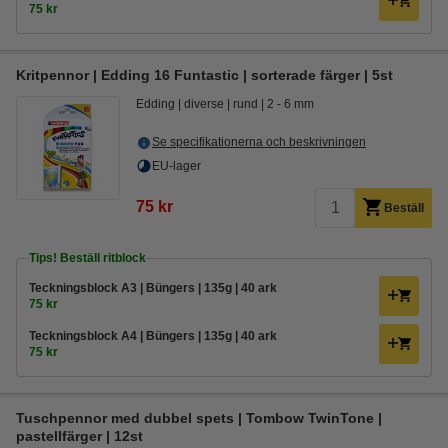
75 kr
Kritpennor | Edding 16 Funtastic | sorterade färger | 5st
Edding
diverse
rund
2 - 6 mm
Se specifikationerna och beskrivningen
EU-lager
75 kr
Beställ
Tips! Beställ ritblock
Teckningsblock A3 | Büngers | 135g | 40 ark
75 kr
Teckningsblock A4 | Büngers | 135g | 40 ark
75 kr
Tuschpennor med dubbel spets | Tombow TwinTone |
pastellfärger | 12st