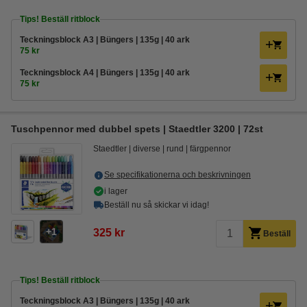
Tips! Beställ ritblock
Teckningsblock A3 | Büngers | 135g | 40 ark
75 kr
Teckningsblock A4 | Büngers | 135g | 40 ark
75 kr
Tuschpennor med dubbel spets | Staedtler 3200 | 72st
Staedtler
diverse
rund
färgpennor
Se specifikationerna och beskrivningen
i lager
Beställ nu så skickar vi idag!
1
325 kr
Beställ
Tips! Beställ ritblock
Teckningsblock A3 | Büngers | 135g | 40 ark