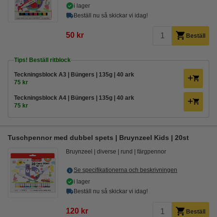
i lager
Beställ nu så skickar vi idag!
50 kr
Beställ
Tips! Beställ ritblock
Teckningsblock A3 | Büngers | 135g | 40 ark
75 kr
Teckningsblock A4 | Büngers | 135g | 40 ark
75 kr
Tuschpennor med dubbel spets | Bruynzeel Kids | 20st
Bruynzeel
diverse
rund
färgpennor
Se specifikationerna och beskrivningen
i lager
Beställ nu så skickar vi idag!
120 kr
Beställ