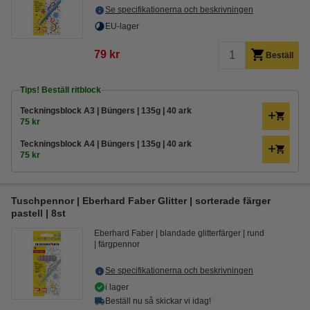
Se specifikationerna och beskrivningen
EU-lager
79 kr
Beställ
Tips! Beställ ritblock
Teckningsblock A3 | Büngers | 135g | 40 ark
75 kr
Teckningsblock A4 | Büngers | 135g | 40 ark
75 kr
Tuschpennor | Eberhard Faber Glitter | sorterade färger
pastell | 8st
Eberhard Faber
blandade glitterfärger
rund
färgpennor
Se specifikationerna och beskrivningen
i lager
Beställ nu så skickar vi idag!