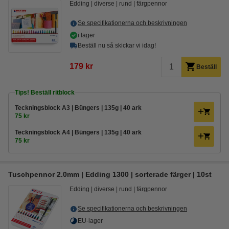
Edding
diverse
rund
färgpennor
Se specifikationerna och beskrivningen
i lager
Beställ nu så skickar vi idag!
179 kr
Beställ
Tips! Beställ ritblock
Teckningsblock A3 | Büngers | 135g | 40 ark
75 kr
Teckningsblock A4 | Büngers | 135g | 40 ark
75 kr
Tuschpennor 2.0mm | Edding 1300 | sorterade färger | 10st
Edding
diverse
rund
färgpennor
Se specifikationerna och beskrivningen
EU-lager