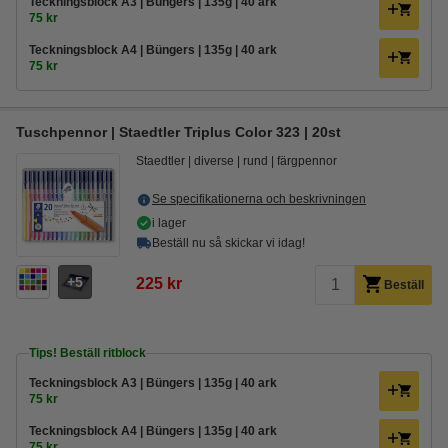
Teckningsblock A3 | Büngers | 135g | 40 ark
75 kr
Teckningsblock A4 | Büngers | 135g | 40 ark
75 kr
Tuschpennor | Staedtler Triplus Color 323 | 20st
Staedtler
diverse
rund
färgpennor
Se specifikationerna och beskrivningen
i lager
Beställ nu så skickar vi idag!
5
225 kr
Beställ
Tips! Beställ ritblock
Teckningsblock A3 | Büngers | 135g | 40 ark
75 kr
Teckningsblock A4 | Büngers | 135g | 40 ark
75 kr