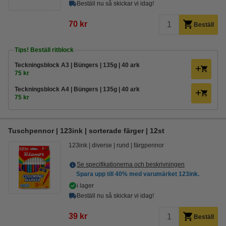
Beställ nu så skickar vi idag!
70 kr
Beställ
Tips! Beställ ritblock
Teckningsblock A3 | Büngers | 135g | 40 ark
75 kr
Teckningsblock A4 | Büngers | 135g | 40 ark
75 kr
Tuschpennor | 123ink | sorterade färger | 12st
123ink
diverse
rund
färgpennor
Se specifikationerna och beskrivningen
Spara upp till
40%
med varumärket 123ink.
i lager
Beställ nu så skickar vi idag!
39 kr
Beställ