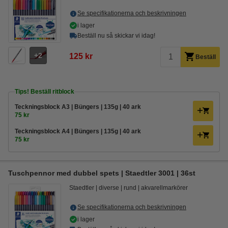
Se specifikationerna och beskrivningen
i lager
Beställ nu så skickar vi idag!
2
125 kr
Beställ
Tips! Beställ ritblock
Teckningsblock A3 | Büngers | 135g | 40 ark
75 kr
Teckningsblock A4 | Büngers | 135g | 40 ark
75 kr
Tuschpennor med dubbel spets | Staedtler 3001 | 36st
Staedtler
diverse
rund
akvarellmarkörer
Se specifikationerna och beskrivningen
i lager