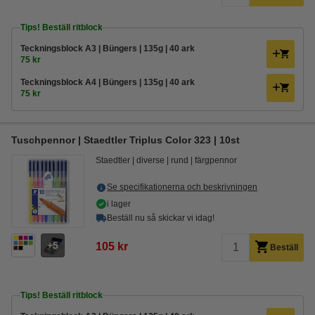
Tips! Beställ ritblock
Teckningsblock A3 | Büngers | 135g | 40 ark
75 kr
Teckningsblock A4 | Büngers | 135g | 40 ark
75 kr
Tuschpennor | Staedtler Triplus Color 323 | 10st
Staedtler
diverse
rund
färgpennor
Se specifikationerna och beskrivningen
i lager
Beställ nu så skickar vi idag!
5
105 kr
Beställ
Tips! Beställ ritblock