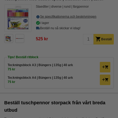
Staedtler
diverse
rund
färgpennor
Se specifikationerna och beskrivningen
i lager
Beställ nu så skickar vi idag!
525 kr
Beställ
Tips! Beställ ritblock
Teckningsblock A3 | Büngers | 135g | 40 ark
75 kr
Teckningsblock A4 | Büngers | 135g | 40 ark
75 kr
Beställ tuschpennor storpack från vårt breda
utbud