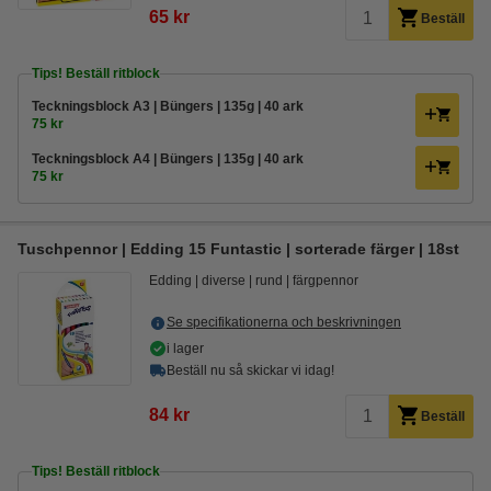
65 kr
Beställ
Tips! Beställ ritblock
Teckningsblock A3 | Büngers | 135g | 40 ark
75 kr
Teckningsblock A4 | Büngers | 135g | 40 ark
75 kr
Tuschpennor | Edding 15 Funtastic | sorterade färger | 18st
Edding
diverse
rund
färgpennor
Se specifikationerna och beskrivningen
i lager
Beställ nu så skickar vi idag!
84 kr
Beställ
Tips! Beställ ritblock