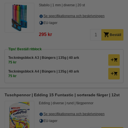
Stabilo
1 mm
diverse
20 st
Se specifikationerna och beskrivningen
EU-lager
295 kr
Beställ
Tips! Beställ ritblock
Teckningsblock A3 | Büngers | 135g | 40 ark
75 kr
Teckningsblock A4 | Büngers | 135g | 40 ark
75 kr
Tuschpennor | Edding 15 Funtastic | sorterade färger | 12st
Edding
diverse
rund
färgpennor
Se specifikationerna och beskrivningen
EU-lager