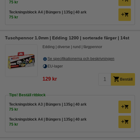
75 kr
Teckningsblock A4 | Büngers | 135g | 40 ark
75 kr
Tuschpennor 1.0mm | Edding 1200 | sorterade färger | 14st
Edding
diverse
rund
färgpennor
Se specifikationerna och beskrivningen
EU-lager
129 kr
Beställ
Tips! Beställ ritblock
Teckningsblock A3 | Büngers | 135g | 40 ark
75 kr
Teckningsblock A4 | Büngers | 135g | 40 ark
75 kr