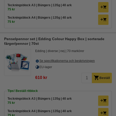
Teckningsblock A3 | Büngers | 135g | 40 ark
75 kr
Teckningsblock A4 | Büngers | 135g | 40 ark
75 kr
Penselpennor set | Edding Colour Happy Box | sorterade
färger/pennor | 70st
Edding
diverse
nej
70 markörer
Se specifikationerna och beskrivningen
EU-lager
610 kr
Beställ
Tips! Beställ ritblock
Teckningsblock A3 | Büngers | 135g | 40 ark
75 kr
Teckningsblock A4 | Büngers | 135g | 40 ark
75 kr