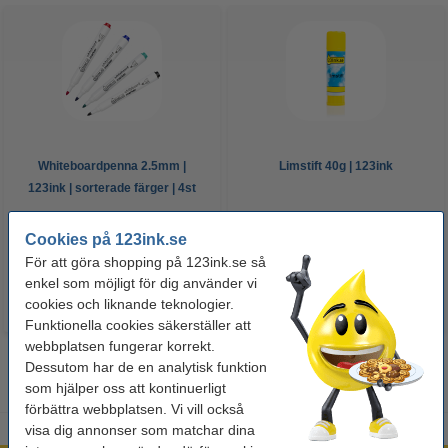
Whiteboardpenna 2.5mm |
Limstift 40g | 123ink
123ink | sorterade färger | 4st
60 kr
29 kr
Cookies på 123ink.se
Inkl. 25% Moms
Inkl. 25% Moms
För att göra shopping på 123ink.se så
enkel som möjligt för dig använder vi
cookies och liknande teknologier.
Funktionella cookies säkerställer att
webbplatsen fungerar korrekt.
Dessutom har de en analytisk funktion
som hjälper oss att kontinuerligt
förbättra webbplatsen. Vi vill också
visa dig annonser som matchar dina