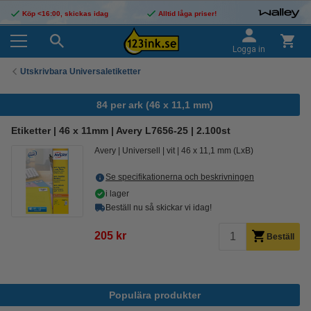
Köp <16:00, skickas idag
Alltid låga priser!
Logga in
Utskrivbara Universaletiketter
84 per ark (46 x 11,1 mm)
Etiketter | 46 x 11mm | Avery L7656-25 | 2.100st
Avery
Universell
vit
46 x 11,1 mm (LxB)
Se specifikationerna och beskrivningen
i lager
Beställ nu så skickar vi idag!
205 kr
Beställ
Populära produkter