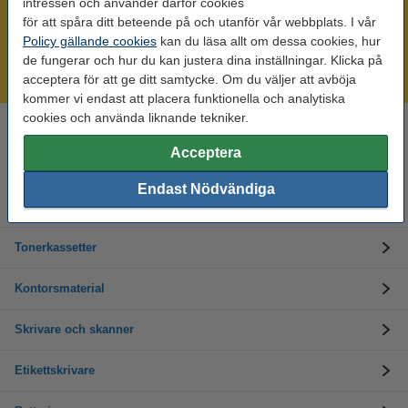
intressen och använder därför cookies
för att spåra ditt beteende på och utanför vår webbplats. I vår
Mer än 300.000 kunder!
Policy gällande cookies
kan du läsa allt om dessa cookies, hur
Beställ innan 16:00 så skickar vi idag!
de fungerar och hur du kan justera dina inställningar. Klicka på
Alltid låga priser!
acceptera för att ge ditt samtycke. Om du väljer att avböja
kommer vi endast att placera funktionella och analytiska
cookies och använda liknande tekniker.
Behöver du hjälp? Ring oss på 08-550 04 123
Helgfria vardagar från kl. 9:00 till 16:00
Acceptera
Endast Nödvändiga
Bläckpatroner
Tonerkassetter
Kontorsmaterial
Skrivare och skanner
Etikettskrivare