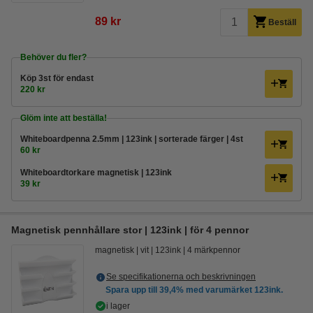
89 kr
Beställ
Behöver du fler?
Köp
3st
för endast
220 kr
Glöm inte att beställa!
Whiteboardpenna 2.5mm | 123ink | sorterade färger | 4st
60 kr
Whiteboardtorkare magnetisk | 123ink
39 kr
Magnetisk pennhållare stor | 123ink | för 4 pennor
magnetisk
vit
123ink
4 märkpennor
Se specifikationerna och beskrivningen
Spara upp till
39,4%
med varumärket 123ink.
i lager