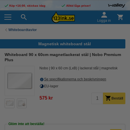
Köp <16:00, skickas idag
Alltid låga priser!
Logga in
Whiteboardtavlor
Magnetisk whiteboard stål
Whiteboard 90 x 60cm magnetlackerat stål | Nobo Premium
Plus
Nobo
90 x 60 cm (LxB)
lackerat stål
magnetisk
Se specifikationerna och beskrivningen
EU-lager
575 kr
Beställ
Glöm inte att beställa!