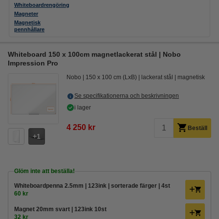
Whiteboardrengöring
Magneter
Magnetisk
pennhållare
Whiteboard 150 x 100cm magnetlackerat stål | Nobo
Impression Pro
Nobo
150 x 100 cm (LxB)
lackerat stål
magnetisk
Se specifikationerna och beskrivningen
i lager
4 250 kr
Beställ
1
Glöm inte att beställa!
Whiteboardpenna 2.5mm | 123ink | sorterade färger | 4st
60 kr
Magnet 20mm svart | 123ink 10st
32 kr