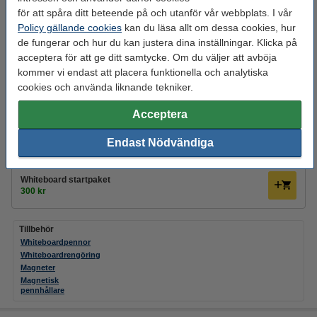
Se specifikationerna och beskrivningen
för att spåra ditt beteende på och utanför vår webbplats. I vår
i lager
Policy gällande cookies
kan du läsa allt om dessa cookies, hur
de fungerar och hur du kan justera dina inställningar. Klicka på
5 500 kr
Beställ
acceptera för att ge ditt samtycke. Om du väljer att avböja
kommer vi endast att placera funktionella och analytiska
cookies och använda liknande tekniker.
Glöm inte att beställa!
Whiteboardpenna 2.5mm | 123ink | sorterade färger | 4st
Acceptera
60 kr
Endast Nödvändiga
Magnet 20mm svart | 123ink 10st
32 kr
Whiteboard startpaket
300 kr
Tillbehör
Whiteboardpennor
Whiteboardrengöring
Magneter
Magnetisk
pennhållare