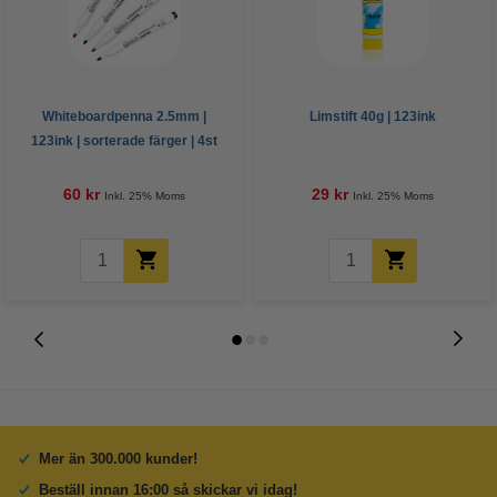
Whiteboardpenna 2.5mm |
Limstift 40g | 123ink
123ink | sorterade färger | 4st
60 kr
29 kr
Inkl. 25% Moms
Inkl. 25% Moms
Mer än 300.000 kunder!
Beställ innan 16:00 så skickar vi idag!