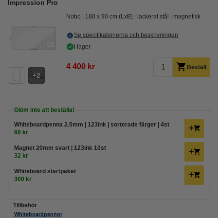
Impression Pro
Nobo
180 x 90 cm (LxB)
lackerat stål
magnetisk
Se specifikationerna och beskrivningen
i lager
4 400 kr
Beställ
2
Glöm inte att beställa!
Whiteboardpenna 2.5mm | 123ink | sorterade färger | 4st
60 kr
Magnet 20mm svart | 123ink 10st
32 kr
Whiteboard startpaket
300 kr
Tillbehör
Whiteboardpennor