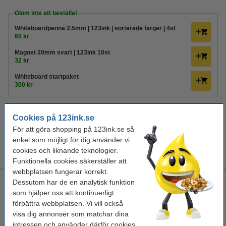
Glöm inte att beställa!
Whiteboardpenna 2.5mm | 123ink | sorterade färger | 4st
60 kr
Magnet 20mm svart | 123ink 10st
32 kr
Whiteboard startpaket
300 kr
Tillbehör
Cookies på 123ink.se
Whiteboardpennor
För att göra shopping på 123ink.se så
Whiteboardrengöring
enkel som möjligt för dig använder vi
Magneter
Magnetisk
cookies och liknande teknologier.
pennhållare
Funktionella cookies säkerställer att
webbplatsen fungerar korrekt.
Whiteboard 200 x 100cm magnetlackerat stål | Nobo
Dessutom har de en analytisk funktion
Impression Pro
som hjälper oss att kontinuerligt
förbättra webbplatsen. Vi vill också
Nobo
magnetisk whiteboard
Impression Pro
200 x 100 cm (LxB)
visa dig annonser som matchar dina
intressen och använder därför cookies