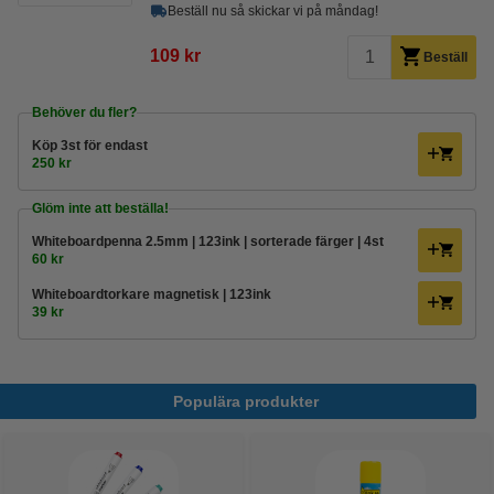
Beställ nu så skickar vi på måndag!
109 kr
Beställ
Behöver du fler?
Köp
3st
för endast
250 kr
Glöm inte att beställa!
Whiteboardpenna 2.5mm | 123ink | sorterade färger | 4st
60 kr
Whiteboardtorkare magnetisk | 123ink
39 kr
Populära produkter