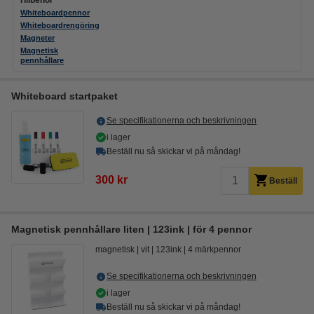
Tillbehör
Whiteboardpennor
Whiteboardrengöring
Magneter
Magnetisk
pennhållare
Whiteboard startpaket
Se specifikationerna och beskrivningen
i lager
Beställ nu så skickar vi på måndag!
300 kr
Beställ
Magnetisk pennhållare liten | 123ink | för 4 pennor
magnetisk
vit
123ink
4 märkpennor
Se specifikationerna och beskrivningen
i lager
Beställ nu så skickar vi på måndag!