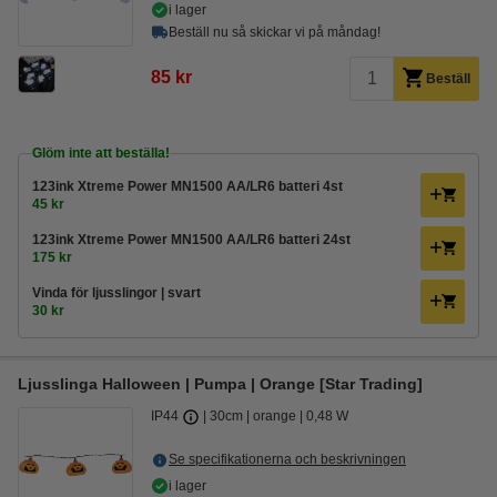
i lager
Beställ nu så skickar vi på måndag!
85 kr
Beställ
Glöm inte att beställa!
123ink Xtreme Power MN1500 AA/LR6 batteri 4st
45 kr
123ink Xtreme Power MN1500 AA/LR6 batteri 24st
175 kr
Vinda för ljusslingor | svart
30 kr
Ljusslinga Halloween | Pumpa | Orange [Star Trading]
IP44
30cm
orange
0,48 W
Se specifikationerna och beskrivningen
i lager