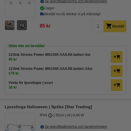
Se specifikationerna och beskrivningen
i lager
Beställ nu så skickar vi på måndag!
1
85 kr
Beställ
Glöm inte att beställa!
123ink Xtreme Power MN1500 AA/LR6 batteri 4st
45 kr
123ink Xtreme Power MN1500 AA/LR6 batteri 24st
175 kr
Vinda för ljusslingor | svart
30 kr
Ljusslinga Halloween | Spöke [Star Trading]
IP44
30cm
vit
0,48 W
Se specifikationerna och beskrivningen