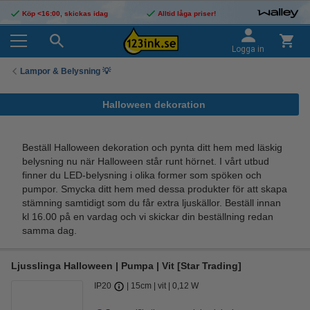
Köp <16:00, skickas idag
Alltid låga priser!
Logga in
Lampor & Belysning 💡
Halloween dekoration
Beställ Halloween dekoration och pynta ditt hem med läskig
belysning nu när Halloween står runt hörnet. I vårt utbud
finner du LED-belysning i olika former som spöken och
pumpor. Smycka ditt hem med dessa produkter för att skapa
stämning samtidigt som du får extra ljuskällor. Beställ innan
kl 16.00 på en vardag och vi skickar din beställning redan
samma dag.
Ljusslinga Halloween | Pumpa | Vit [Star Trading]
IP20
15cm
vit
0,12 W