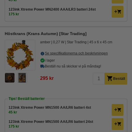
45 kr
123ink Xtreme Power MN2400 AAA/LR3 batteri 24st
175 kr
Höstkrans (Krans Autumn) [Star Trading]
amber
0,27 W
Star Trading
45 x 6 x 45 cm
Se specifikationerna och beskrivningen
i lager
Beställ nu så skickar vi på måndag!
295 kr
Beställ
Tips! Beställ batterier
123ink Xtreme Power MN1500 AA/LR6 batteri 4st
45 kr
123ink Xtreme Power MN1500 AA/LR6 batteri 24st
175 kr