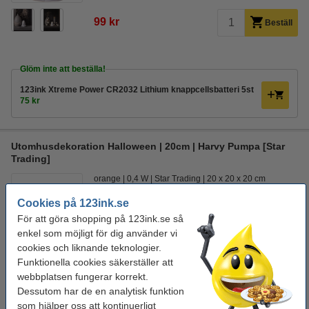
99 kr
Beställ
Glöm inte att beställa!
123ink Xtreme Power CR2032 Lithium knappcellsbatteri 5st
75 kr
Utomhusdekoration Halloween | 20cm | Harvy Pumpa [Star
Trading]
orange
0,4 W
Star Trading
20 x 20 x 20 cm
Cookies på 123ink.se
Se specifikationerna och beskrivningen
För att göra shopping på 123ink.se så
290 kr
enkel som möjligt för dig använder vi
Visa alternativ
cookies och liknande teknologier.
För tillfället slut
Funktionella cookies säkerställer att
1
webbplatsen fungerar korrekt.
Dessutom har de en analytisk funktion
som hjälper oss att kontinuerligt