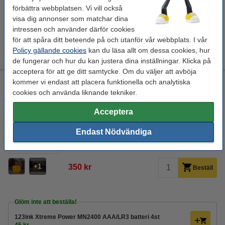
Tips! Beställ batterier
förbättra webbplatsen. Vi vill också
123ink Xtreme Power MN1500 AA/LR6 batteri 4st
visa dig annonser som matchar dina
45 kr
intressen och använder därför cookies
för att spåra ditt beteende på och utanför vår webbplats. I vår
123ink Xtreme Power MN1500 AA/LR6 batteri 24st
175 kr
Policy gällande cookies
kan du läsa allt om dessa cookies, hur
de fungerar och hur du kan justera dina inställningar. Klicka på
acceptera för att ge ditt samtycke. Om du väljer att avböja
Utomhusdekoration Halloween | 25cm | Harvy Pumpa [Star
kommer vi endast att placera funktionella och analytiska
Trading]
cookies och använda liknande tekniker.
orange
0,4 W
Star Trading
25 x 25 x 25 cm
Acceptera
Se specifikationerna och beskrivningen
Endast Nödvändiga
i lager
Beställ nu så skickar vi på måndag!
1
350 kr
Beställ
Glöm inte att beställa!
123ink Xtreme Power MN2400 AAA/LR3 batteri 4st