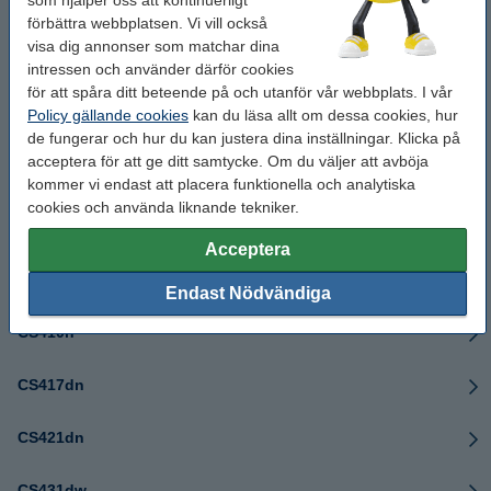
som hjälper oss att kontinuerligt
CS310dn
förbättra webbplatsen. Vi vill också
visa dig annonser som matchar dina
CS310n
intressen och använder därför cookies
för att spåra ditt beteende på och utanför vår webbplats. I vår
Policy gällande cookies
kan du läsa allt om dessa cookies, hur
CS317dn
de fungerar och hur du kan justera dina inställningar. Klicka på
acceptera för att ge ditt samtycke. Om du väljer att avböja
CS331dw
kommer vi endast att placera funktionella och analytiska
cookies och använda liknande tekniker.
CS410dn
Acceptera
CS410dtn
Endast Nödvändiga
CS410n
CS417dn
CS421dn
CS431dw