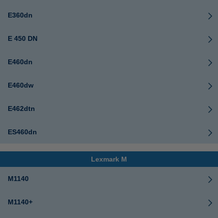
E360dn
E 450 DN
E460dn
E460dw
E462dtn
ES460dn
Lexmark M
M1140
M1140+