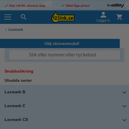
Köp <16:00, skickas idag
Alltid låga priser!
Logga in
Lexmark
Välj skrivarmodell
Snabbsökning
Utvalda serier
Lexmark B
Lexmark C
Lexmark CS