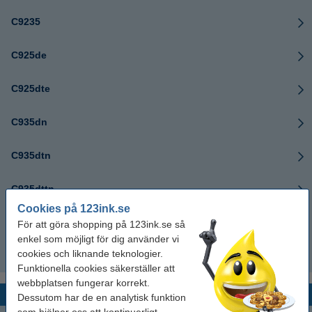
C9235
C925de
C925dte
C935dn
C935dtn
C935dttn
Cookies på 123ink.se
C935hdn
För att göra shopping på 123ink.se så
enkel som möjligt för dig använder vi
cookies och liknande teknologier.
C950de
Funktionella cookies säkerställer att
webbplatsen fungerar korrekt.
Lexmark CS
Dessutom har de en analytisk funktion