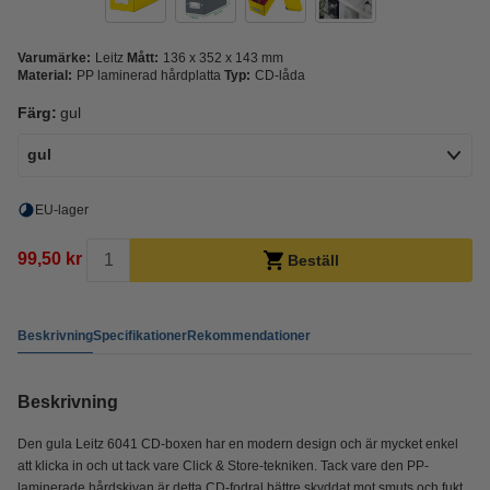
Varumärke:
Leitz
Mått:
136 x 352 x 143 mm
Material:
PP laminerad hårdplatta
Typ:
CD-låda
Färg:
gul
gul
EU-lager
99,50 kr
Beställ
Beskrivning
Specifikationer
Rekommendationer
Beskrivning
Den gula Leitz 6041 CD-boxen har en modern design och är mycket enkel
att klicka in och ut tack vare Click & Store-tekniken. Tack vare den PP-
laminerade hårdskivan är detta CD-fodral bättre skyddat mot smuts och fukt.