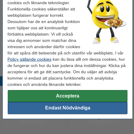
cookies och liknande teknologier.
123ink CD-R | 52X | 700MB | Slimline lådor | 10-
pack
Funktionella cookies säkerställer att
95 kr
webbplatsen fungerar korrekt.
Dessutom har de en analytisk funktion
CD/DVD etiketter | FSC(R) certifierade | 2st/ark
som hjälper oss att kontinuerligt
vertikalt | 25 ark
förbättra webbplatsen. Vi vill också
100 kr
visa dig annonser som matchar dina
Märkpenna CD/DVD 1.0mm | 123ink | sorterade
intressen och använder därför cookies
färger | 3st
för att spåra ditt beteende på och utanför vår webbplats. I vår
49,50 kr
Policy gällande cookies
kan du läsa allt om dessa cookies, hur
de fungerar och hur du kan justera dina inställningar. Klicka på
acceptera för att ge ditt samtycke. Om du väljer att avböja
kommer vi endast att placera funktionella och analytiska
Populära produkter
cookies och använda liknande tekniker.
Acceptera
Endast Nödvändiga