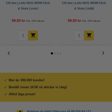
CD-box | Leitz 6041 WOW Click
CD-box | Leitz 6041 WOW Click
& Store | svart
& Store | isblå
99,50 kr
99,50 kr
Inkl. 25% Moms
Inkl. 25% Moms
Mer än 300.000 kunder!
Beställ innan 16:00 så skickar vi idag!
Alltid låga priser!
Behöver du hjälp? Ring oss på 08-550 04 123