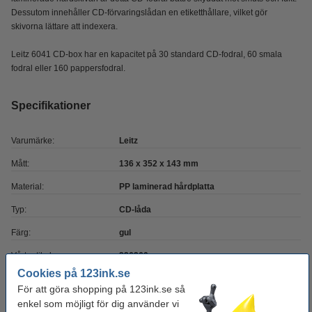
Dessutom innehåller CD-förvaringslådan en etiketthållare, vilket gör
skivorna lättare att indexera.
Leitz 6041 CD-box har en kapacitet på 30 standard CD-fodral, 60 smala
fodral eller 160 pappersfodral.
Specifikationer
Varumärke:
Leitz
Mått:
136 x 352 x 143 mm
Material:
PP laminerad hårdplatta
Typ:
CD-låda
Färg:
gul
Vårt artikelnr:
226260
Cookies på 123ink.se
För att göra shopping på 123ink.se så
Glöm inte att beställa!
enkel som möjligt för dig använder vi