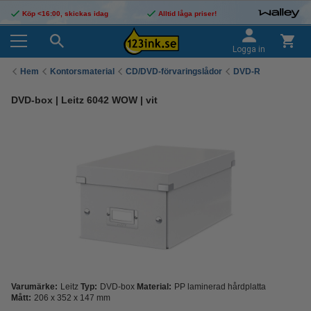
Köp <16:00, skickas idag
Alltid låga priser!
Logga in
Hem
Kontorsmaterial
CD/DVD-förvaringslådor
DVD-R
DVD-box | Leitz 6042 WOW | vit
Varumärke:
Leitz
Typ:
DVD-box
Material:
PP laminerad hårdplatta
Mått:
206 x 352 x 147 mm