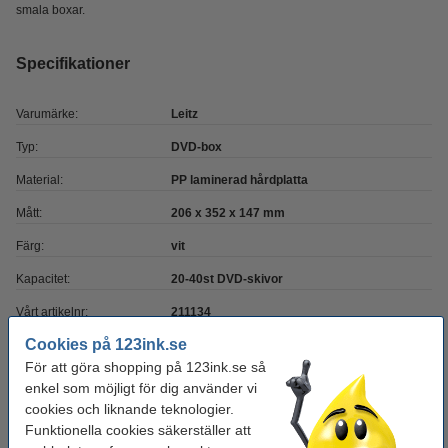
smala boxar.
Specifikationer
Varumärke:
Leitz
Typ:
DVD-box
Material:
PP laminerad hårdplatta
Mått:
206 x 352 x 147 mm
Färg:
vit
Kapacitet:
20-40st DVD-skivor
Vårt artikelnr:
211134
Cookies på 123ink.se
OEM:
60420001
För att göra shopping på 123ink.se så
enkel som möjligt för dig använder vi
Glöm inte att beställa!
cookies och liknande teknologier.
Funktionella cookies säkerställer att
CD/DVD etiketter | FSC(R) certifierade | 2st/ark