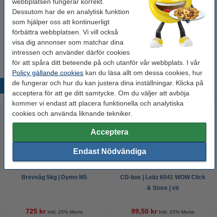
webbplatsen fungerar korrekt.
vertikalt | 25 ark
100 kr
Dessutom har de en analytisk funktion
som hjälper oss att kontinuerligt
Märkpenna CD/DVD 1.0mm | 123ink | sorterade
förbättra webbplatsen. Vi vill också
färger | 3st
visa dig annonser som matchar dina
49,50 kr
intressen och använder därför cookies
för att spåra ditt beteende på och utanför vår webbplats. I vår
Policy gällande cookies
kan du läsa allt om dessa cookies, hur
de fungerar och hur du kan justera dina inställningar. Klicka på
Populära produkter
acceptera för att ge ditt samtycke. Om du väljer att avböja
kommer vi endast att placera funktionella och analytiska
cookies och använda liknande tekniker.
Acceptera
Endast Nödvändiga
Brevvåg 5kg | Dymo M5
CD-box | Leitz 6041 WOW Click
& Store | vit
725 kr
99,50 kr
Inkl. 25% Moms
Inkl. 25% Moms