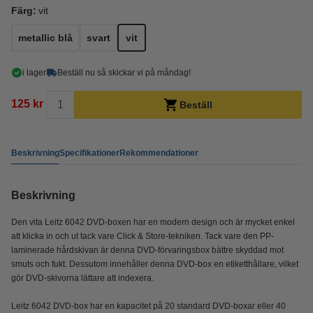
Färg:
vit
metallic blå
svart
vit
i lager
Beställ nu så skickar vi på måndag!
125 kr
Beställ
Beskrivning
Specifikationer
Rekommendationer
Beskrivning
Den vita Leitz 6042 DVD-boxen har en modern design och är mycket enkel
att klicka in och ut tack vare Click & Store-tekniken. Tack vare den PP-
laminerade hårdskivan är denna DVD-förvaringsbox bättre skyddad mot
smuts och fukt. Dessutom innehåller denna DVD-box en etiketthållare, vilket
gör DVD-skivorna lättare att indexera.
Leitz 6042 DVD-box har en kapacitet på 20 standard DVD-boxar eller 40