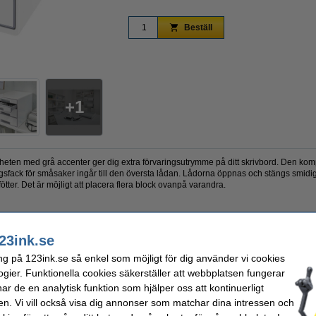
Beställ
Zoom
1
eten med grå accenter ger dig extra förvaringsutrymme på ditt skrivbord. Den komp
ingsfack för småsaker ingår till den översta lådan. Lådorna öppnas och stängs smidigt
ötter. Det är möjligt att placera flera block ovanpå varandra.
23ink.se
ng på 123ink.se så enkel som möjligt för dig använder vi cookies
Färg:
ogier. Funktionella cookies säkerställer att webbplatsen fungerar
org
Material:
r de en analytisk funktion som hjälper oss att kontinuerligt
287 x 363 x 270 mm
en. Vi vill också visa dig annonser som matchar dina intressen och