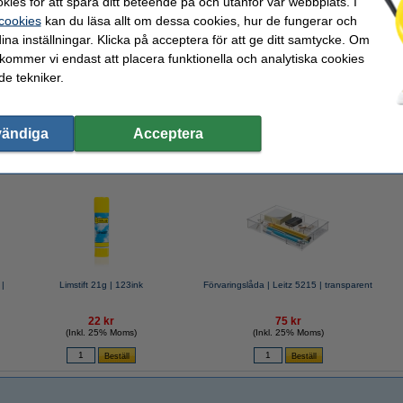
kies för att spåra ditt beteende på och utanför vår webbplats. I
 cookies
kan du läsa allt om dessa cookies, hur de fungerar och
ina inställningar. Klicka på acceptera för att ge ditt samtycke. Om
 kommer vi endast att placera funktionella och analytiska cookies
eitz 5215 | transparent
e tekniker.
vändiga
Acceptera
valde ofta även dessa produkter!
 |
Limstift 21g | 123ink
Förvaringslåda | Leitz 5215 | transparent
22 kr
75 kr
(Inkl. 25% Moms)
(Inkl. 25% Moms)