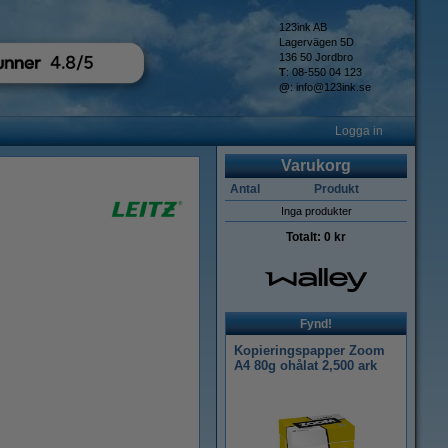
123ink AB
Lagervägen 5D
136 50 Jordbro
T
: 08-550 04 123
@
:
info@123ink.se
Logga in
Varukorg
Antal
Produkt
Inga produkter
Totalt:
0 kr
Fynd!
Kopieringspapper Zoom
A4 80g ohålat 2,500 ark