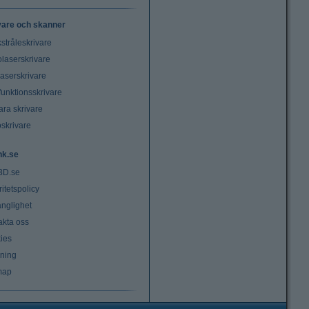
vare och skanner
stråleskrivare
laserskrivare
laserskrivare
funktionsskrivare
ara skrivare
oskrivare
nk.se
3D.se
ritetspolicy
änglighet
akta oss
ies
lning
map