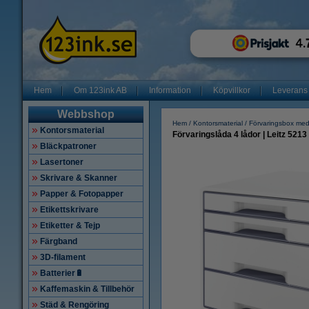
Hem
Om 123ink AB
Information
Köpvillkor
Leverans
Webbshop
Hem
Kontorsmaterial
Förvaringsbox med
Kontorsmaterial
Förvaringslåda 4 lådor | Leitz 5213
Bläckpatroner
Lasertoner
Skrivare & Skanner
Papper & Fotopapper
Etikettskrivare
Etiketter & Tejp
Färgband
3D-filament
Batterier🔋
Kaffemaskin & Tillbehör
Städ & Rengöring