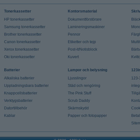
Tonerkassetter
Kontorsmaterial
Skri
HP tonerkassetter
Dokumentförstörare
Bläck
Samsung tonerkassetter
Lamineringsmaskiner
Mono
Brother tonerkassetter
Pennor
Färg
Canon tonerkassetter
Etiketter och tejp
Multi
Xerox tonerkassetter
Post-it/Notisblock
Bärb
Oki tonerkassetter
Kuvert
Kvitt
Batterier
Lampor och belysning
123i
Alkaliska batterier
Ljusslingor
123-
Uppladningsbara batterier
Städ och rengöring
integ
Knappcellsbatterier
The Pink Stuff
Tillg
Verktygsbatterier
Scrub Daddy
Kont
Datortillbehör
Skärmskydd
Cook
Kablar
Papper och fotopapper
Beta
Site