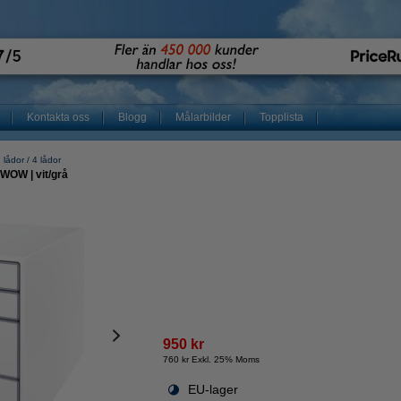
Kontakta oss
Blogg
Målarbilder
Topplista
 lådor
4 lådor
 WOW | vit/grå
950 kr
760 kr Exkl. 25% Moms
EU-lager