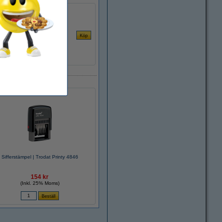
Sifferstämpel | Trodat Printy 4846
154 kr
(Inkl. 25% Moms)