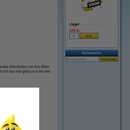
Zoom
i lager
375 kr
Nyhetsbrev
akta lådenheten har fyra lådor:
 och kan inte glida ut ur blocket.
metallic vit / grå
plast