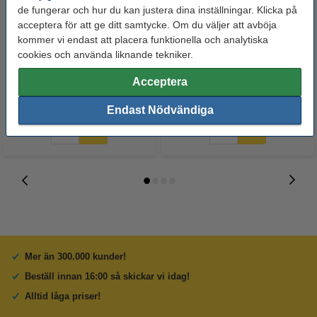
de fungerar och hur du kan justera dina inställningar. Klicka på
acceptera för att ge ditt samtycke. Om du väljer att avböja
Varumärket 123ink
Limstift 21g | 123ink
kommer vi endast att placera funktionella och analytiska
cookies och använda liknande tekniker.
ersätter Brother DK-11241
fraktetiketter | svart text - vit
Acceptera
etikett | 152mm x 102mm
210 kr
22 kr
Inkl. 25% Moms
Inkl. 25% Moms
Endast Nödvändiga
Mer än 300.000 kunder!
Beställ innan 16:00 så skickar vi idag!
Alltid låga priser!