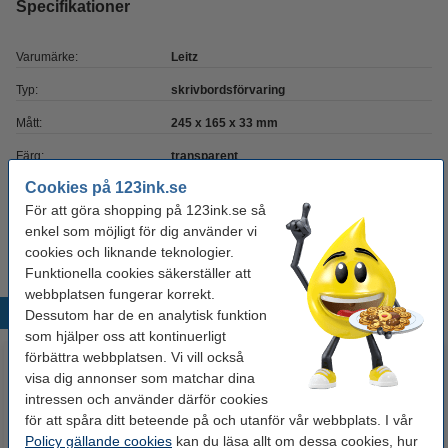
Specifikationer
Varumärke:
Leitz
Typ:
skrivbordsförvaring
Mått:
245 x 165 x 33 mm
Färg:
transparent
Cookies på 123ink.se
Material:
plast
För att göra shopping på 123ink.se så
Fack:
4
enkel som möjligt för dig använder vi
cookies och liknande teknologier.
Funktionella cookies säkerställer att
webbplatsen fungerar korrekt.
Populära produkter
Dessutom har de en analytisk funktion
som hjälper oss att kontinuerligt
förbättra webbplatsen. Vi vill också
visa dig annonser som matchar dina
intressen och använder därför cookies
för att spåra ditt beteende på och utanför vår webbplats. I vår
Policy gällande cookies
kan du läsa allt om dessa cookies, hur