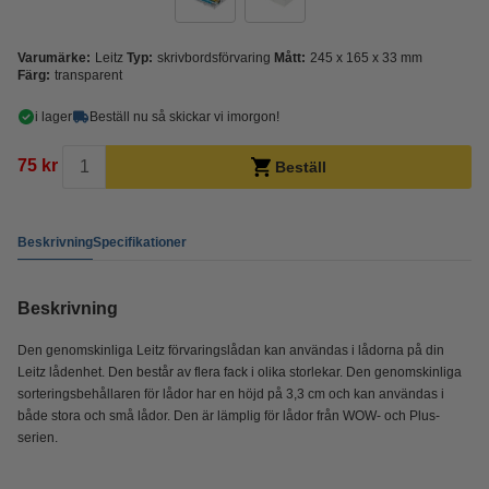
Varumärke:
Leitz
Typ:
skrivbordsförvaring
Mått:
245 x 165 x 33 mm
Färg:
transparent
i lager
Beställ nu så skickar vi imorgon!
75 kr
Beställ
Beskrivning
Specifikationer
Beskrivning
Den genomskinliga Leitz förvaringslådan kan användas i lådorna på din
Leitz lådenhet. Den består av flera fack i olika storlekar. Den genomskinliga
sorteringsbehållaren för lådor har en höjd på 3,3 cm och kan användas i
både stora och små lådor. Den är lämplig för lådor från WOW- och Plus-
serien.