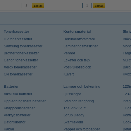
Tonerkassetter
Kontorsmaterial
Skri
HP tonerkassetter
Dokumentförstörare
Bläck
Samsung tonerkassetter
Lamineringsmaskiner
Mono
Brother tonerkassetter
Pennor
Färg
Canon tonerkassetter
Etiketter och tejp
Multi
Xerox tonerkassetter
Post-it/Notisblock
Bärb
Oki tonerkassetter
Kuvert
Kvitt
Batterier
Lampor och belysning
123i
Alkaliska batterier
Ljusslingor
123-
Uppladningsbara batterier
Städ och rengöring
integ
Knappcellsbatterier
The Pink Stuff
Tillg
Verktygsbatterier
Scrub Daddy
Kont
Datortillbehör
Skärmskydd
Cook
Kablar
Papper och fotopapper
Beta