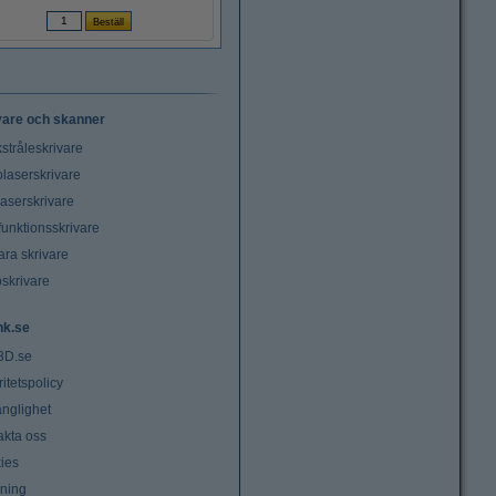
vare och skanner
stråleskrivare
laserskrivare
laserskrivare
funktionsskrivare
ara skrivare
oskrivare
nk.se
3D.se
ritetspolicy
änglighet
akta oss
ies
lning