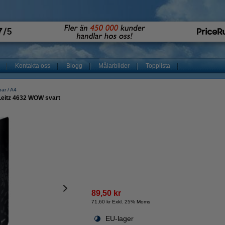
Kontakta oss
Blogg
Målarbilder
Topplista
par
A4
Leitz 4632 WOW svart
89,50 kr
71,60 kr Exkl. 25% Moms
EU-lager