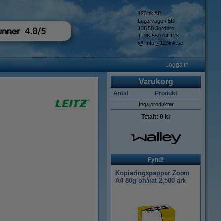
123ink AB
Lagervägen 5D
136 50 Jordbro
T
: 08-550 04 123
@
:
info@123ink.se
Logga in
Varukorg
Antal
Produkt
Inga produkter
Totalt:
0 kr
Fynd!
Kopieringspapper Zoom
A4 80g ohålat 2,500 ark