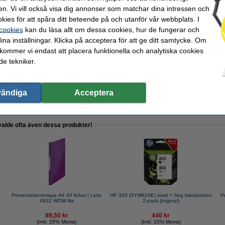
en. Vi vill också visa dig annonser som matchar dina intressen och
A4 80g | Zoom | 500 ark
kies för att spåra ditt beteende på och utanför vår webbplats. I
 cookies
kan du läsa allt om dessa cookies, hur de fungerar och
ina inställningar. Klicka på acceptera för att ge ditt samtycke. Om
 kommer vi endast att placera funktionella och analytiska cookies
e tekniker.
 | blå | 10st
vändiga
Acceptera
valde ofta även dessa produkter!
Presentationsmapp A4 40 fickor | Leitz
HP 303 (3YM92AE) svart + färg bläckpatron
P
4632 WOW lila
2-pack (original)
89,50 kr
440 kr
(Inkl. 25% Moms)
(Inkl. 25% Moms)