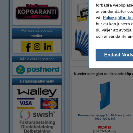
förbättra webbplats
Kopieringspapper 
använder därför coo
80 kr
vår
Policy gällande
hur du kan justera d
du väljer att avböja
Följ oss på sociala
och använda liknand
medier!
Bläckpenna | 123ink
40 kr
Endast Nöd
Vår leveranspartner
Kunder som gjort ett liknande köp 
Betalningsalternativ
Presentationsmapp A4 40 fickor | Leitz
4632 WOW blå
89,50 kr
(Inkl. 25% Moms)