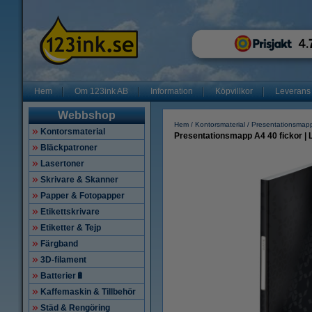
Hem
Om 123ink AB
Information
Köpvillkor
Leverans
Webbshop
Hem
Kontorsmaterial
Presentationsmap
Kontorsmaterial
Presentationsmapp A4 40 fickor | 
Bläckpatroner
Lasertoner
Skrivare & Skanner
Papper & Fotopapper
Etikettskrivare
Etiketter & Tejp
Färgband
3D-filament
Batterier🔋
Kaffemaskin & Tillbehör
Städ & Rengöring