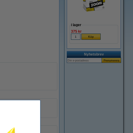
Zoom
i lager
375 kr
Nyhetsbrev
Leitz
A4
40