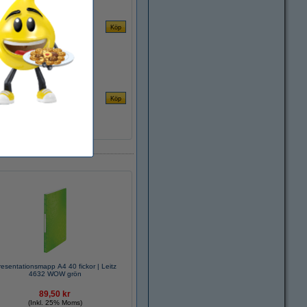
resentationsmapp A4 40 fickor | Leitz
4632 WOW grön
89,50 kr
(Inkl. 25% Moms)