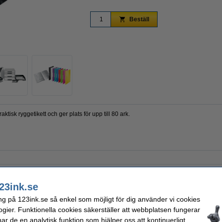
Beställ
Zoom
tisk ryggetikett och ger plats för upp till 80 ark.
ntationsmapp
Varumärke:
ropen
Pappersformat:
23ink.se
Omslag:
ng på 123ink.se så enkel som möjligt för dig använder vi cookies
ogier. Funktionella cookies säkerställer att webbplatsen fungerar
r de en analytisk funktion som hjälper oss att kontinuerligt