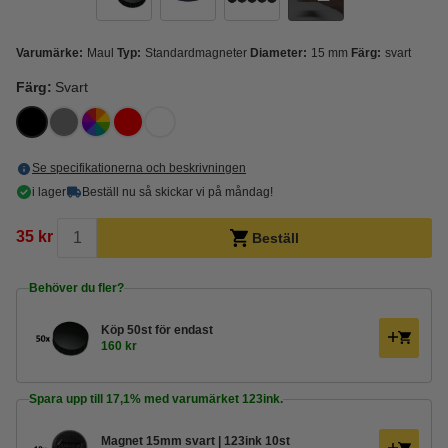
Varumärke:
Maul
Typ:
Standardmagneter
Diameter:
15 mm
Färg:
svart
Färg:
Svart
Se specifikationerna och beskrivningen
i lager
Beställ nu så skickar vi på måndag!
35 kr
Beställ
Behöver du fler?
Köp
50st
för endast
160 kr
Spara upp till
17,1%
med varumärket 123ink.
Magnet 15mm svart | 123ink 10st