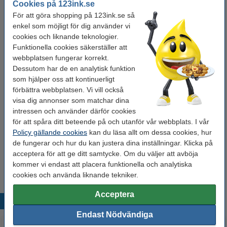
Cookies på 123ink.se
Färg:
Svart
För att göra shopping på 123ink.se så
enkel som möjligt för dig använder vi
cookies och liknande teknologier.
Funktionella cookies säkerställer att
Se specifikationerna och beskrivningen
webbplatsen fungerar korrekt.
Spara upp till
17,1%
med varumärket 123ink.
Dessutom har de en analytisk funktion
i lager
Beställ nu så skickar vi på måndag!
som hjälper oss att kontinuerligt
förbättra webbplatsen. Vi vill också
29 kr
Beställ
visa dig annonser som matchar dina
intressen och använder därför cookies
för att spåra ditt beteende på och utanför vår webbplats. I vår
Behöver du fler?
Policy gällande cookies
kan du läsa allt om dessa cookies, hur
de fungerar och hur du kan justera dina inställningar. Klicka på
Köp
50st
för endast
acceptera för att ge ditt samtycke. Om du väljer att avböja
125 kr
kommer vi endast att placera funktionella och analytiska
cookies och använda liknande tekniker.
Acceptera
Populära produkter
Endast Nödvändiga