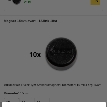
29 kr
Magnet 15mm svart | 123ink 10st
Varumärke:
123ink
Typ:
Standardmagneter
Diameter:
15 mm
Färg:
svart
Diameter:
15 mm
15 mm
20 mm
30 mm