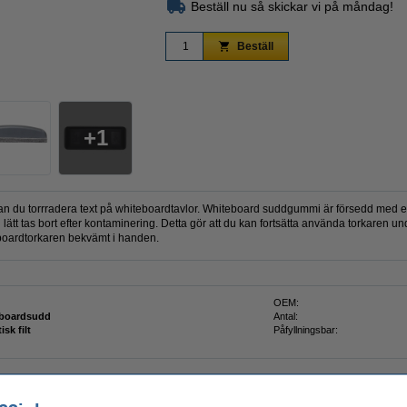
Beställ nu så skickar vi på måndag!
Beställ
Zoom
1
 du torrradera text på whiteboardtavlor. Whiteboard suddgummi är försedd med en
tt tas bort efter kontaminering. Detta gör att du kan fortsätta använda torkaren und
boardtorkaren bekvämt i handen.
OEM:
eboardsudd
Antal:
isk filt
Påfyllningsbar: