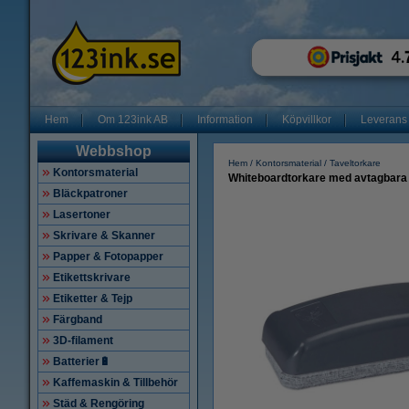
Hem
Om 123ink AB
Information
Köpvillkor
Leverans
Webbshop
Hem
Kontorsmaterial
Taveltorkare
Kontorsmaterial
Whiteboardtorkare med avtagbara l
Bläckpatroner
Lasertoner
Skrivare & Skanner
Papper & Fotopapper
Etikettskrivare
Etiketter & Tejp
Färgband
3D-filament
Batterier🔋
Kaffemaskin & Tillbehör
Städ & Rengöring