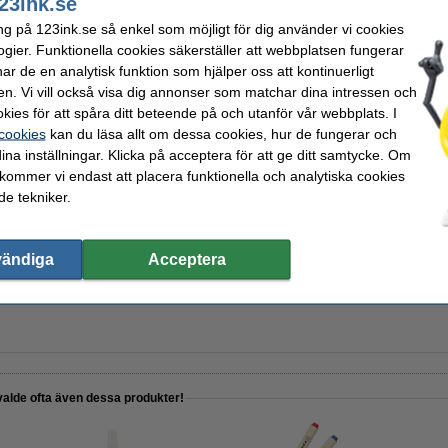
23ink.se
ng på 123ink.se så enkel som möjligt för dig använder vi cookies
ogier. Funktionella cookies säkerställer att webbplatsen fungerar
r de en analytisk funktion som hjälper oss att kontinuerligt
en. Vi vill också visa dig annonser som matchar dina intressen och
kies för att spåra ditt beteende på och utanför vår webbplats. I
 cookies
kan du läsa allt om dessa cookies, hur de fungerar och
ina inställningar. Klicka på acceptera för att ge ditt samtycke. Om
 kommer vi endast att placera funktionella och analytiska cookies
5mm | 123ink | sorterade färger | 4st
e tekniker.
vändiga
Acceptera
hiteboard 250ml | 123ink
valde ofta även dessa produkter!