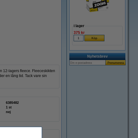
Zoom
i lager
375 kr
Nyhetsbrev
 12-lagers fleece. Fleeceskikten
er en lång tid. Tack vare sin
6385482
1 st
nej