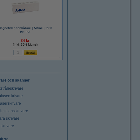
agnetisk pennhållare | Artline | för 6
pennor
34 kr
(Inkl. 25% Moms)
vare och skanner
stråleskrivare
laserskrivare
laserskrivare
funktionsskrivare
ara skrivare
oskrivare
nk.se