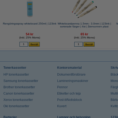
Rengöringsspray whiteboard 250ml | 123ink
Whiteboardpenna 1.5mm - 3.0mm | 123ink |
M
sorterade färger | 4st | återvunnen plast
54 kr
65 kr
(Inkl. 25% Moms)
(Inkl. 25% Moms)
Tonerkassetter
Kontorsmaterial
Skri
HP tonerkassetter
Dokumentförstörare
Bläck
Samsung tonerkassetter
Lamineringsmaskiner
Mono
Brother tonerkassetter
Pennor
Färg
Canon tonerkassetter
Etiketter och tejp
Multi
Xerox tonerkassetter
Post-it/Notisblock
Bärb
Oki tonerkassetter
Kuvert
Kvitt
Batterier
Lampor och belysning
123i