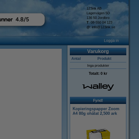
123ink AB
Lagervägen 5D
136 50 Jordbro
T
: 08-550 04 123
@
:
info@123ink.se
Logga in
Varukorg
Antal
Produkt
Inga produkter
Totalt:
0 kr
Fynd!
Kopieringspapper Zoom
A4 80g ohålat 2,500 ark