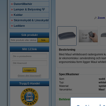
Datortillbehör
Lampor & Belysning 💡
Kablar
Zoom
Skärmskydd & Linsskydd
Laddare
Sök produkt
Sök
Mitt 123ink
Beskrivning
Med Maul whiteboard radergummi kan
är ekonomiska i användning och kan lä
ergonomiska form ligger Maul white
Specifikationer
Glömt ditt lösenord?
Sort:
sudd
Typ:
whit
Trygg E-Handel
Material:
syntet
Varumärke:
Maul
Behöver du fler?