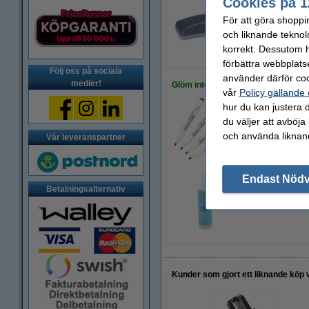
Cookies på 1
För att göra shoppi
Köp
3st
för endast
160 kr
och liknande teknol
korrekt. Dessutom ha
förbättra webbplats
Följ oss på sociala
använder därför coo
medier!
Glöm inte att beställa!
vår
Policy gällande
hur du kan justera d
du väljer att avböja
Whiteboardpenna 2.
och använda liknand
60 kr
Vår leveranspartner
Endast Nöd
Betalningsalternativ
Rengöringsspray w
54 kr
Kunder som gjort ett liknande köp 