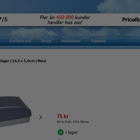
Kontakta oss
Blogg
Målarbilder
Topplista
ager | 14,4 x 5,4cm | Maul
75 kr
60 kr Exkl. 25% Moms
i lager