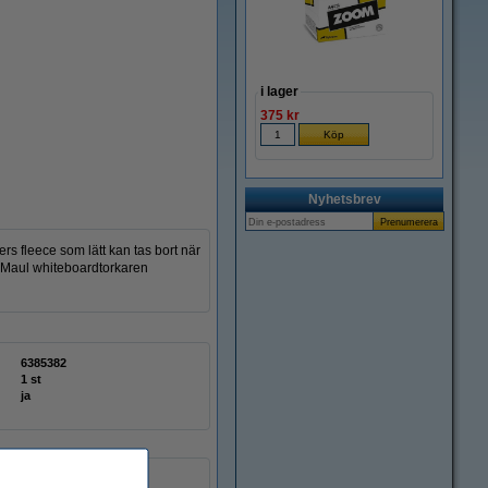
Zoom
i lager
375 kr
Nyhetsbrev
s fleece som lätt kan tas bort när
er Maul whiteboardtorkaren
6385382
1 st
ja