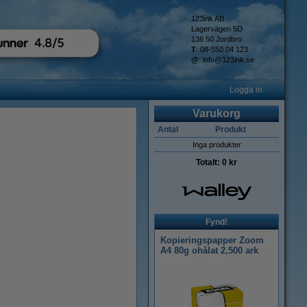
123ink AB
Lagervägen 5D
136 50 Jordbro
T
: 08-550 04 123
@
:
info@123ink.se
Logga in
Varukorg
Antal
Produkt
Inga produkter
Totalt:
0 kr
Fynd!
Kopieringspapper Zoom
A4 80g ohålat 2,500 ark