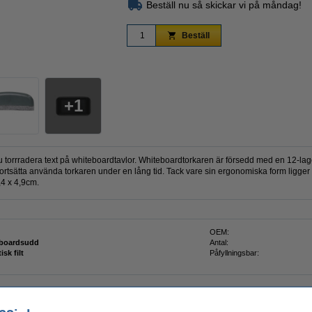
Beställ nu så skickar vi på måndag!
Beställ
Zoom
1
orrradera text på whiteboardtavlor. Whiteboardtorkaren är försedd med en 12-lager
 fortsätta använda torkaren under en lång tid. Tack vare sin ergonomiska form ligg
,4 x 4,9cm.
OEM:
eboardsudd
Antal:
isk filt
Påfyllningsbar: