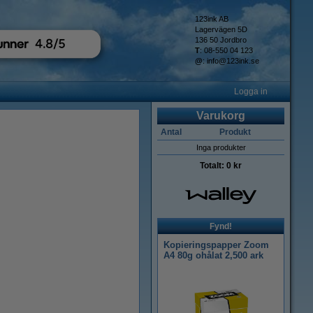
123ink AB
Lagervägen 5D
136 50 Jordbro
T
: 08-550 04 123
@
:
info@123ink.se
Logga in
Varukorg
Antal
Produkt
Inga produkter
Totalt:
0 kr
Fynd!
Kopieringspapper Zoom
A4 80g ohålat 2,500 ark