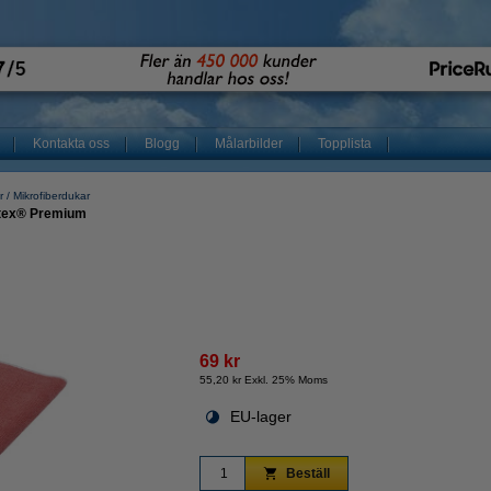
Kontakta oss
Blogg
Målarbilder
Topplista
r
Mikrofiberdukar
otex® Premium
69 kr
55,20 kr Exkl. 25% Moms
EU-lager
Beställ