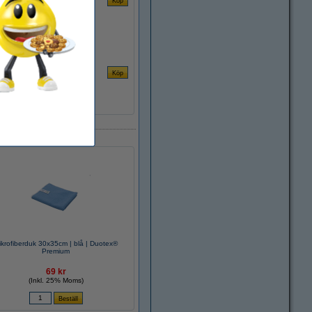
ikrofiberduk 30x35cm | blå | Duotex®
Premium
69 kr
(Inkl. 25% Moms)