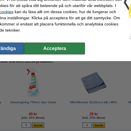
kies för att spåra ditt beteende på och utanför vår webbplats. I
 cookies
kan du läsa allt om dessa cookies, hur de fungerar och
ina inställningar. Klicka på acceptera för att ge ditt samtycke. Om
 kommer vi endast att placera funktionella och analytiska cookies
l | Ajax Optimal 7
e tekniker.
vändiga
Acceptera
valde ofta även dessa produkter!
y
Glasrengöring 750ml | Ajax Cristal
Mikrofiberduk 32x32cm | blå | MAX
M
40 kr
29 kr
(Inkl. 25% Moms)
(Inkl. 25% Moms)