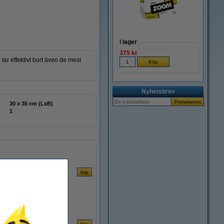
i lager
375 kr
tar effektivt bort även de mest
Nyhetsbrev
30 x 35 cm (LxB)
1