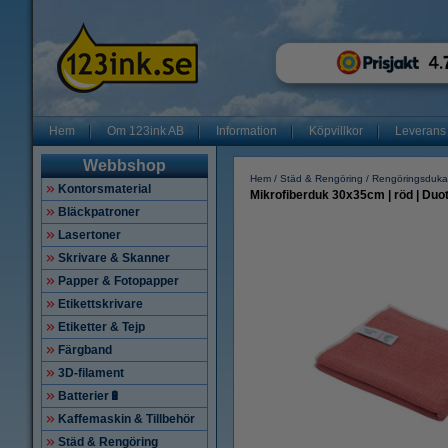
Hem
Om 123ink AB
Information
Köpvillkor
Leverans
Webbshop
Hem
Städ & Rengöring
Rengöringsduka
Kontorsmaterial
Mikrofiberduk 30x35cm | röd | Du
Bläckpatroner
Lasertoner
Skrivare & Skanner
Papper & Fotopapper
Etikettskrivare
Etiketter & Tejp
Färgband
3D-filament
Batterier🔋
Kaffemaskin & Tillbehör
Städ & Rengöring