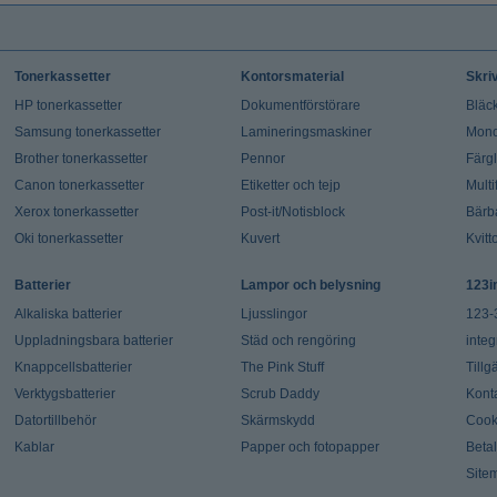
Tonerkassetter
Kontorsmaterial
Skri
HP tonerkassetter
Dokumentförstörare
Bläck
Samsung tonerkassetter
Lamineringsmaskiner
Mono
Brother tonerkassetter
Pennor
Färg
Canon tonerkassetter
Etiketter och tejp
Multi
Xerox tonerkassetter
Post-it/Notisblock
Bärb
Oki tonerkassetter
Kuvert
Kvitt
Batterier
Lampor och belysning
123i
Alkaliska batterier
Ljusslingor
123-
Uppladningsbara batterier
Städ och rengöring
integ
Knappcellsbatterier
The Pink Stuff
Tillg
Verktygsbatterier
Scrub Daddy
Kont
Datortillbehör
Skärmskydd
Cook
Kablar
Papper och fotopapper
Beta
Site