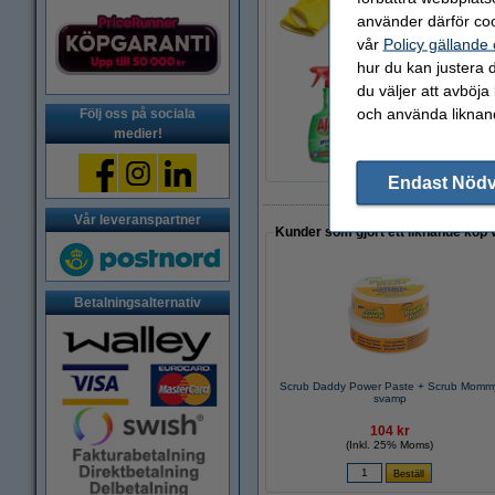
22 kr
använder därför coo
vår
Policy gällande
hur du kan justera d
du väljer att avböja
Köksrengöring 750m
och använda liknand
Följ oss på sociala
40 kr
medier!
Endast Nöd
Vår leveranspartner
Kunder som gjort ett liknande köp 
Betalningsalternativ
Scrub Daddy Power Paste + Scrub Momm
svamp
104 kr
(Inkl. 25% Moms)