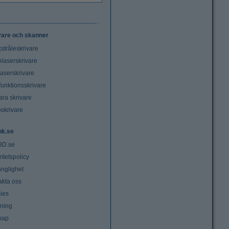
vare och skanner
stråleskrivare
laserskrivare
laserskrivare
funktionsskrivare
ara skrivare
oskrivare
nk.se
3D.se
ritetspolicy
änglighet
akta oss
ies
lning
map