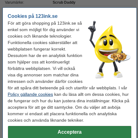
Varumärke:
Scrub Daddy
Antal:
1 st
Cookies på 123ink.se
För att göra shopping på 123ink.se så
enkel som möjligt för dig använder vi
Behöver du fler?
cookies och liknande teknologier.
Funktionella cookies säkerställer att
Köp
3st
för endast
295 kr
webbplatsen fungerar korrekt.
Dessutom har de en analytisk funktion
som hjälper oss att kontinuerligt
Glöm inte att beställa!
förbättra webbplatsen. Vi vill också
visa dig annonser som matchar dina
Scrub Daddy Original svamp
intressen och använder därför cookies
39 kr
för att spåra ditt beteende på och utanför vår webbplats. I vår
Policy gällande cookies
kan du läsa allt om dessa cookies, hur
Scrub Mommy svamp lila
de fungerar och hur du kan justera dina inställningar. Klicka på
42 kr
acceptera för att ge ditt samtycke. Om du väljer att avböja
kommer vi endast att placera funktionella och analytiska
cookies och använda liknande tekniker.
Extra information
Säkerhetsdatablad
Acceptera