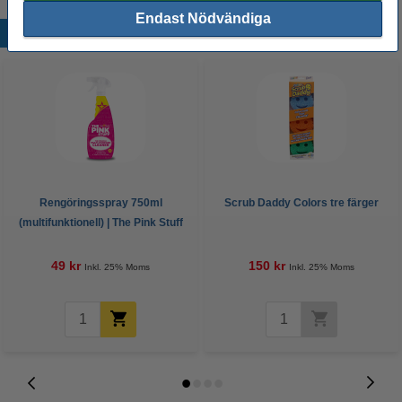
Endast Nödvändiga
Populära produkter
Rengöringsspray 750ml
Scrub Daddy Colors tre färger
(multifunktionell) | The Pink Stuff
Miracle Multipurpose Cleaner
49 kr
150 kr
Inkl. 25% Moms
Inkl. 25% Moms