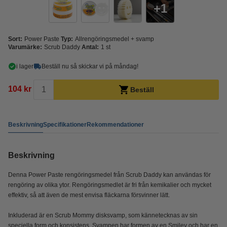
1
Sort:
Power Paste
Typ:
Allrengöringsmedel + svamp
Varumärke:
Scrub Daddy
Antal:
1 st
i lager
Beställ nu så skickar vi på måndag!
104 kr
Beställ
Beskrivning
Specifikationer
Rekommendationer
Beskrivning
Denna Power Paste rengöringsmedel från Scrub Daddy kan användas för
rengöring av olika ytor. Rengöringsmedlet är fri från kemikalier och mycket
effektiv, så att även de mest envisa fläckarna försvinner lätt.
Inkluderad är en Scrub Mommy disksvamp, som kännetecknas av sin
speciella form och konsistens. Svampen har formen av en Smiley och har en