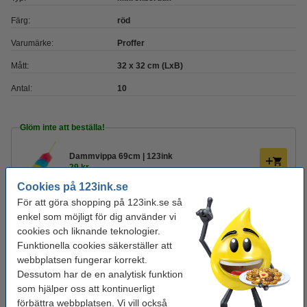
Färg:
röd
Varumärke:
Proffer
Mått:
32 x 32 cm (LxB)
Antal:
10
Glöm inte att beställa!
Dammvippa 69cm | 123ink
29 kr
Cookies på 123ink.se
För att göra shopping på 123ink.se så
Diskhandskar M (8) 1-par | rosa/gul
enkel som möjligt för dig använder vi
22 kr
cookies och liknande teknologier.
Funktionella cookies säkerställer att
Köksrengöring 750ml | Ajax Optimal 7
webbplatsen fungerar korrekt.
40 kr
Dessutom har de en analytisk funktion
som hjälper oss att kontinuerligt
förbättra webbplatsen. Vi vill också