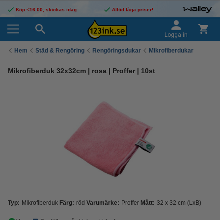
Köp <16:00, skickas idag
Alltid låga priser!
Logga in
Hem
Städ & Rengöring
Rengöringsdukar
Mikrofiberdukar
Mikrofiberduk 32x32cm | rosa | Proffer | 10st
Typ:
Mikrofiberduk
Färg:
röd
Varumärke:
Proffer
Mått:
32 x 32 cm (LxB)