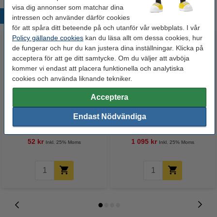
visa dig annonser som matchar dina
Populära produkter
intressen och använder därför cookies
för att spåra ditt beteende på och utanför vår webbplats. I vår
Policy gällande cookies
kan du läsa allt om dessa cookies, hur
de fungerar och hur du kan justera dina inställningar. Klicka på
acceptera för att ge ditt samtycke. Om du väljer att avböja
kommer vi endast att placera funktionella och analytiska
cookies och använda liknande tekniker.
Acceptera
Vaskrensare | 123ink | 50x14cm
Brother TN-247M magenta toner
Endast Nödvändiga
hög kapacitet (original)
52 kr
1 095 kr
Inkl. 25% Moms
Inkl. 25% Moms