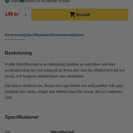
i lager
Beställ nu så skickar vi idag!
149 kr
Beställ
Beskrivning
Specifikationer
Rekommendationer
Beskrivning
Proffer Mikrofiberduk är en mångsidig städduk av mikrofiber som kan
användas både torr och fuktig på de flesta ytor. Den tar effektivt bort fett och
smuts, och fungerar utmärkt även utan kemikalier.
När duken används torr, fångar den upp damm och små partiklar från ytan.
Används den fuktig, rengör den effektivt ytan från smuts, fett och bakterier.
10st.
Specifikationer
Typ:
Mikrofiberduk