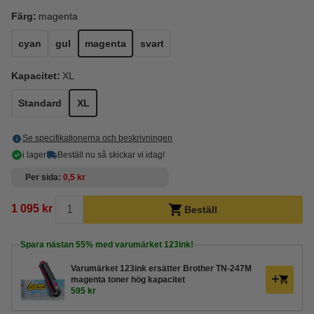
Färg:
magenta
cyan
gul
magenta
svart
Kapacitet:
XL
Standard
XL
Se specifikationerna och beskrivningen
i lager
Beställ nu så skickar vi idag!
Per sida
0,5 kr
1 095 kr
Beställ
Spara nästan
55%
med varumärket 123ink!
Varumärket 123ink ersätter Brother TN-247M
magenta toner hög kapacitet
595 kr