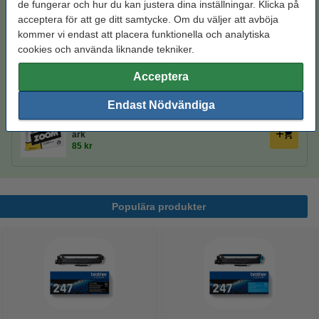
de fungerar och hur du kan justera dina inställningar. Klicka på
acceptera för att ge ditt samtycke. Om du väljer att avböja
Ohålat 500 ark
kommer vi endast att placera funktionella och analytiska
cookies och använda liknande tekniker.
Kopieringspapper A4 80g | Zoom | 500 ark
80 kr
Acceptera
Hålat 500 ark
Endast Nödvändiga
Kopieringspapper A4 80g HÅLAT | Zoom | 500
ark
85 kr
Populära produkter