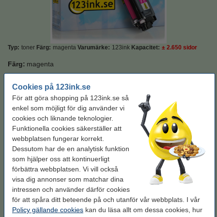
Typ:
toner
Färg:
magenta
Varumärke:
123ink
Kapacitet:
± 2.650 sidor
Färg:
magenta
magenta
Cookies på 123ink.se
För att göra shopping på 123ink.se så
Kapacitet:
XL
enkel som möjligt för dig använder vi
cookies och liknande teknologier.
Standard
XL
Funktionella cookies säkerställer att
webbplatsen fungerar korrekt.
Dessutom har de en analytisk funktion
Se specifikationerna och beskrivningen
Spara nästan
55%
med varumärket 123ink!
som hjälper oss att kontinuerligt
förbättra webbplatsen. Vi vill också
i lager
Beställ nu så skickar vi idag!
visa dig annonser som matchar dina
Per sida
0,2 kr
intressen och använder därför cookies
för att spåra ditt beteende på och utanför vår webbplats. I vår
595 kr
Beställ
Policy gällande cookies
kan du läsa allt om dessa cookies, hur