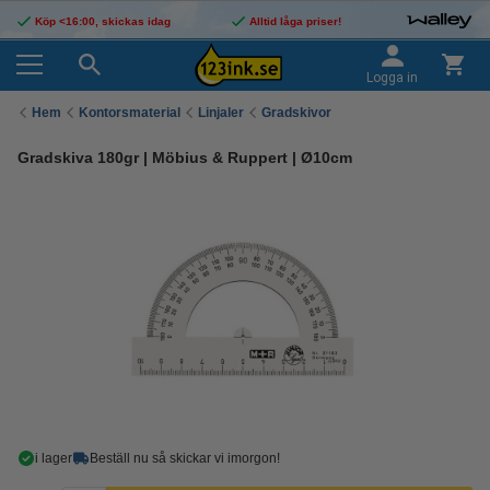
Köp <16:00, skickas idag
Alltid låga priser!
Logga in
Hem
Kontorsmaterial
Linjaler
Gradskivor
Gradskiva 180gr | Möbius & Ruppert | Ø10cm
i lager
Beställ nu så skickar vi imorgon!