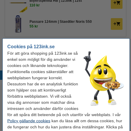
Blyertspenna HB | 123ink | 12st
110 kr
Passare 124mm | Staedtler Noris 550
55 kr
Specifikationer
Cookies på 123ink.se
Märke:
Möbius+Ruppert
Antal:
1
För att göra shopping på 123ink.se så
EAN:
4004627361021
OEM:
21100000
enkel som möjligt för dig använder vi
cookies och liknande teknologier.
Funktionella cookies säkerställer att
Populära produkter
webbplatsen fungerar korrekt.
Dessutom har de en analytisk funktion
som hjälper oss att kontinuerligt
förbättra webbplatsen. Vi vill också
visa dig annonser som matchar dina
intressen och använder därför cookies
för att spåra ditt beteende på och utanför vår webbplats. I vår
Policy gällande cookies
kan du läsa allt om dessa cookies, hur
de fungerar och hur du kan justera dina inställningar. Klicka på
Triangellinjal 16cm | 123ink
Linjal 30cm plast | 123ink