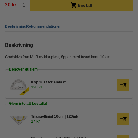
20 kr
Beställ
Beskrivning
Rekommendationer
Beskrivning
Gradskiva från M+R av klar plast, öppen med fasad kant. 10 cm.
Behöver du fler?
Köp
10st
för endast
150 kr
Glöm inte att beställa!
Triangellinjal 16cm | 123ink
17 kr