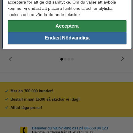
acceptera för att ge ditt samtycke. Om du väljer att avböja
kommer vi endast att placera funktionella och analytiska
cookies och använda liknande tekniker.
17 kr
17 kr
Inkl. 25% Moms
Inkl. 25% Moms
Acceptera
Endast Nödvändiga
Mer än 300.000 kunder!
Beställ innan 16:00 så skickar vi idag!
Alltid låga priser!
Behöver du hjälp? Ring oss på 08-550 04 123
Helgfria vardagar från kl. 9:00 till 16:00