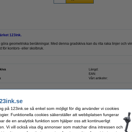
rket 123ink.
tt göra geometriska beräkningar. Med denna gradskiva kan du rita raka linjer och vi
 för kontors- eller skolbruk.
kiva
Längd:
EAN:
k
Vårt artikelnr:
23ink.se
ng på 123ink.se så enkel som möjligt för dig använder vi cookies
ogier. Funktionella cookies säkerställer att webbplatsen fungerar
r de en analytisk funktion som hjälper oss att kontinuerligt
en. Vi vill också visa dig annonser som matchar dina intressen och