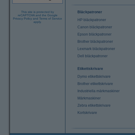
Bläckpatroner
This site is protected by
reCAPTCHA and the Google
Privacy Policy
and
Terms of Service
HP bläckpatroner
apply.
Canon bläckpatroner
Epson bläckpatroner
Brother bläckpatroner
Lexmark bläckpatroner
Dell bläckpatroner
Etikettskrivare
Dymo etikettskrivare
Brother etikettskrivare
Industriella märkmaskiner
Märkmaskiner
Zebra etikettskrivare
Kortskrivare