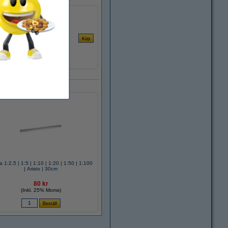
a 1:2,5 | 1:5 | 1:10 | 1:20 | 1:50 | 1:100
| Aristo | 30cm
80 kr
(Inkl. 25% Moms)