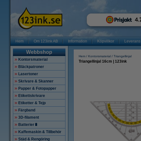
Hem
Om 123ink AB
Information
Köpvillkor
Leverans
Webbshop
Hem
Kontorsmaterial
Triangellinjal
Kontorsmaterial
Triangellinjal 16cm | 123ink
Bläckpatroner
Lasertoner
Skrivare & Skanner
Papper & Fotopapper
Etikettskrivare
Etiketter & Tejp
Färgband
3D-filament
Batterier🔋
Kaffemaskin & Tillbehör
Städ & Rengöring