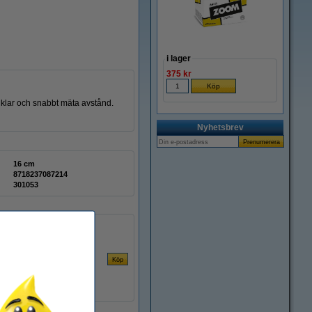
i lager
375 kr
nklar och snabbt mäta avstånd.
Nyhetsbrev
16 cm
8718237087214
301053