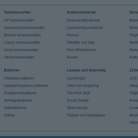
Tonerkassetter
Kontorsmaterial
Skri
HP tonerkassetter
Dokumentförstörare
Bläck
Samsung tonerkassetter
Lamineringsmaskiner
Mono
Brother tonerkassetter
Pennor
Färg
Canon tonerkassetter
Etiketter och tejp
Multi
Xerox tonerkassetter
Post-it/Notisblock
Bärb
Oki tonerkassetter
Kuvert
Kvitt
Batterier
Lampor och belysning
123i
Alkaliska batterier
Ljusslingor
123-
Uppladningsbara batterier
Städ och rengöring
integ
Knappcellsbatterier
The Pink Stuff
Tillg
Verktygsbatterier
Scrub Daddy
Kont
Datortillbehör
Skärmskydd
Cook
Kablar
Papper och fotopapper
Beta
Site