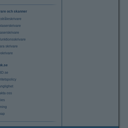
vare och skanner
stråleskrivare
laserskrivare
laserskrivare
funktionsskrivare
ara skrivare
oskrivare
nk.se
3D.se
ritetspolicy
änglighet
akta oss
ies
lning
map