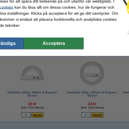
kies för att spåra ditt beteende på och utanför vår webbplats. I
 cookies
kan du läsa allt om dessa cookies, hur de fungerar och
ina inställningar. Klicka på acceptera för att ge ditt samtycke. Om
 kommer vi endast att placera funktionella och analytiska cookies
 123ink
e tekniker.
vändiga
Acceptera
valde ofta även dessa produkter!
Gradskiva 180gr | Möbius & Ruppert |
Gradskiva 360gr | Möbius & Ruppert |
Skal
Ø10cm
Ø10cm
20 kr
24 kr
(Inkl. 25% Moms)
(Inkl. 25% Moms)