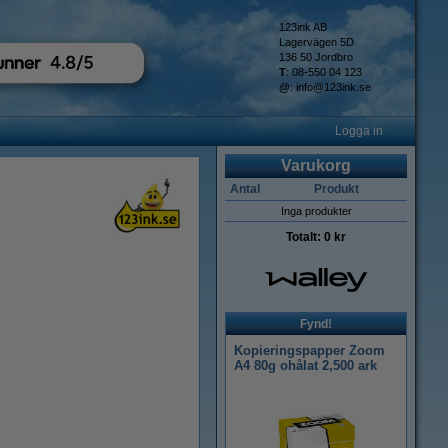
123ink AB
Lagervägen 5D
136 50 Jordbro
T
: 08-550 04 123
@
:
info@123ink.se
Logga in
Varukorg
Antal
Produkt
Inga produkter
Totalt:
0 kr
Fynd!
Kopieringspapper Zoom
A4 80g ohålat 2,500 ark