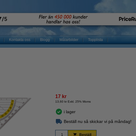
Kontakta oss
Blogg
Målarbilder
Topplista
17 kr
13,60 kr Exkl. 25% Moms
i lager
Beställ nu så skickar vi på måndag!
Beställ