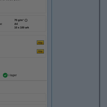
70 g/m²
t:
A4
10 x 100 ark
i lager