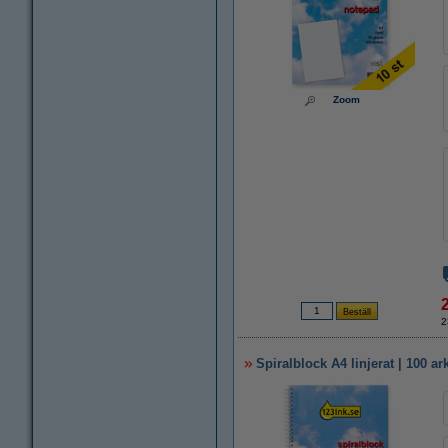
Zoom
2
Spiralblock A4 linjerat | 100 ark