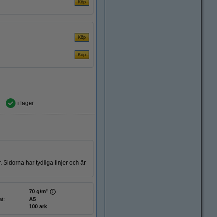
i lager
 Sidorna har tydliga linjer och är
70 g/m²
t:
A5
100 ark