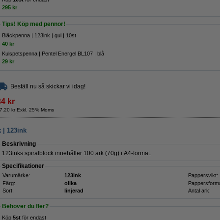
295 kr
Tips! Köp med pennor!
Bläckpenna | 123ink | gul | 10st
40 kr
Kulspetspenna | Pentel Energel BL107 | blå
29 kr
Beställ nu så skickar vi idag!
34 kr
7,20 kr Exkl. 25% Moms
k | 123ink
Beskrivning
123inks spiralblock innehåller 100 ark (70g) i A4-format.
Specifikationer
Varumärke:
123ink
Pappersvikt:
Färg:
olika
Pappersforma
Sort:
linjerad
Antal ark:
Behöver du fler?
Köp
5st
för endast