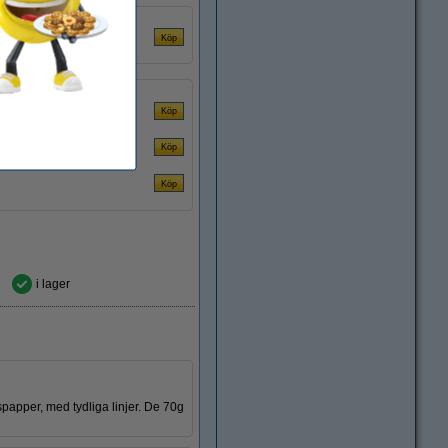
i lager
spapper, med tydliga linjer. De 70g