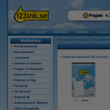
Hem
Om 123ink AB
Information
Köpvillkor
Leverans
Hem
Papper & Fotopapper
Anteckningsbloc
Webbshop
Kontorsmaterial
Bläckpatroner
Anteckningsblock A4 linjerat | 
Lasertoner
Skrivare & Skanner
Papper & Fotopapper
Etikettskrivare
Etiketter & Tejp
Färgband
3D-filament
Batterier🔋
Zoom
Kaffemaskin & Tillbehör
Städ & Rengöring