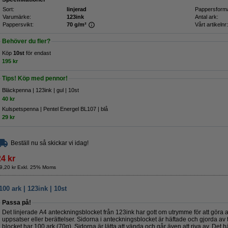
Sort:
linjerad
Pappersforma
Varumärke:
123ink
Antal ark:
Pappersvikt:
70 g/m²
Vårt artikelnr:
Behöver du fler?
Köp
10st
för endast
195 kr
Tips! Köp med pennor!
Bläckpenna | 123ink | gul | 10st
40 kr
Kulspetspenna | Pentel Energel BL107 | blå
29 kr
Beställ nu så skickar vi idag!
24 kr
9,20 kr Exkl. 25% Moms
00 ark | 123ink | 10st
Passa på!
Det linjerade A4 anteckningsblocket från 123ink har gott om utrymme för att göra a
uppsatser eller berättelser. Sidorna i anteckningsblocket är häftade och gjorda av tr
blocket har 100 ark (70g). Sidorna är lätta att vända och går även att riva av. Det h