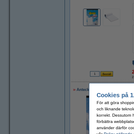
2
Anteckningsblock A5 rutat | 100
Cookies på 1
För att göra shoppi
och liknande teknol
korrekt. Dessutom ha
förbättra webbplats
använder därför coo
vår
Policy gällande