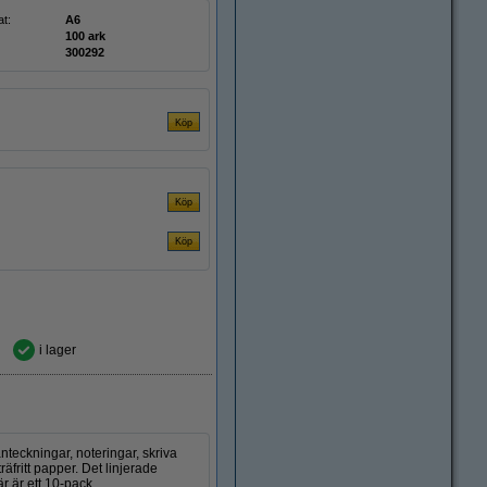
t:
A6
100 ark
300292
i lager
nteckningar, noteringar, skriva
äfritt papper. Det linjerade
är är ett 10-pack