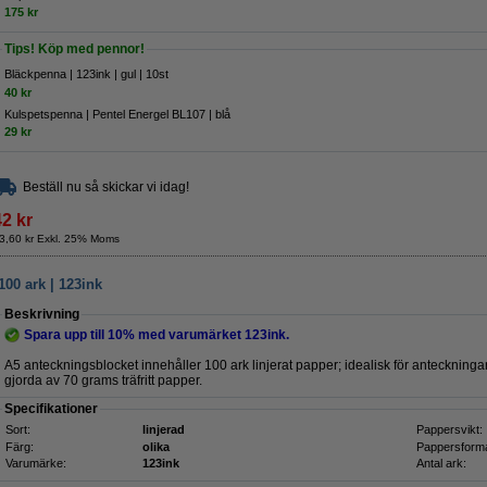
175 kr
Tips! Köp med pennor!
Bläckpenna | 123ink | gul | 10st
40 kr
Kulspetspenna | Pentel Energel BL107 | blå
29 kr
Beställ nu så skickar vi idag!
42 kr
3,60 kr Exkl. 25% Moms
100 ark | 123ink
Beskrivning
Spara upp till
10%
med varumärket 123ink.
A5 anteckningsblocket innehåller 100 ark linjerat papper; idealisk för anteckningar.
gjorda av 70 grams träfritt papper.
Specifikationer
Sort:
linjerad
Pappersvikt:
Färg:
olika
Pappersforma
Varumärke:
123ink
Antal ark: