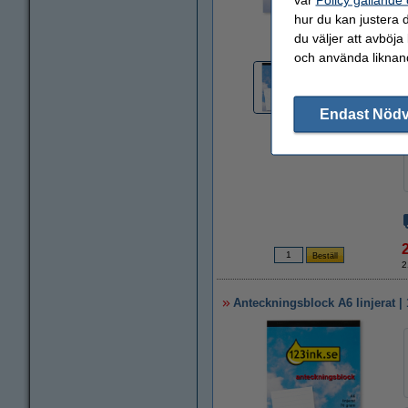
hur du kan justera d
Zoom
du väljer att avböja
och använda liknand
Endast Nöd
2
Anteckningsblock A6 linjerat | 