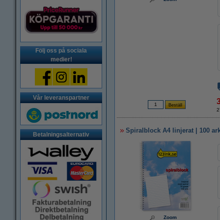
Följ oss på sociala
medier!
Vår leveranspartner
2
Spiralblock A4 linjerat | 100 ar
Betalningsalternativ
Zoom