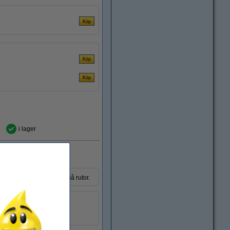
i lager
er. Arken har 5 x 5mm små rutor.
t:
A5
100 ark
300291