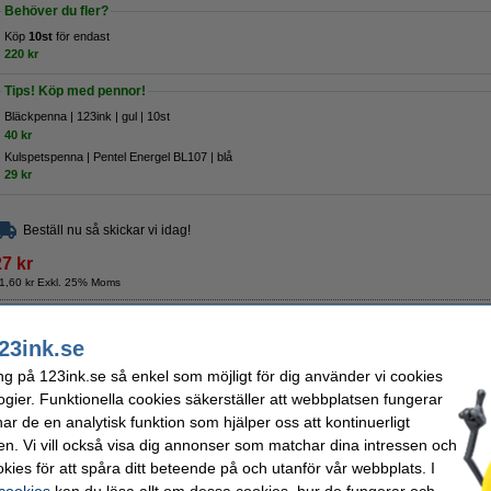
Behöver du fler?
Köp
10st
för endast
220 kr
Tips! Köp med pennor!
Bläckpenna | 123ink | gul | 10st
40 kr
Kulspetspenna | Pentel Energel BL107 | blå
29 kr
Beställ nu så skickar vi idag!
27 kr
1,60 kr Exkl. 25% Moms
 ark | 123ink
23ink.se
Beskrivning
ng på 123ink.se så enkel som möjligt för dig använder vi cookies
Anteckningsblock från 123ink med 100 sidor och är gjort av träfritt 70 grams papp
ogier. Funktionella cookies säkerställer att webbplatsen fungerar
Specifikationer
r de en analytisk funktion som hjälper oss att kontinuerligt
Sort:
rutat (5mm)
Pappersforma
en. Vi vill också visa dig annonser som matchar dina intressen och
Varumärke:
123ink
Antal ark:
Pappersvikt:
70 g/m²
Vårt artikelnr:
kies för att spåra ditt beteende på och utanför vår webbplats. I
 cookies
kan du läsa allt om dessa cookies, hur de fungerar och