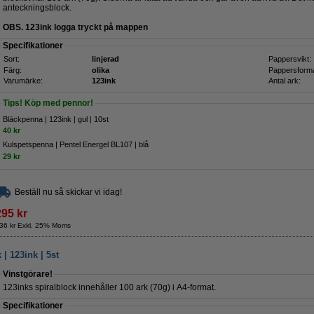
anteckningsblock.
OBS. 123ink logga tryckt på mappen
Specifikationer
Sort:
linjerad
Pappersvikt:
Färg:
olika
Pappersforma
Varumärke:
123ink
Antal ark:
Tips! Köp med pennor!
Bläckpenna | 123ink | gul | 10st
40 kr
Kulspetspenna | Pentel Energel BL107 | blå
29 kr
Beställ nu så skickar vi idag!
295 kr
36 kr Exkl. 25% Moms
 | 123ink | 5st
Vinstgörare!
123inks spiralblock innehåller 100 ark (70g) i A4-format.
Specifikationer