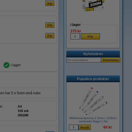
i lager
375 kr
Nyhetsbrev
i lager
Populära produkter
som har 5 x 5mm små rutor.
t:
A4
100 ark
300288
Whiteboardpenna 2.5mm | 123ink |
sorterade färger | 4st
60 kr