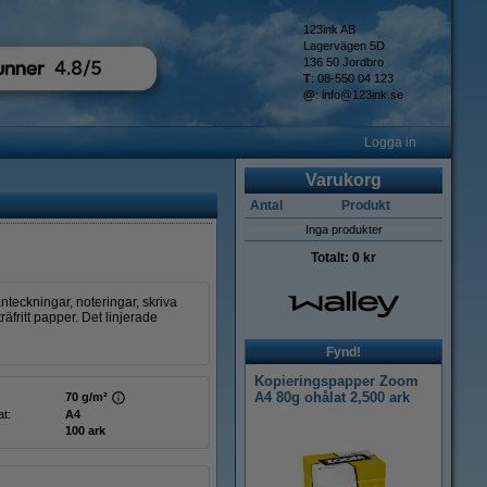
123ink AB
Lagervägen 5D
136 50 Jordbro
T
: 08-550 04 123
@
:
info@123ink.se
Logga in
Varukorg
Antal
Produkt
Inga produkter
Totalt:
0 kr
nteckningar, noteringar, skriva
äfritt papper. Det linjerade
Fynd!
Kopieringspapper Zoom
A4 80g ohålat 2,500 ark
70 g/m²
t:
A4
100 ark