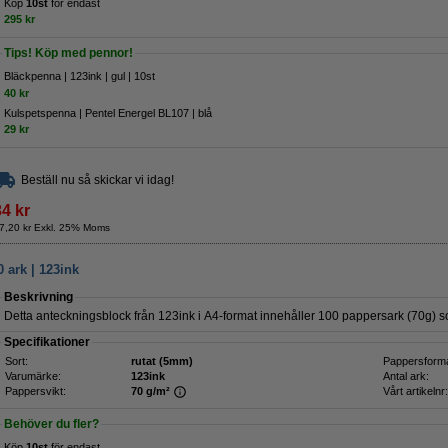
Köp
10st
för endast
295 kr
Tips! Köp med pennor!
Bläckpenna | 123ink | gul | 10st
40 kr
Kulspetspenna | Pentel Energel BL107 | blå
29 kr
Beställ nu så skickar vi idag!
34 kr
7,20 kr Exkl. 25% Moms
 ark | 123ink
Beskrivning
Detta anteckningsblock från 123ink i A4-format innehåller 100 pappersark (70g) 
Specifikationer
Sort:
rutat (5mm)
Pappersforma
Varumärke:
123ink
Antal ark:
Pappersvikt:
70 g/m²
Vårt artikelnr:
Behöver du fler?
Köp
10st
för endast