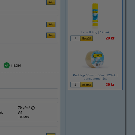
Limstift 40g | 123ink
29 kr
i lager
Packtejp 50mm x 66m | 123ink |
transparent | 1st
29 kr
70 g/m²
t:
A4
100 ark