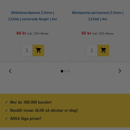
Whiteboardpenna 2.5mm |
Märkpenna permanent 2.5mm |
123ink | sorterade färger | 4st
123ink | 4st
60 kr
50 kr
Inkl. 25% Moms
Inkl. 25% Moms
Mer än 300.000 kunder!
Beställ innan 16:00 så skickar vi idag!
Alltid låga priser!