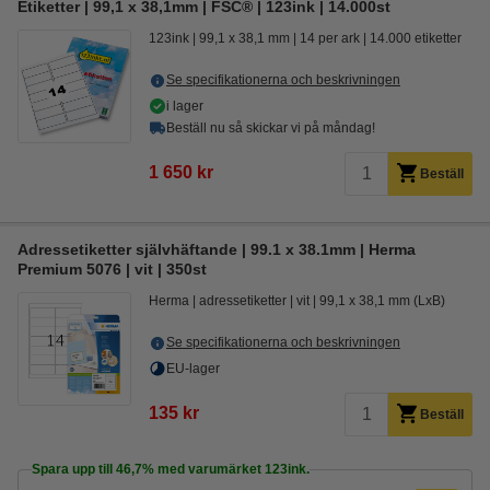
Etiketter | 99,1 x 38,1mm | FSC® | 123ink | 14.000st
123ink
99,1 x 38,1 mm
14 per ark
14.000 etiketter
Se specifikationerna och beskrivningen
i lager
Beställ nu så skickar vi på måndag!
1 650 kr
Beställ
Adressetiketter självhäftande | 99.1 x 38.1mm | Herma
Premium 5076 | vit | 350st
Herma
adressetiketter
vit
99,1 x 38,1 mm (LxB)
Se specifikationerna och beskrivningen
EU-lager
135 kr
Beställ
Spara upp till
46,7%
med varumärket 123ink.