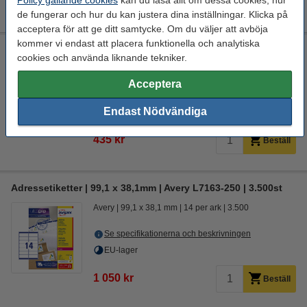
275 kr
de fungerar och hur du kan justera dina inställningar. Klicka på
acceptera för att ge ditt samtycke. Om du väljer att avböja
kommer vi endast att placera funktionella och analytiska
Adressetiketter | 99,1 x 38,1mm | Avery L7163-100 | 1.400st
cookies och använda liknande tekniker.
Avery
adressetiketter
vit
99,1 x 38,1 mm (LxB)
Acceptera
Se specifikationerna och beskrivningen
Endast Nödvändiga
EU-lager
435 kr
Beställ
Adressetiketter | 99,1 x 38,1mm | Avery L7163-250 | 3.500st
Avery
99,1 x 38,1 mm
14 per ark
3.500
Se specifikationerna och beskrivningen
EU-lager
1 050 kr
Beställ