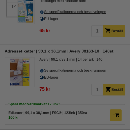
rektangel med rundade hörn
Se specifikationerna och beskrivningen
EU-lager
65 kr
Beställ
Adressetiketter | 99.1 x 38.1mm | Avery J8163-10 | 140st
Avery
99,1 x 38,1 mm
14 per ark
140
Se specifikationerna och beskrivningen
EU-lager
75 kr
Beställ
Spara med varumärket 123ink!
Etiketter | 99,1 x 38,1mm | FSC® | 123ink | 350st
100 kr