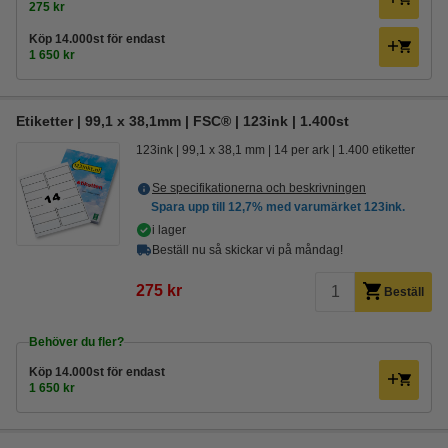
275 kr
Köp
14.000st
för endast
1 650 kr
Etiketter | 99,1 x 38,1mm | FSC® | 123ink | 1.400st
123ink
99,1 x 38,1 mm
14 per ark
1.400 etiketter
Se specifikationerna och beskrivningen
Spara upp till
12,7%
med varumärket 123ink.
i lager
Beställ nu så skickar vi på måndag!
275 kr
Beställ
Behöver du fler?
Köp
14.000st
för endast
1 650 kr