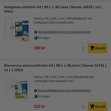
Avtagbara etiketter A4 | 99,1 x 38,1mm | Herma 10016 | vit |
350st
Herma
99,1x38,1 mm
350 etiketter/25 ark
rektangel med rundade hörn
Se specifikationerna och beskrivningen
EU-lager
160 kr
Beställ
Återvunna adressetiketter A4 | 99,1 x 38,1mm | Herma 10731 |
vit | 1.120st
Herma
99,1x38,1 mm
1120 etiketter/80 ark
rektangel med rundade hörn
Se specifikationerna och beskrivningen
EU-lager
315 kr
Beställ