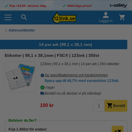
Köp <16:00, skickas idag
Alltid låga priser!
Logga in
Adressetiketter
14 per ark (99,1 x 38,1 mm)
Etiketter | 99,1 x 38,1mm | FSC® | 123ink | 350st
123ink
99,1 x 38,1 mm
14 per ark
350 etiketter
Se specifikationerna och beskrivningen
Spara upp till
46,7%
med varumärket 123ink.
i lager
Beställ nu så skickar vi på måndag!
100 kr
Beställ
Behöver du fler?
Köp
1.400st
för endast