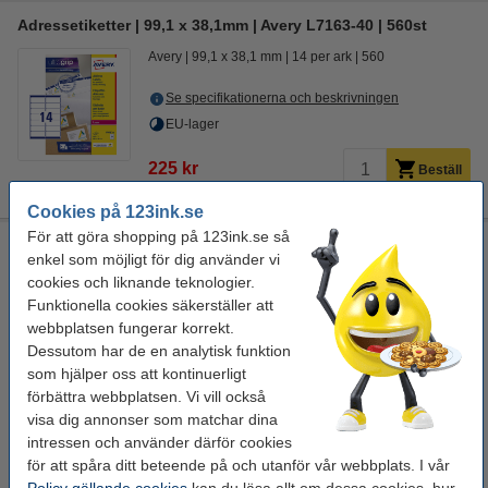
Adressetiketter | 99,1 x 38,1mm | Avery L7163-40 | 560st
Avery
99,1 x 38,1 mm
14 per ark
560
Se specifikationerna och beskrivningen
EU-lager
225 kr
Beställ
Cookies på 123ink.se
För att göra shopping på 123ink.se så
Adressetiketter | 99,1 x 38,1mm | Avery J8163-100 | 1.400st
enkel som möjligt för dig använder vi
Avery
adressetiketter
vit
99,1 x 38,1 mm (LxB)
cookies och liknande teknologier.
Funktionella cookies säkerställer att
Se specifikationerna och beskrivningen
webbplatsen fungerar korrekt.
EU-lager
Dessutom har de en analytisk funktion
som hjälper oss att kontinuerligt
479 kr
Beställ
förbättra webbplatsen. Vi vill också
visa dig annonser som matchar dina
intressen och använder därför cookies
Spara med varumärket 123ink!
för att spåra ditt beteende på och utanför vår webbplats. I vår
Etiketter | 99,1 x 38,1mm | FSC® | 123ink | 1.400st
Policy gällande cookies
kan du läsa allt om dessa cookies, hur