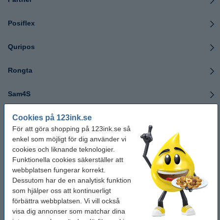
Posiflex
Quripos
Rongta
Sam4S
Cookies på 123ink.se
Samsung
För att göra shopping på 123ink.se så
enkel som möjligt för dig använder vi
Sanyo
cookies och liknande teknologier.
Funktionella cookies säkerställer att
SEPAY
webbplatsen fungerar korrekt.
Dessutom har de en analytisk funktion
Sewoo
som hjälper oss att kontinuerligt
förbättra webbplatsen. Vi vill också
visa dig annonser som matchar dina
Sharp