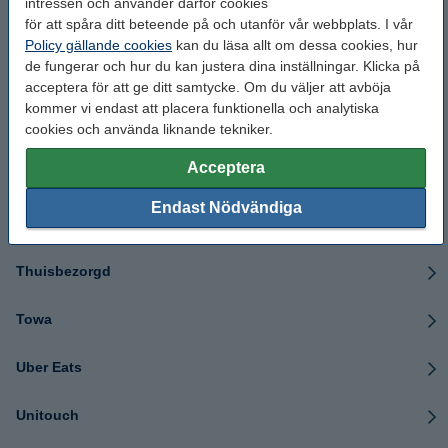
intressen och använder därför cookies
för att spåra ditt beteende på och utanför vår webbplats. I vår
Sigma
Policy gällande cookies
kan du läsa allt om dessa cookies, hur
de fungerar och hur du kan justera dina inställningar. Klicka på
Star
acceptera för att ge ditt samtycke. Om du väljer att avböja
kommer vi endast att placera funktionella och analytiska
SumUp
cookies och använda liknande tekniker.
Acceptera
Sunso
Endast Nödvändiga
TEC
Thuisbezorgd
Towa
Uber Eats
Unitouch