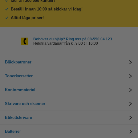
Mer än 300.000 kunder!
Beställ innan 16:00 så skickar vi idag!
Alltid låga priser!
Behöver du hjälp? Ring oss på 08-550 04 123
Helgfria vardagar från kl. 9:00 till 16:00
Bläckpatroner
Tonerkassetter
Kontorsmaterial
Skrivare och skanner
Etikettskrivare
Batterier