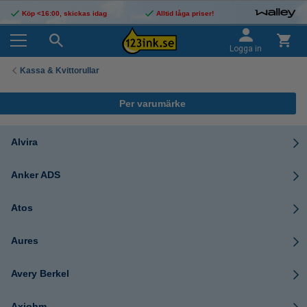
Köp <16:00, skickas idag
Alltid låga priser!
Logga in
Kassa & Kvittorullar
Per varumärke
Alvira
Anker ADS
Atos
Aures
Avery Berkel
Axiohm