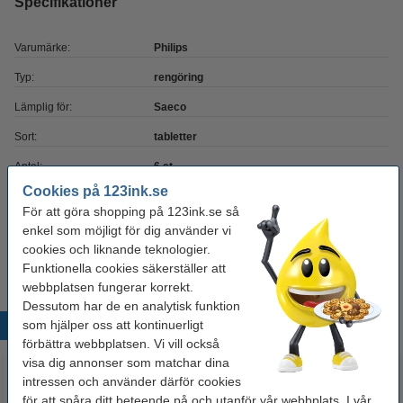
Specifikationer
Varumärke:
Philips
Typ:
rengöring
Lämplig för:
Saeco
Sort:
tabletter
Antal:
6 st
Cookies på 123ink.se
Extra info:
säkerhetsdatablad
För att göra shopping på 123ink.se så
enkel som möjligt för dig använder vi
cookies och liknande teknologier.
Extra information
Säkerhetsdatablad
Funktionella cookies säkerställer att
webbplatsen fungerar korrekt.
Dessutom har de en analytisk funktion
som hjälper oss att kontinuerligt
Populära produkter
förbättra webbplatsen. Vi vill också
visa dig annonser som matchar dina
intressen och använder därför cookies
för att spåra ditt beteende på och utanför vår webbplats. I vår