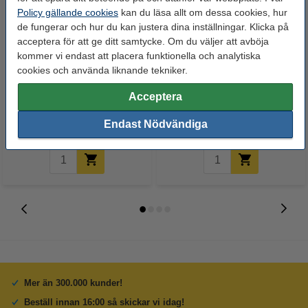
Policy gällande cookies
kan du läsa allt om dessa cookies, hur
de fungerar och hur du kan justera dina inställningar. Klicka på
acceptera för att ge ditt samtycke. Om du väljer att avböja
kommer vi endast att placera funktionella och analytiska
cookies och använda liknande tekniker.
Avkalkningsmedel 250ml |
Vattenfilter | Philips Saeco
Philips Saeco CA6700 2st
Aquaclean | 2st
Acceptera
129 kr
390 kr
Inkl. 25% Moms
Inkl. 25% Moms
Endast Nödvändiga
Mer än 300.000 kunder!
Beställ innan 16:00 så skickar vi idag!