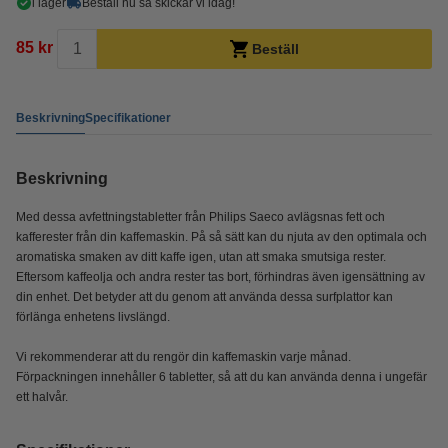
i lager
Beställ nu så skickar vi idag!
85 kr
Beställ
Beskrivning
Specifikationer
Beskrivning
Med dessa avfettningstabletter från Philips Saeco avlägsnas fett och
kafferester från din kaffemaskin. På så sätt kan du njuta av den optimala och
aromatiska smaken av ditt kaffe igen, utan att smaka smutsiga rester.
Eftersom kaffeolja och andra rester tas bort, förhindras även igensättning av
din enhet. Det betyder att du genom att använda dessa surfplattor kan
förlänga enhetens livslängd.
Vi rekommenderar att du rengör din kaffemaskin varje månad.
Förpackningen innehåller 6 tabletter, så att du kan använda denna i ungefär
ett halvår.