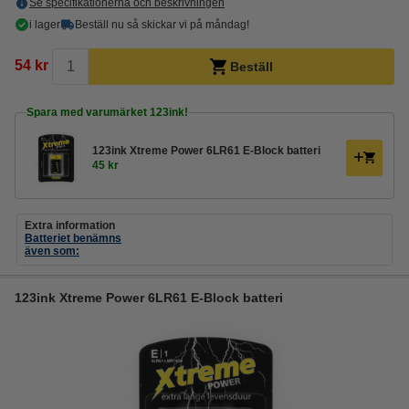
Se specifikationerna och beskrivningen
i lager
Beställ nu så skickar vi på måndag!
54 kr
Beställ
Spara med varumärket 123ink!
123ink Xtreme Power 6LR61 E-Block batteri
45 kr
Extra information
Batteriet benämns
även som:
123ink Xtreme Power 6LR61 E-Block batteri