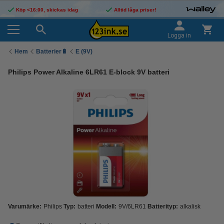
Köp <16:00, skickas idag
Alltid låga priser!
Logga in
Hem
Batterier🔋
E (9V)
Philips Power Alkaline 6LR61 E-block 9V batteri
Varumärke:
Philips
Typ:
batteri
Modell:
9V/6LR61
Batterityp:
alkalisk