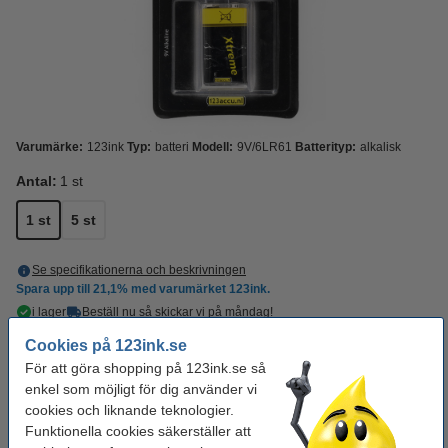
Varumärke:
123ink
Typ:
batteri
Modell:
9V/6LR61
Batterityp:
alkalisk
Antal:
1 st
1 st
5 st
Se specifikationerna och beskrivningen
Spara upp till
21,1%
med varumärket 123ink.
i lager
Beställ nu så skickar vi på måndag!
Cookies på 123ink.se
45 kr
Beställ
För att göra shopping på 123ink.se så
enkel som möjligt för dig använder vi
Behöver du fler?
cookies och liknande teknologier.
Funktionella cookies säkerställer att