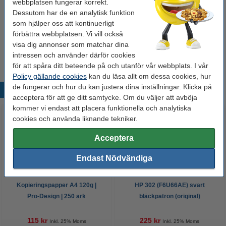
Köp
5st
för endast
webbplatsen fungerar korrekt.
195 kr
Dessutom har de en analytisk funktion
som hjälper oss att kontinuerligt
förbättra webbplatsen. Vi vill också
Extra information
visa dig annonser som matchar dina
Batteriet benämns
intressen och använder därför cookies
även som:
för att spåra ditt beteende på och utanför vår webbplats. I vår
Policy gällande cookies
kan du läsa allt om dessa cookies, hur
de fungerar och hur du kan justera dina inställningar. Klicka på
Populära produkter
acceptera för att ge ditt samtycke. Om du väljer att avböja
kommer vi endast att placera funktionella och analytiska
cookies och använda liknande tekniker.
Acceptera
Endast Nödvändiga
Kopieringspapper A4 120g |
HP 302 (F6U66AE) svart
Pro-Design | 250 ark
bläckpatron (original)
115 kr
225 kr
Inkl. 25% Moms
Inkl. 25% Moms