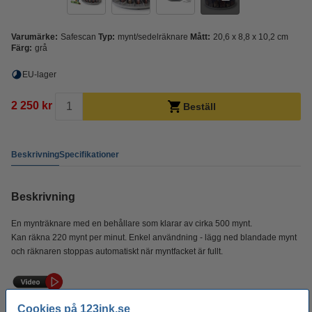
Varumärke:
Safescan
Typ:
mynt/sedelräknare
Mått:
20,6 x 8,8 x 10,2 cm
Färg:
grå
EU-lager
2 250 kr
Beställ
Beskrivning
Specifikationer
Beskrivning
En mynträknare med en behållare som klarar av cirka 500 mynt.
Kan räkna 220 mynt per minut. Enkel användning - lägg ned blandade mynt
och räknaren stoppas automatiskt när myntfacket är fullt.
Cookies på 123ink.se