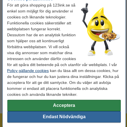
Specifikationer
För att göra shopping på 123ink.se så
enkel som möjligt för dig använder vi
cookies och liknande teknologier.
Varumärke:
Safescan
Funktionella cookies säkerställer att
Typ:
mynt/sedelräknare
webbplatsen fungerar korrekt.
Dessutom har de en analytisk funktion
Mått:
20,6 x 8,8 x 10,2 cm
som hjälper oss att kontinuerligt
förbättra webbplatsen. Vi vill också
Färg:
grå
visa dig annonser som matchar dina
Hastighet:
220 per min
intressen och använder därför cookies
för att spåra ditt beteende på och utanför vår webbplats. I vår
OEM:
113-0547
Policy gällande cookies
kan du läsa allt om dessa cookies, hur
de fungerar och hur du kan justera dina inställningar. Klicka på
acceptera för att ge ditt samtycke. Om du väljer att avböja
Extra information
Produktdatablad
kommer vi endast att placera funktionella och analytiska
cookies och använda liknande tekniker.
Acceptera
Endast Nödvändiga
Mer än 300.000 kunder!