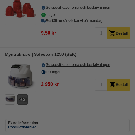
Se specifikationerna och beskrivningen
i lager
Beställ nu så skickar vi på måndag!
9,50 kr
Beställ
Mynträknare | Safescan 1250 (SEK)
Se specifikationerna och beskrivningen
EU-lager
2 950 kr
Beställ
5
Extra information
Produktdatablad