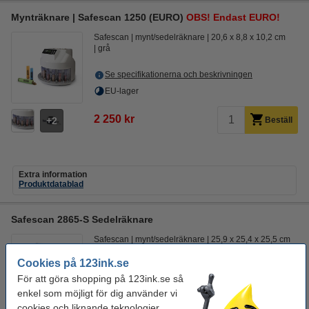
Mynträknare | Safescan 1250 (EURO)
OBS! Endast EURO!
Safescan
mynt/sedelräknare
20,6 x 8,8 x 10,2 cm
grå
Se specifikationerna och beskrivningen
EU-lager
2 250 kr
2
Beställ
Extra information
Produktdatablad
Safescan 2865-S Sedelräknare
Safescan
mynt/sedelräknare
25,9 x 25,4 x 25,5 cm
grå
Cookies på 123ink.se
Se specifikationerna och beskrivningen
För att göra shopping på 123ink.se så
enkel som möjligt för dig använder vi
EU-lager
cookies och liknande teknologier.