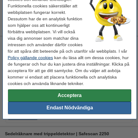
11 750 kr
Funktionella cookies säkerställer att
Beställ
webbplatsen fungerar korrekt.
Dessutom har de en analytisk funktion
Extra information
som hjälper oss att kontinuerligt
Produktdatablad
förbättra webbplatsen. Vi vill också
visa dig annonser som matchar dina
Sedelräknare | Safescan 2210
intressen och använder därför cookies
för att spåra ditt beteende på och utanför vår webbplats. I vår
Safescan
mynt/sedelräknare
29,5 x 25 x 18,4 cm
Policy gällande cookies
kan du läsa allt om dessa cookies, hur
grå
de fungerar och hur du kan justera dina inställningar. Klicka på
Se specifikationerna och beskrivningen
acceptera för att ge ditt samtycke. Om du väljer att avböja
EU-lager
kommer vi endast att placera funktionella och analytiska
cookies och använda liknande tekniker.
3 050 kr
2
Beställ
Acceptera
Endast Nödvändiga
Extra information
Produktdatablad
Sedelräknare med trippeldetektor | Safescan 2250