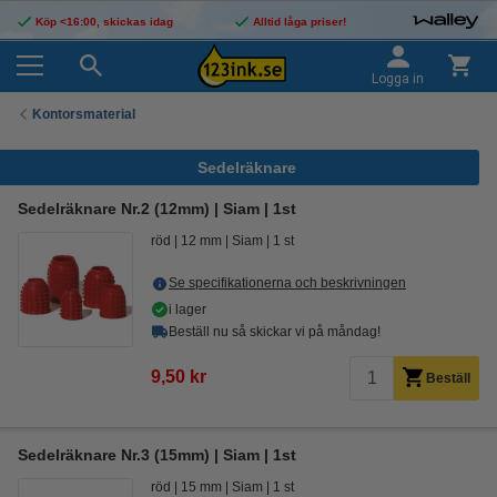
Köp <16:00, skickas idag
Alltid låga priser!
Logga in
Kontorsmaterial
Sedelräknare
Sedelräknare Nr.2 (12mm) | Siam | 1st
röd
12 mm
Siam
1 st
Se specifikationerna och beskrivningen
i lager
Beställ nu så skickar vi på måndag!
9,50 kr
Beställ
Sedelräknare Nr.3 (15mm) | Siam | 1st
röd
15 mm
Siam
1 st