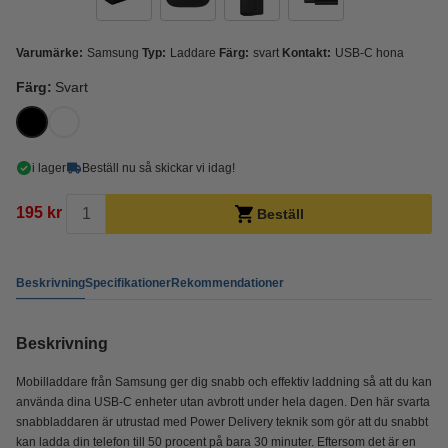
Varumärke:
Samsung
Typ:
Laddare
Färg:
svart
Kontakt:
USB-C hona
Färg:
Svart
i lager
Beställ nu så skickar vi idag!
195 kr
Beställ
Beskrivning
Specifikationer
Rekommendationer
Beskrivning
Mobilladdare från Samsung ger dig snabb och effektiv laddning så att du kan
använda dina USB-C enheter utan avbrott under hela dagen. Den här svarta
snabbladdaren är utrustad med Power Delivery teknik som gör att du snabbt
kan ladda din telefon till 50 procent på bara 30 minuter. Eftersom det är en