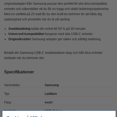
originaladapter från Samsung passar den perfekt till alla dina kompatibla
enheter och säkerställer att du får en trygg och stabil laddningsupplevelse.
Med en uteffekt på 25 watt får du den kraft du behöver för att hålla dig
uppkopplad och produktiv när du är på språng.
Snabbladdning
ladda din enhet till 50 % på 30 minuter.
Universell kompatibilitet
fungerar med alla USB-C enheter.
Originalkvalitet
Samsung adapter ger säker och pålitlig laddning.
Beställ din Samsung USB-C snabbladdare idag och håll dina enheter
laddade när du behöver det.
Specifikationer
Varumärke:
Samsung
Typ:
Laddare
Färg:
svart
Kontakt:
USB-C hona