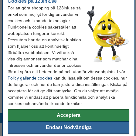
Cookies på 123ink.se
Watt:
25 W
För att göra shopping på 123ink.se så
Hastighet:
power delivery
enkel som möjligt för dig använder vi
cookies och liknande teknologier.
Ampere:
2 A
Funktionella cookies säkerställer att
Vårt artikelnr:
webbplatsen fungerar korrekt.
828640
Dessutom har de en analytisk funktion
som hjälper oss att kontinuerligt
Glöm inte beställa kabel!
förbättra webbplatsen. Vi vill också
visa dig annonser som matchar dina
Laddningskabel 2m | USB-C till USB-C | 123ink |
intressen och använder därför cookies
vit
140 kr
för att spåra ditt beteende på och utanför vår webbplats. I vår
Policy gällande cookies
kan du läsa allt om dessa cookies, hur
Laddningskabel 1m | USB-C till USB-C | 123ink |
de fungerar och hur du kan justera dina inställningar. Klicka på
vit
acceptera för att ge ditt samtycke. Om du väljer att avböja
110 kr
kommer vi endast att placera funktionella och analytiska
cookies och använda liknande tekniker.
Acceptera
Populära produkter
Endast Nödvändiga