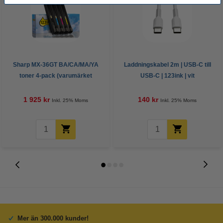
Sharp MX-36GT BA/CA/MA/YA
Laddningskabel 2m | USB-C till
toner 4-pack (varumärket
USB-C | 123ink | vit
123ink)
1 925 kr
140 kr
Inkl. 25% Moms
Inkl. 25% Moms
Mer än 300.000 kunder!