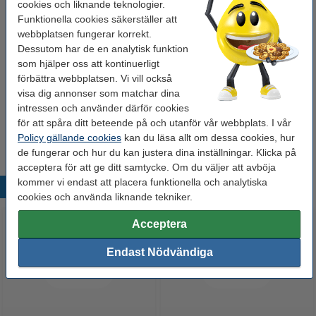
cookies och liknande teknologier.
Antal:
1 st
Funktionella cookies säkerställer att
webbplatsen fungerar korrekt.
Vårt artikelnr:
217220
Dessutom har de en analytisk funktion
som hjälper oss att kontinuerligt
förbättra webbplatsen. Vi vill också
Behöver du fler?
visa dig annonser som matchar dina
intressen och använder därför cookies
Köp
10st
för endast
195 kr
för att spåra ditt beteende på och utanför vår webbplats. I vår
Policy gällande cookies
kan du läsa allt om dessa cookies, hur
de fungerar och hur du kan justera dina inställningar. Klicka på
acceptera för att ge ditt samtycke. Om du väljer att avböja
kommer vi endast att placera funktionella och analytiska
Populära produkter
cookies och använda liknande tekniker.
Acceptera
Endast Nödvändiga