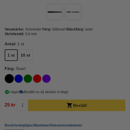
Varumärke:
Schneider
Färg:
blå/svart
Bläckfärg:
svart
Skrivbredd:
0,6 mm
Antal:
1 st
1 st
10 st
Färg:
Svart
i lager
Beställ nu så skickar vi idag!
25 kr
Beställ
Beskrivning
Specifikationer
Rekommendationer