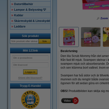
Datortillbehör
Lampor & Belysning 💡
Kablar
Zoom
Skärmskydd & Linsskydd
Laddare
Sök produkt
Sök
Mitt 123ink
Beskrivning
Den lila Scrub Mommy från det amerik
från fast till mjuk. Svampen stelnar i
svampen mjuk och absorberande. Dett
och sen klämma bort vattnet. Inom en t
Svampen har två sidor och är tillverk
Glömt ditt lösenord?
munnen och du rengör både ovansidan 
ögonen för att sedan göra en cirkelrör
Trygg E-Handel
OBS!
Produktbilden kan skilja sig mo