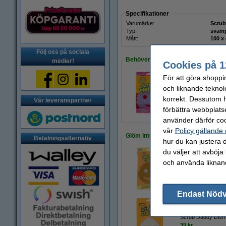
Specifikationer
Varumärke:
Scrub
Typ:
svam
Mått:
Följ oss på sociala
Behöver du fler?
medier!
Cookies på 1
För att göra shoppi
och liknande teknol
Köp
3st
för endast
125 kr
korrekt. Dessutom ha
Vår leveranspartner
förbättra webbplats
använder därför coo
vår
Policy gällande
Glöm inte att beställa!
Betalningsalternativ
hur du kan justera d
du väljer att avböja
och använda liknand
Daddy Caddy Håll
49 kr
Endast Nöd
Scrub Daddy Dish
39 kr