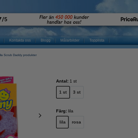
Kontakta oss
Blogg
Målarbilder
Topplista
lla Scrub Daddy produkter
Antal:
1 st
1 st
3 st
Färg:
lila
lila
rosa