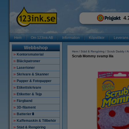
Hem
Om 123ink AB
Information
Köpvillkor
Leverans
Webbshop
Hem
Städ & Rengöring
Scrub Daddy
A
Kontorsmaterial
Scrub Mommy svamp lila
Bläckpatroner
Lasertoner
Skrivare & Skanner
Papper & Fotopapper
Etikettskrivare
Etiketter & Tejp
Färgband
3D-filament
Batterier🔋
Kaffemaskin & Tillbehör
Städ & Rengöring