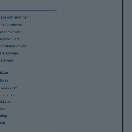
vare och skanner
stråleskrivare
laserskrivare
laserskrivare
funktionsskrivare
ara skrivare
oskrivare
nk.se
3D.se
ritetspolicy
änglighet
akta oss
ies
lning
map