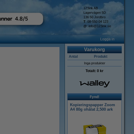
123ink AB
Lagervägen 5D
136 50 Jordbro
T
: 08-550 04 123
@
:
info@123ink.se
Logga in
Varukorg
Antal
Produkt
Inga produkter
Totalt:
0 kr
Fynd!
Kopieringspapper Zoom
A4 80g ohålat 2,500 ark