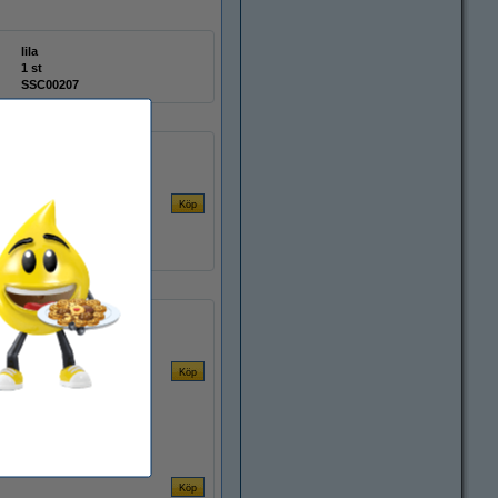
lila
1 st
SSC00207