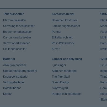
Tonerkassetter
Kontorsmaterial
Skri
HP tonerkassetter
Dokumentförstörare
Bläck
Samsung tonerkassetter
Lamineringsmaskiner
Mono
Brother tonerkassetter
Pennor
Färg
Canon tonerkassetter
Etiketter och tejp
Multi
Xerox tonerkassetter
Post-it/Notisblock
Bärb
Oki tonerkassetter
Kuvert
Kvitt
Batterier
Lampor och belysning
123i
Alkaliska batterier
Ljusslingor
123-
Uppladningsbara batterier
Städ och rengöring
integ
Knappcellsbatterier
The Pink Stuff
Tillg
Verktygsbatterier
Scrub Daddy
Kont
Datortillbehör
Skärmskydd
Cook
Kablar
Papper och fotopapper
Beta
Site