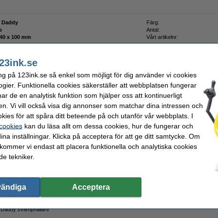
 Daddy
Färg:
p
Antal:
100 x 40 x 100 mm
Vårt artikelnr:
23ink.se
ng på 123ink.se så enkel som möjligt för dig använder vi cookies
ogier. Funktionella cookies säkerställer att webbplatsen fungerar
r de en analytisk funktion som hjälper oss att kontinuerligt
en. Vi vill också visa dig annonser som matchar dina intressen och
kies för att spåra ditt beteende på och utanför vår webbplats. I
 cookies
kan du läsa allt om dessa cookies, hur de fungerar och
ina inställningar. Klicka på acceptera för att ge ditt samtycke. Om
 kommer vi endast att placera funktionella och analytiska cookies
e tekniker.
are för Scrub Daddy svampar
vändiga
Acceptera
 Daddy svamphållare