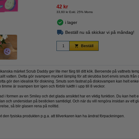
42 kr
33,60 kr Exkl. 25% Moms
i lager
Zoom
Beställ nu så skickar vi på måndag!
Beställ
anska märket Scrub Daddy ger lite mer färg till ditt kök. Beroende på vattnets te
 kallt vatten. Detta gör svampen mycket lämplig för att skrubba bort envis smuts från d
a gör den idealisk för diskning. Smuts som fastnat på disksvampen kan helt enkelt
imme är svampen torr igen och förblir luktfri i upp till 8 veckor.
ad i formen av en Smiley och det glada ansiktet har en viktig funktion. Du kan helt en
och undersidan på besticken samtidigt. Och när du vill rengöra insidan av ett glas, 
else, så blir glasen rena på nolltid.
t den fysiska produkten p.g.a. att tillverkaren kan ha ändrat förpackningen.