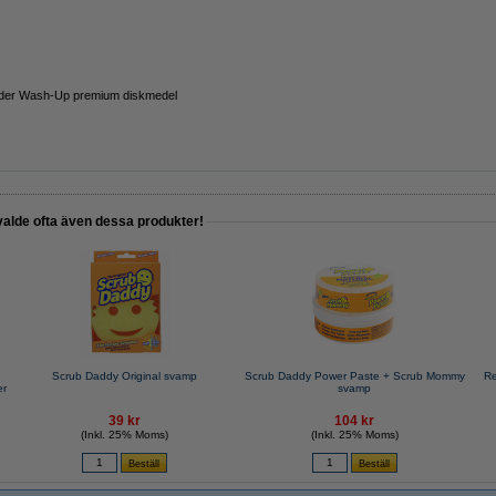
der Wash-Up premium diskmedel
valde ofta även dessa produkter!
|
Scrub Daddy Original svamp
Scrub Daddy Power Paste + Scrub Mommy
Re
er
svamp
39 kr
104 kr
(Inkl. 25% Moms)
(Inkl. 25% Moms)