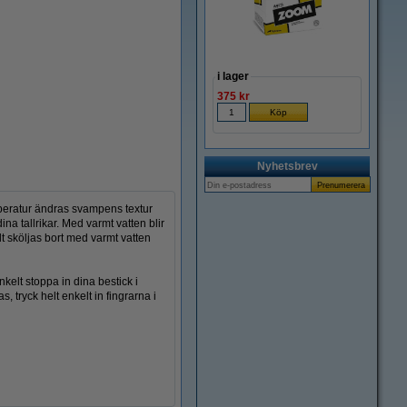
Zoom
i lager
375 kr
Nyhetsbrev
mperatur ändras svampens textur
ina tallrikar. Med varmt vatten blir
 sköljas bort med varmt vatten
kelt stoppa in dina bestick i
tryck helt enkelt in fingrarna i