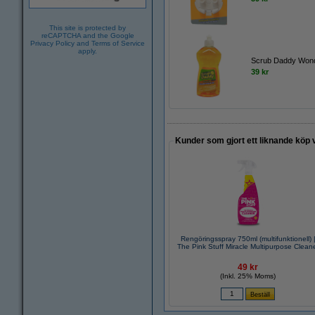
This site is protected by
reCAPTCHA and the Google
Privacy Policy
and
Terms of Service
apply.
Scrub Daddy Won
39 kr
Kunder som gjort ett liknande köp 
Rengöringsspray 750ml (multifunktionell) 
The Pink Stuff Miracle Multipurpose Clean
49 kr
(Inkl. 25% Moms)