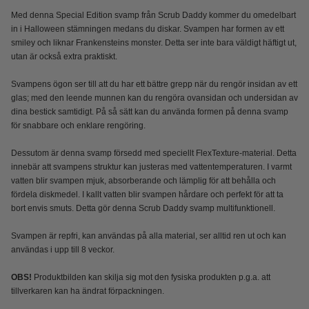
Med denna Special Edition svamp från Scrub Daddy kommer du omedelbart
in i Halloween stämningen medans du diskar. Svampen har formen av ett
smiley och liknar Frankensteins monster. Detta ser inte bara väldigt häftigt ut,
utan är också extra praktiskt.
Svampens ögon ser till att du har ett bättre grepp när du rengör insidan av ett
glas; med den leende munnen kan du rengöra ovansidan och undersidan av
dina bestick samtidigt. På så sätt kan du använda formen på denna svamp
för snabbare och enklare rengöring.
Dessutom är denna svamp försedd med speciellt FlexTexture-material. Detta
innebär att svampens struktur kan justeras med vattentemperaturen. I varmt
vatten blir svampen mjuk, absorberande och lämplig för att behålla och
fördela diskmedel. I kallt vatten blir svampen hårdare och perfekt för att ta
bort envis smuts. Detta gör denna Scrub Daddy svamp multifunktionell.
Svampen är repfri, kan användas på alla material, ser alltid ren ut och kan
användas i upp till 8 veckor.
OBS!
Produktbilden kan skilja sig mot den fysiska produkten p.g.a. att
tillverkaren kan ha ändrat förpackningen.