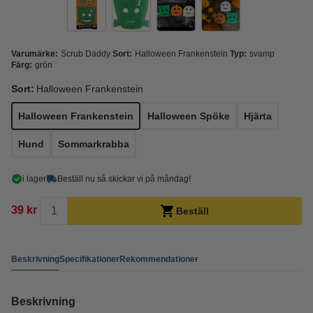
Varumärke:
Scrub Daddy
Sort:
Halloween Frankenstein
Typ:
svamp
Färg:
grön
Sort:
Halloween Frankenstein
Halloween Frankenstein
Halloween Spöke
Hjärta
Hund
Sommarkrabba
i lager
Beställ nu så skickar vi på måndag!
39 kr
Beställ
Beskrivning
Specifikationer
Rekommendationer
Beskrivning