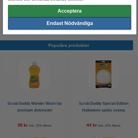
Scrub Daddy Wonder Wash-Up premium
Acceptera
diskmedel
39 kr
Endast Nödvändiga
Populära produkter
Scrub Daddy Wonder Wash-Up
Scrub Daddy Special Edition
premium diskmedel
Halloween spöke svamp
39 kr
44 kr
Inkl. 25% Moms
Inkl. 25% Moms