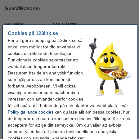
Specifikationer
Varumärke:
Scrub Daddy
Cookies på 123ink.se
Sort:
Halloween Frankenstein
För att göra shopping på 123ink.se så
Typ:
svamp
enkel som möjligt för dig använder vi
cookies och liknande teknologier.
Färg:
grön
Funktionella cookies säkerställer att
Antal:
1 st
webbplatsen fungerar korrekt.
Dessutom har de en analytisk funktion
Vårt artikelnr:
SSC00223
som hjälper oss att kontinuerligt
förbättra webbplatsen. Vi vill också
visa dig annonser som matchar dina
Glöm inte att beställa!
intressen och använder därför cookies
Daddy Caddy Hållare för Scrub Daddy
för att spåra ditt beteende på och utanför vår webbplats. I vår
svampar
Policy gällande cookies
kan du läsa allt om dessa cookies, hur
49 kr
de fungerar och hur du kan justera dina inställningar. Klicka på
acceptera för att ge ditt samtycke. Om du väljer att avböja
Scrub Daddy Dish Daddy svamphållare
kommer vi endast att placera funktionella och analytiska
39 kr
cookies och använda liknande tekniker.