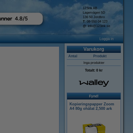
123ink AB
Lagervägen 5D
136 50 Jordbro
T
: 08-550 04 123
@
:
info@123ink.se
Logga in
Varukorg
Antal
Produkt
Inga produkter
Totalt:
0 kr
Fynd!
Kopieringspapper Zoom
A4 80g ohålat 2,500 ark