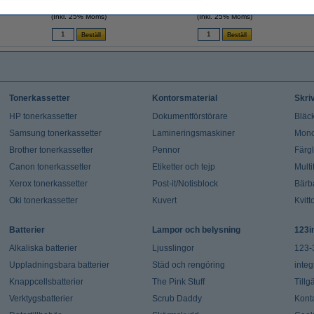
9,50 kr
9,50 kr
(Inkl. 25% Moms)
(Inkl. 25% Moms)
Tonerkassetter
Kontorsmaterial
Skri
HP tonerkassetter
Dokumentförstörare
Bläck
Samsung tonerkassetter
Lamineringsmaskiner
Mono
Brother tonerkassetter
Pennor
Färg
Canon tonerkassetter
Etiketter och tejp
Multi
Xerox tonerkassetter
Post-it/Notisblock
Bärb
Oki tonerkassetter
Kuvert
Kvitt
Batterier
Lampor och belysning
123i
Alkaliska batterier
Ljusslingor
123-
Uppladningsbara batterier
Städ och rengöring
integ
Knappcellsbatterier
The Pink Stuff
Tillg
Verktygsbatterier
Scrub Daddy
Kont