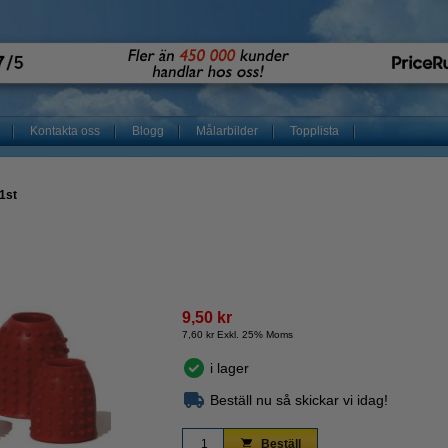
Kontakta oss
Blogg
Målarbilder
Topplista
1st
9,50 kr
7,60 kr Exkl. 25% Moms
i lager
Beställ nu så skickar vi idag!
Beställ