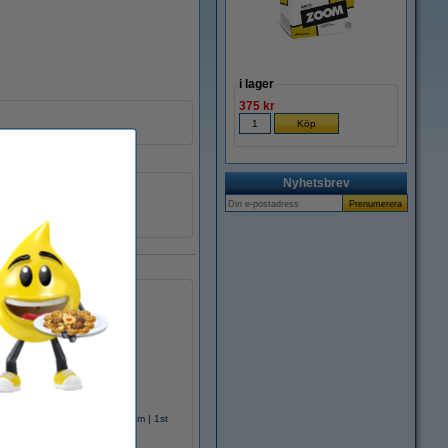
i lager
375 kr
Nyhetsbrev
1 st
238849
edelräknare Nr.5 (19mm) | Siam | 1st