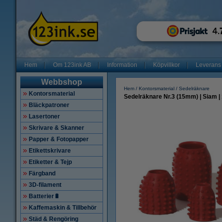
Hem
Om 123ink AB
Information
Köpvillkor
Leverans
Webbshop
Hem
Kontorsmaterial
Sedelräknare
Kontorsmaterial
Sedelräknare Nr.3 (15mm) | Siam | 
Bläckpatroner
Lasertoner
Skrivare & Skanner
Papper & Fotopapper
Etikettskrivare
Etiketter & Tejp
Färgband
3D-filament
Batterier🔋
Kaffemaskin & Tillbehör
Städ & Rengöring