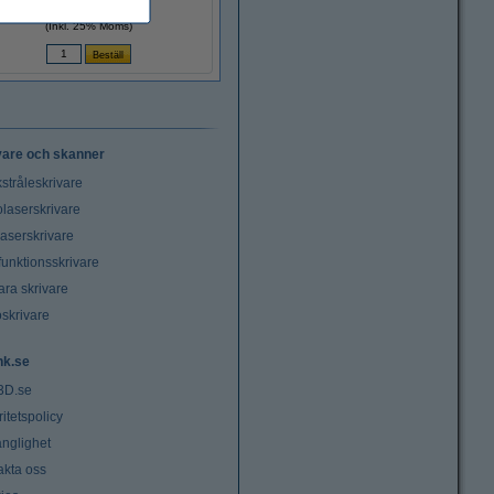
9,50 kr
(Inkl. 25% Moms)
vare och skanner
stråleskrivare
laserskrivare
laserskrivare
funktionsskrivare
ara skrivare
oskrivare
nk.se
3D.se
ritetspolicy
änglighet
akta oss