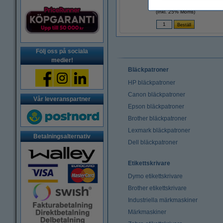
495 kr
(Inkl. 25% Moms)
Följ oss på sociala
medier!
Bläckpatroner
HP bläckpatroner
Canon bläckpatroner
Vår leveranspartner
Epson bläckpatroner
Brother bläckpatroner
Lexmark bläckpatroner
Betalningsalternativ
Dell bläckpatroner
Etikettskrivare
Dymo etikettskrivare
Brother etikettskrivare
Industriella märkmaskiner
Märkmaskiner