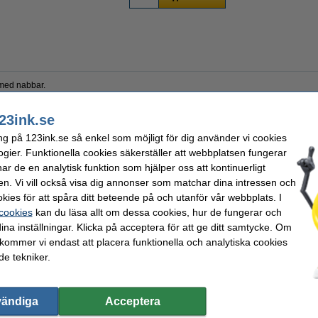
med nabbar.
23ink.se
Antal:
ng på 123ink.se så enkel som möjligt för dig använder vi cookies
m
Vårt artikelnr:
ogier. Funktionella cookies säkerställer att webbplatsen fungerar
r de en analytisk funktion som hjälper oss att kontinuerligt
en. Vi vill också visa dig annonser som matchar dina intressen och
kies för att spåra ditt beteende på och utanför vår webbplats. I
valde ofta även dessa produkter!
 cookies
kan du läsa allt om dessa cookies, hur de fungerar och
ina inställningar. Klicka på acceptera för att ge ditt samtycke. Om
 kommer vi endast att placera funktionella och analytiska cookies
e tekniker.
Sedelräknare Nr.2 (12mm) | Siam | 1st
Sedelräknare Nr.4 (17mm) | Siam | 1st
S
vändiga
Acceptera