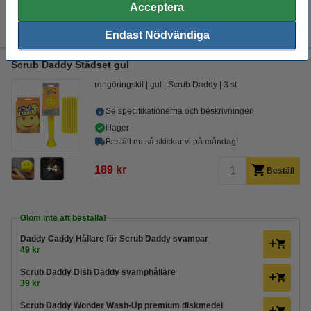
Acceptera
Scrub Daddy Wonder Wash-Up premium diskmedel
39 kr
Endast Nödvändiga
Scrub Daddy Städset gul
rengöringskit
gul
Scrub Daddy
3 st
Se specifikationerna och beskrivningen
i lager
Beställ nu så skickar vi på måndag!
4
189 kr
Beställ
Glöm inte att beställa!
Daddy Caddy Hållare för Scrub Daddy svampar
49 kr
Scrub Daddy Dish Daddy svamphållare
39 kr
Scrub Daddy Wonder Wash-Up premium diskmedel