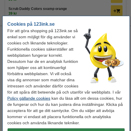
Scrub Daddy Colors svamp orange
39 kr
Cookies på 123ink.se
För att göra shopping på 123ink.se så
Scrub Daddy Städset blå
enkel som möjligt för dig använder vi
rengöringskit
blå
Scrub Daddy
3 st
cookies och liknande teknologier.
Funktionella cookies säkerställer att
Se specifikationerna och beskrivningen
webbplatsen fungerar korrekt.
i lager
Dessutom har de en analytisk funktion
Beställ nu så skickar vi på måndag!
som hjälper oss att kontinuerligt
förbättra webbplatsen. Vi vill också
4
189 kr
Beställ
visa dig annonser som matchar dina
intressen och använder därför cookies
för att spåra ditt beteende på och utanför vår webbplats. I vår
Glöm inte att beställa!
Policy gällande cookies
kan du läsa allt om dessa cookies, hur
de fungerar och hur du kan justera dina inställningar. Klicka på
Daddy Caddy Hållare för Scrub Daddy svampar
acceptera för att ge ditt samtycke. Om du väljer att avböja
49 kr
kommer vi endast att placera funktionella och analytiska
Scrub Daddy Dish Daddy svamphållare
cookies och använda liknande tekniker.
39 kr