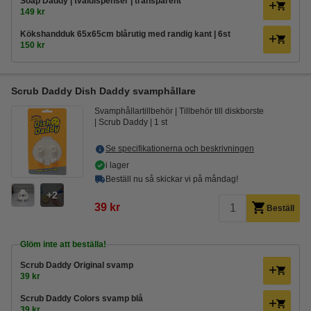
Soap Daddy | tvåldispenser | transparent
149 kr
Kökshandduk 65x65cm blårutig med randig kant | 6st
150 kr
Scrub Daddy Dish Daddy svamphållare
Svamphållartillbehör
Tillbehör till diskborste
Scrub Daddy
1 st
Se specifikationerna och beskrivningen
i lager
Beställ nu så skickar vi på måndag!
2
39 kr
Beställ
Glöm inte att beställa!
Scrub Daddy Original svamp
39 kr
Scrub Daddy Colors svamp blå
39 kr