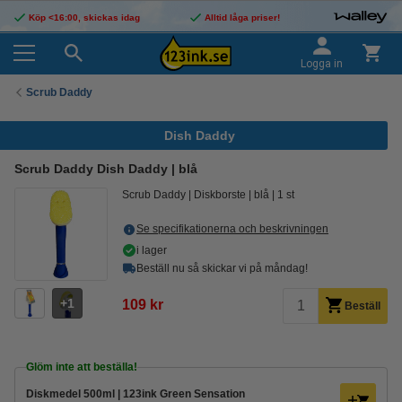
Köp <16:00, skickas idag
Alltid låga priser!
Logga in
Scrub Daddy
Dish Daddy
Scrub Daddy Dish Daddy | blå
Scrub Daddy
Diskborste
blå
1 st
Se specifikationerna och beskrivningen
i lager
Beställ nu så skickar vi på måndag!
1
109 kr
Beställ
Glöm inte att beställa!
Diskmedel 500ml | 123ink Green Sensation