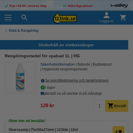
Köp <16:00, skickas idag
Alltid låga priser!
Logga in
Städ & Rengöring
Underhåll av simbassänger
Rengöringsmedel för spabad 1L | HG
Säkerhetsinformation
flytande
Bubbelpool
Hygieniskt rengöringsmedel
Se specifikationerna och beskrivningen
i lager
Beställ nu så skickar vi på måndag!
129 kr
Beställ
Glöm inte att beställa!
Skursvamp | 75x50x27mm | 123ink | 10st