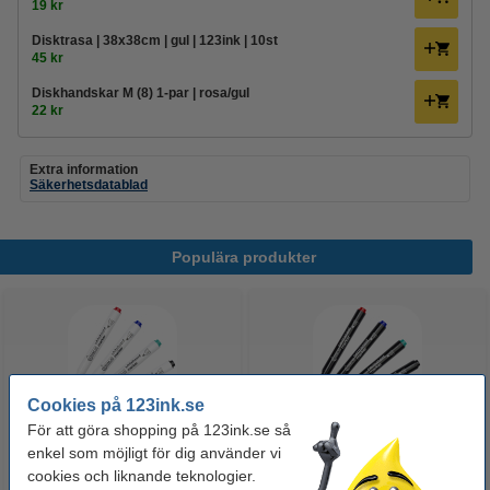
19 kr
Disktrasa | 38x38cm | gul | 123ink | 10st
45 kr
Diskhandskar M (8) 1-par | rosa/gul
22 kr
Extra information
Säkerhetsdatablad
Populära produkter
Cookies på 123ink.se
För att göra shopping på 123ink.se så
enkel som möjligt för dig använder vi
Whiteboardpenna 2.5mm |
Märkpenna permanent 2.5mm |
cookies och liknande teknologier.
123ink | sorterade färger | 4st
123ink | 4st