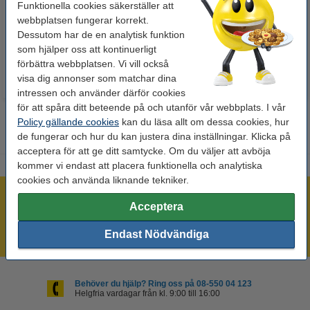
Funktionella cookies säkerställer att
webbplatsen fungerar korrekt.
60 kr
50 kr
Dessutom har de en analytisk funktion
Inkl. 25% Moms
Inkl. 25% Moms
som hjälper oss att kontinuerligt
förbättra webbplatsen. Vi vill också
visa dig annonser som matchar dina
intressen och använder därför cookies
för att spåra ditt beteende på och utanför vår webbplats. I vår
Policy gällande cookies
kan du läsa allt om dessa cookies, hur
de fungerar och hur du kan justera dina inställningar. Klicka på
acceptera för att ge ditt samtycke. Om du väljer att avböja
kommer vi endast att placera funktionella och analytiska
cookies och använda liknande tekniker.
Mer än 300.000 kunder!
Acceptera
Beställ innan 16:00 så skickar vi idag!
Endast Nödvändiga
Alltid låga priser!
Behöver du hjälp? Ring oss på 08-550 04 123
Helgfria vardagar från kl. 9:00 till 16:00