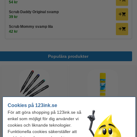
54 kr
Scrub Daddy Original svamp
39 kr
Scrub Mommy svamp lila
42 kr
Populära produkter
Cookies på 123ink.se
För att göra shopping på 123ink.se så
Märkpenna permanent 2.5mm |
Limstift 40g | 123ink
enkel som möjligt för dig använder vi
123ink | 4st
cookies och liknande teknologier.
Funktionella cookies säkerställer att
50 kr
29 kr
Inkl. 25% Moms
Inkl. 25% Moms