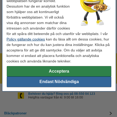
webbplatsen fungerar korrekt.
Dessutom har de en analytisk funktion
som hjälper oss att kontinuerligt
förbättra webbplatsen. Vi vill också
visa dig annonser som matchar dina
intressen och använder därför cookies
för att spåra ditt beteende på och utanför vår webbplats. I vår
Policy gällande cookies
kan du läsa allt om dessa cookies, hur
de fungerar och hur du kan justera dina inställningar. Klicka på
acceptera för att ge ditt samtycke. Om du väljer att avböja
kommer vi endast att placera funktionella och analytiska
cookies och använda liknande tekniker.
Mer än 300.000 kunder!
Beställ innan 16:00 så skickar vi idag!
Acceptera
Alltid låga priser!
Endast Nödvändiga
Behöver du hjälp? Ring oss på 08-550 04 123
Helgfria vardagar från kl. 9:00 till 16:00
Bläckpatroner