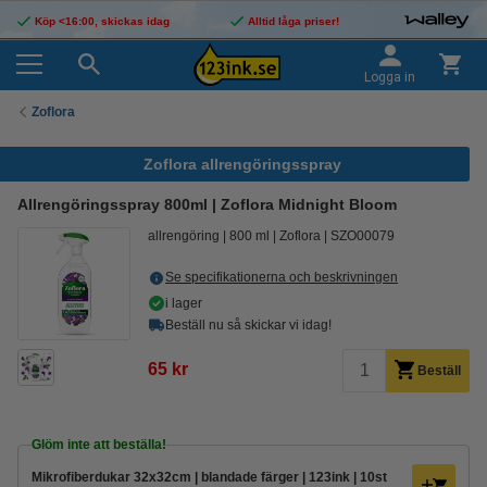
Köp <16:00, skickas idag
Alltid låga priser!
Logga in
Zoflora
Zoflora allrengöringsspray
Allrengöringsspray 800ml | Zoflora Midnight Bloom
allrengöring
800 ml
Zoflora
SZO00079
Se specifikationerna och beskrivningen
i lager
Beställ nu så skickar vi idag!
65 kr
Beställ
Glöm inte att beställa!
Mikrofiberdukar 32x32cm | blandade färger | 123ink | 10st