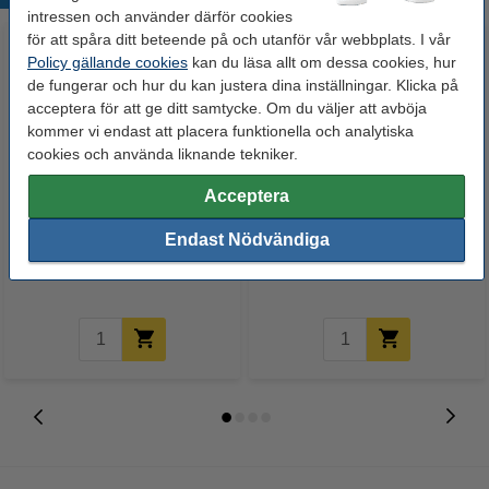
intressen och använder därför cookies
för att spåra ditt beteende på och utanför vår webbplats. I vår
Policy gällande cookies
kan du läsa allt om dessa cookies, hur
de fungerar och hur du kan justera dina inställningar. Klicka på
acceptera för att ge ditt samtycke. Om du väljer att avböja
kommer vi endast att placera funktionella och analytiska
cookies och använda liknande tekniker.
Acceptera
Varumärket 123ink
Fujifilm Instax MINI 46x62mm |
ersätter Brother TZe-231 | svart
glansigt | 20 ark
Endast Nödvändiga
text - vit märkband | 12mm x 8m
100 kr
215 kr
Inkl. 25% Moms
Inkl. 25% Moms