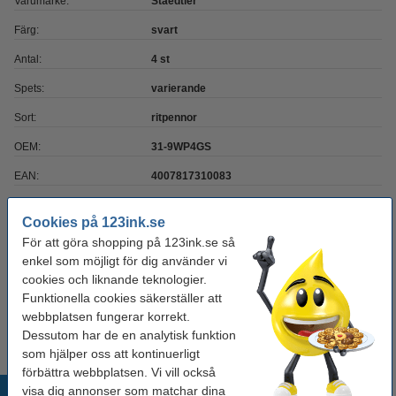
Varumärke:
Staedtler
Färg:
svart
Antal:
4 st
Spets:
varierande
Sort:
ritpennor
OEM:
31-9WP4GS
EAN:
4007817310083
Vårt artikelnr:
209507
Cookies på 123ink.se
För att göra shopping på 123ink.se så
Glöm inte att beställa!
enkel som möjligt för dig använder vi
cookies och liknande teknologier.
Teckningsblock A5 | Büngers | 135g | 40 ark
Funktionella cookies säkerställer att
45 kr
webbplatsen fungerar korrekt.
Dessutom har de en analytisk funktion
som hjälper oss att kontinuerligt
förbättra webbplatsen. Vi vill också
Populära produkter
visa dig annonser som matchar dina