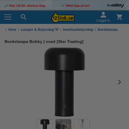
Köp <16:00, skickas idag
Alltid låga priser!
Logga in
Hem
Lampor & Belysning 💡
Inomhusbelysning
Bordslampa
Bordslampa Bobby | svart [Star Trading]