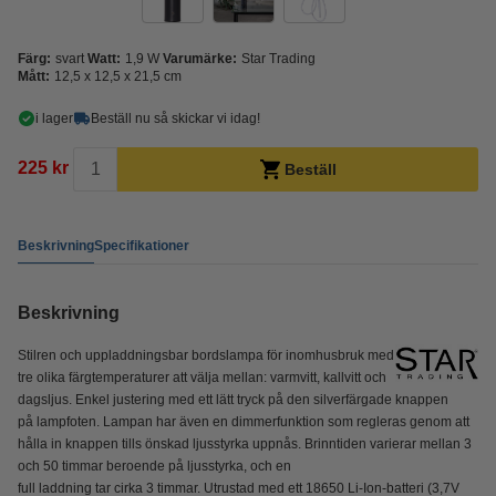
Färg:
svart
Watt:
1,9 W
Varumärke:
Star Trading
Mått:
12,5 x 12,5 x 21,5 cm
i lager
Beställ nu så skickar vi idag!
225 kr
Beställ
Beskrivning
Specifikationer
Beskrivning
Stilren och uppladdningsbar bordslampa för inomhusbruk med
tre olika färgtemperaturer att välja mellan: varmvitt, kallvitt och
dagsljus. Enkel justering med ett lätt tryck på den silverfärgade knappen
på lampfoten. Lampan har även en dimmerfunktion som regleras genom att
hålla in knappen tills önskad ljusstyrka uppnås. Brinntiden varierar mellan 3
och 50 timmar beroende på ljusstyrka, och en
full laddning tar cirka 3 timmar. Utrustad med ett 18650 Li-Ion-batteri (3,7V