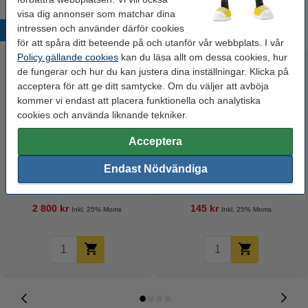
visa dig annonser som matchar dina
intressen och använder därför cookies
Populära produkter
för att spåra ditt beteende på och utanför vår webbplats. I vår
Policy gällande cookies
kan du läsa allt om dessa cookies, hur
de fungerar och hur du kan justera dina inställningar. Klicka på
acceptera för att ge ditt samtycke. Om du väljer att avböja
kommer vi endast att placera funktionella och analytiska
cookies och använda liknande tekniker.
Acceptera
Varumärket 123ink ersätter HP
160g A4 papper | gräddvit |
Endast Nödvändiga
59A (CF259A) svart toner 2-
Clairefontaine 1101PC | 250 ark
pack
2 800 kr
145 kr
Inkl. 25% Moms
Inkl. 25% Moms