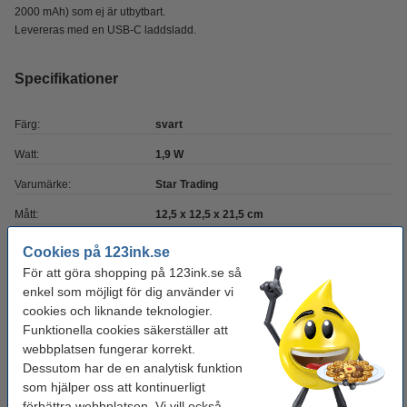
2000 mAh) som ej är utbytbart.
Levereras med en USB-C laddsladd.
Specifikationer
Färg:
svart
Watt:
1,9 W
Varumärke:
Star Trading
Mått:
12,5 x 12,5 x 21,5 cm
Ljusflöde:
20
Cookies på 123ink.se
För att göra shopping på 123ink.se så
Används:
inomhus
enkel som möjligt för dig använder vi
Spänning:
3,7 V
cookies och liknande teknologier.
Funktionella cookies säkerställer att
Dimbar:
nej
webbplatsen fungerar korrekt.
Ljusfärg:
Varmvit/Kalllvit
Dessutom har de en analytisk funktion
som hjälper oss att kontinuerligt
förbättra webbplatsen. Vi vill också