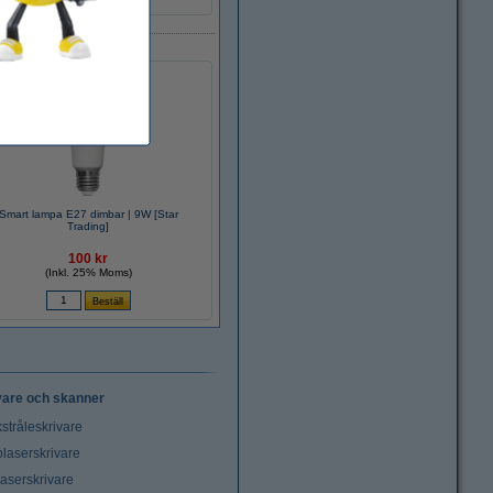
Smart lampa E27 dimbar | 9W [Star
Trading]
100 kr
(Inkl. 25% Moms)
vare och skanner
stråleskrivare
laserskrivare
laserskrivare