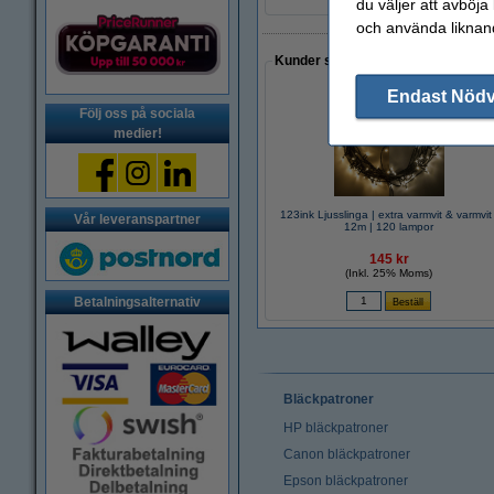
du väljer att avböja
och använda liknand
Kunder som gjort ett liknande köp 
Endast Nöd
Följ oss på sociala
medier!
123ink Ljusslinga | extra varmvit & varmvit 
Vår leveranspartner
12m | 120 lampor
145 kr
(Inkl. 25% Moms)
Betalningsalternativ
Bläckpatroner
HP bläckpatroner
Canon bläckpatroner
Epson bläckpatroner