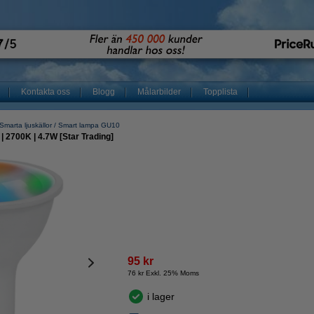
Kontakta oss
Blogg
Målarbilder
Topplista
Smarta ljuskällor
Smart lampa GU10
| 2700K | 4.7W [Star Trading]
95 kr
76 kr Exkl. 25% Moms
i lager