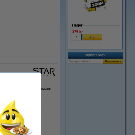
Zoom
i lager
375 kr
Nyhetsbrev
r från Google Home eller Amazon
220 - 240 V
400
2.700 K
25.000 tim
RGB+W