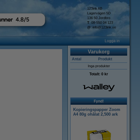
123ink AB
Lagervägen 5D
136 50 Jordbro
T
: 08-550 04 123
@
:
info@123ink.se
Logga in
Varukorg
Antal
Produkt
Inga produkter
Totalt:
0 kr
Fynd!
Kopieringspapper Zoom
A4 80g ohålat 2,500 ark