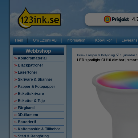
Hem
Om 123ink AB
Information
Köpvillkor
Leverans
Webbshop
Hem
Lampor & Belysning 💡
Ljuskällor
Kontorsmaterial
LED spotlight GU10 dimbar | smart 
Bläckpatroner
Lasertoner
Skrivare & Skanner
Papper & Fotopapper
Etikettskrivare
Etiketter & Tejp
Färgband
3D-filament
Batterier🔋
Kaffemaskin & Tillbehör
Städ & Rengöring