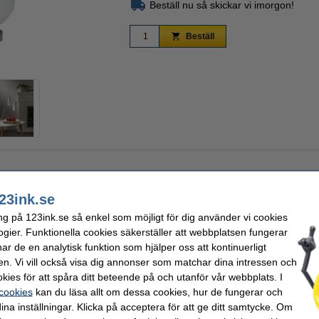
Beställ nu så skickar vi imorgon!
Beställ
Zoom
23ink.se
 kan styras med hjälp av appen Smart Life. Den kan även integreras med produkte
ng på 123ink.se så enkel som möjligt för dig använder vi cookies
ogier. Funktionella cookies säkerställer att webbplatsen fungerar
r de en analytisk funktion som hjälper oss att kontinuerligt
en. Vi vill också visa dig annonser som matchar dina intressen och
0
Spänning:
kies för att spåra ditt beteende på och utanför vår webbplats. I
Ljusflöde:
 cookies
kan du läsa allt om dessa cookies, hur de fungerar och
 (32 W)
Färgtemperatur:
ina inställningar. Klicka på acceptera för att ge ditt samtycke. Om
Trading
Lystid:
5 cm x 5 cm x 54 mm
Ljusfärg: