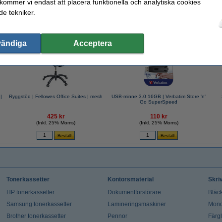
 kommer vi endast att placera funktionella och analytiska cookies
e tekniker.
valde ofta även dessa produkter!
vändiga
Acceptera
|
Ryggstöd | Fellowes Office Suites | mesh
USB-minne 3.0 16GB | Verbatim Store 'n'
Go SuperSpeed
425 kr
110 kr
(Inkl. 25% Moms)
(Inkl. 25% Moms)
Tonerkassetter
Kontorsmaterial
Skri
HP tonerkassetter
Dokumentförstörare
Bläck
Samsung tonerkassetter
Lamineringsmaskiner
Mono
Brother tonerkassetter
Pennor
Färg