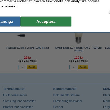
 kommer vi endast att placera funktionella och analytiska cookies
e tekniker.
valde ofta även dessa produkter!
vändiga
Acceptera
e
Fineliner 1.0mm | Edding 1880 | svart
Smart lampa E27 dimbar | A60 | 7W [Star
LED 
Trading]
29 kr
120 kr
(Inkl. 25% Moms)
(Inkl. 25% Moms)
Tonerkassetter
Kontorsmaterial
Skri
HP tonerkassetter
Dokumentförstörare
Bläck
Samsung tonerkassetter
Lamineringsmaskiner
Mono
Brother tonerkassetter
Pennor
Färg