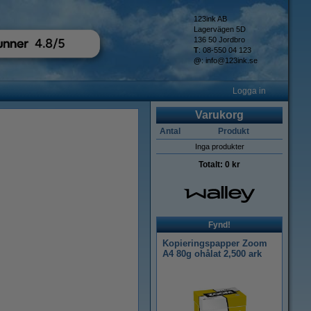
123ink AB
Lagervägen 5D
136 50 Jordbro
T
: 08-550 04 123
@
:
info@123ink.se
Logga in
Varukorg
Antal
Produkt
Inga produkter
Totalt:
0 kr
Fynd!
Kopieringspapper Zoom
A4 80g ohålat 2,500 ark