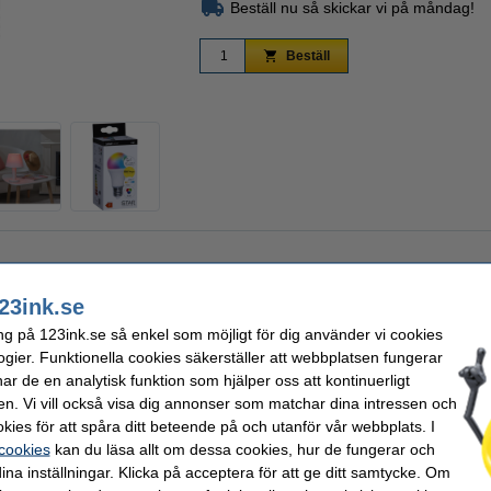
Beställ nu så skickar vi på måndag!
Beställ
Zoom
23ink.se
kan styras med hjälp av appen Smart Life.
ng på 123ink.se så enkel som möjligt för dig använder vi cookies
ter från Google Home eller Amazon Alexa.
ogier. Funktionella cookies säkerställer att webbplatsen fungerar
r de en analytisk funktion som hjälper oss att kontinuerligt
en. Vi vill också visa dig annonser som matchar dina intressen och
Spänning:
kies för att spåra ditt beteende på och utanför vår webbplats. I
Ljusflöde:
 cookies
kan du läsa allt om dessa cookies, hur de fungerar och
60 W)
Färgtemperatur:
ina inställningar. Klicka på acceptera för att ge ditt samtycke. Om
Trading
Lystid:
6 cm x 6 cm x 118 mm
Ljusfärg: