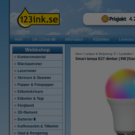
Hem
Om 123ink AB
Information
Köpvillkor
Leverans
Webbshop
Hem
Lampor & Belysning 💡
Ljuskällor
Kontorsmaterial
Smart lampa E27 dimbar | 9W [Star
Bläckpatroner
Lasertoner
Skrivare & Skanner
Papper & Fotopapper
Etikettskrivare
Etiketter & Tejp
Färgband
3D-filament
Batterier🔋
Kaffemaskin & Tillbehör
Städ & Rengöring