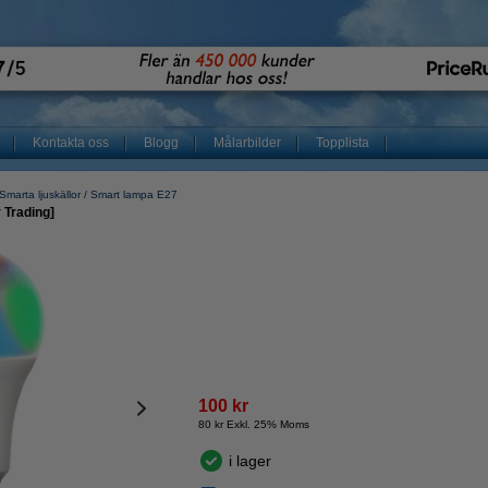
Kontakta oss
Blogg
Målarbilder
Topplista
Smarta ljuskällor
Smart lampa E27
 Trading]
100 kr
80 kr Exkl. 25% Moms
i lager