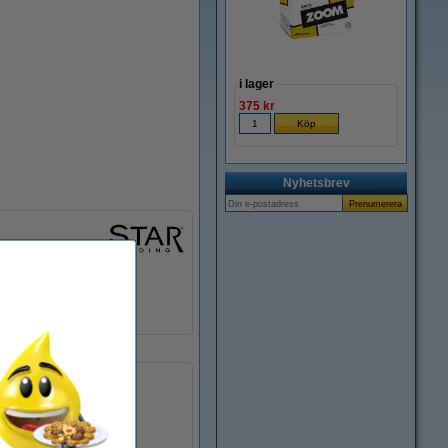
Zoom
i lager
375 kr
Nyhetsbrev
220 - 240 V
806
2.700 K
25.000 tim
RGB+W