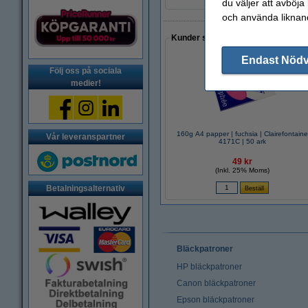
du väljer att avböja
och använda liknand
Kunder som gjort ett liknande köp 
Endast Nöd
Följ oss på sociala
medier!
160g A4 papper | fuchsia | Clairefontain
Vår leveranspartner
4171C | 50 ark
49 kr
(Inkl. 25% Moms)
Betalningsalternativ
Bläckpatroner
HP bläckpatroner
Canon bläckpatroner
Epson bläckpatroner