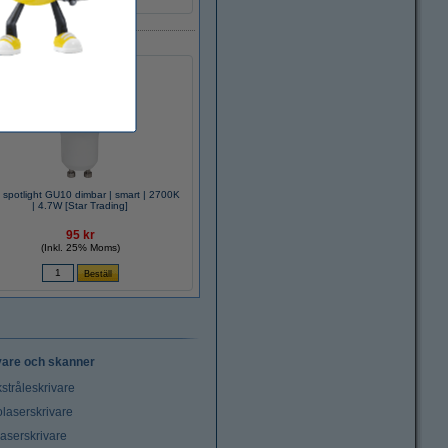
spotlight GU10 dimbar | smart | 2700K
| 4.7W [Star Trading]
95 kr
(Inkl. 25% Moms)
vare och skanner
stråleskrivare
laserskrivare
laserskrivare