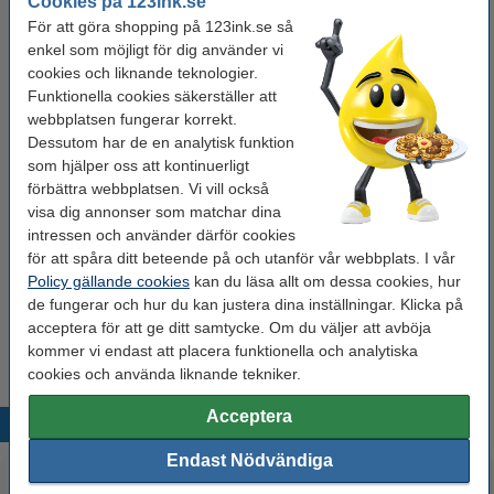
Cookies på 123ink.se
SYSTEM EXPO anslutningskabel 5m [Star
För att göra shopping på 123ink.se så
Trading]
enkel som möjligt för dig använder vi
175 kr
cookies och liknande teknologier.
SYSTEM EXPO anslutningskabel 1,8m [Star
Funktionella cookies säkerställer att
Trading]
webbplatsen fungerar korrekt.
99 kr
Dessutom har de en analytisk funktion
som hjälper oss att kontinuerligt
Glöm inte att beställa!
förbättra webbplatsen. Vi vill också
visa dig annonser som matchar dina
SYSTEM EXPO Förlängningskabel 5m [Star
intressen och använder därför cookies
Trading]
175 kr
för att spåra ditt beteende på och utanför vår webbplats. I vår
Policy gällande cookies
kan du läsa allt om dessa cookies, hur
de fungerar och hur du kan justera dina inställningar. Klicka på
Vinda för ljusslingor | svart
30 kr
acceptera för att ge ditt samtycke. Om du väljer att avböja
kommer vi endast att placera funktionella och analytiska
cookies och använda liknande tekniker.
Acceptera
Populära produkter
Endast Nödvändiga