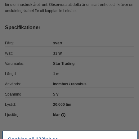
för utomhusbruk året runt. Observera att detta är en start-enhet och kräver en
anslutningskabel för att kopplas in i elnätet.
Specifikationer
Färg:
svart
Watt:
33 W
Varumärke:
Star Trading
Längd:
1 m
Används:
inomhus / utomhus
Spänning:
5 V
Lystid:
20.000 tim
Ljusfärg:
klar
Glöm inte att beställa anslutningskabel!