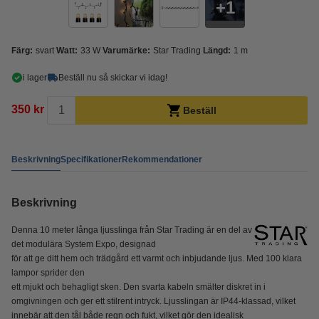
1
Färg:
svart
Watt:
33 W
Varumärke:
Star Trading
Längd:
1 m
i lager
Beställ nu så skickar vi idag!
350 kr
Beställ
Beskrivning
Specifikationer
Rekommendationer
Beskrivning
Denna 10 meter långa ljusslinga från Star Trading är en del av
det modulära System Expo, designad
för att ge ditt hem och trädgård ett varmt och inbjudande ljus. Med 100 klara
lampor sprider den
ett mjukt och behagligt sken. Den svarta kabeln smälter diskret in i
omgivningen och ger ett stilrent intryck. Ljusslingan är IP44-klassad, vilket
innebär att den tål både regn och fukt, vilket gör den idealisk